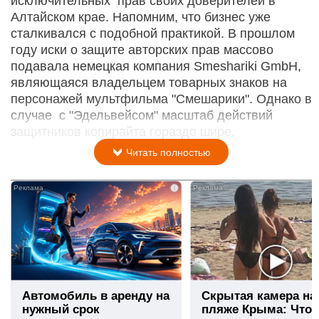
исключительных прав своих доверителей в
Алтайском крае. Напомним, что бизнес уже
сталкивался с подобной практикой. В прошлом
году иски о защите авторских прав массово
подавала немецкая компания Smeshariki GmbH,
являющаяся владельцем товарных знаков на
персонажей мультфильма "Смешарики". Однако в
случае с "Эдельвейсом" масштаб действий
защитников копирайта гораздо шире.
Читать полностью
i
Автомобиль в аренду на
Скрытая камера на
нужный срок
пляже Крыма: Что