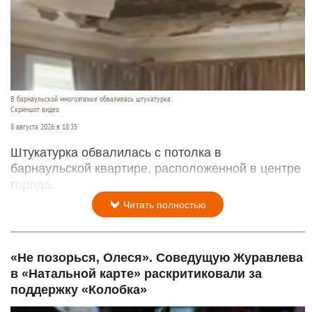
В барнаульской многоэтажке обвалилась штукатурка.
Скриншот видео
8 августа 2026 в 18:35
Штукатурка обвалилась с потолка в
барнаульской квартире, расположенной в центре
города.
Читать полностью
«Не позорься, Олеся». Соведущую Журавлева
в «Натальной карте» раскритиковали за
поддержку «Колобка»