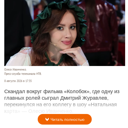
Олеся Иванченко.
Пресс-служба телеканала НТВ.
8 августа 2026 в 17:35
Скандал вокруг фильма «Колобок», где одну из
главных ролей сыграл Дмитрий Журавлев,
перекинулся на его коллегу в шоу «Натальная
карта» — Олесю Иванченко.
Читать полностью