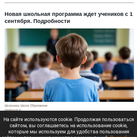
Новая школьная программа ждет учеников с 1
сентября. Подробности
Школьники. Школа. Образование.
shedevrum.ai
8 августа 2026 в 17:05
На сайте используются cookie. Продолжая пользоваться
сайтом, вы соглашаетесь на использование cookie,
С 1 сентября российские школьники начнут
которые мы используем для удобства пользования
заниматься по обновленной программе. Как