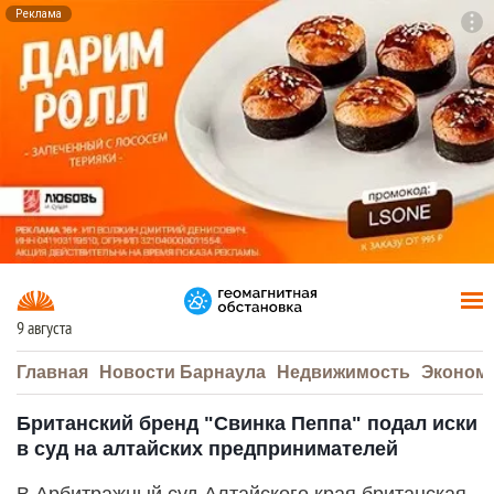
Реклама
To
F7
9 августа
Главная
Новости Барнаула
Недвижимость
Эконом
Британский бренд "Свинка Пеппа" подал иски
в суд на алтайских предпринимателей
В Арбитражный суд Алтайского края британская