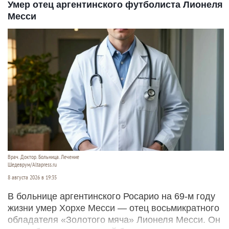
Умер отец аргентинского футболиста Лионеля
Месси
Врач. Доктор. Больница. Лечение
Шедеврум/Altapress.ru
8 августа 2026 в 19:35
В больнице аргентинского Росарио на 69-м году
жизни умер Хорхе Месси — отец восьмикратного
обладателя «Золотого мяча» Лионеля Месси. Он