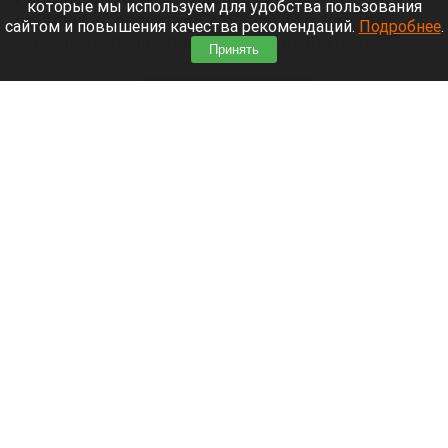
которые мы используем для удобства пользования
остальные, прочитали в новостях о том, что
сайтом и повышения качества рекомендаций.
Подробнее
.
серийный убийца Виталий Манишин хочет
Принять
отправиться на
спецоперацию
.
Читать полностью
Пьяный тракторист устроил погоню со
стрельбой