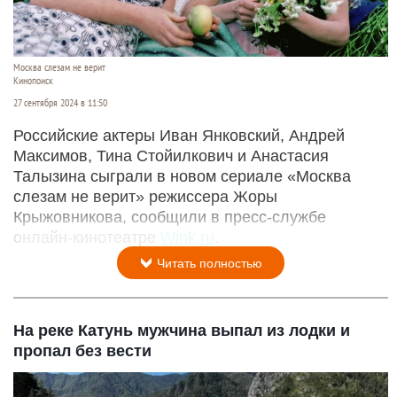
Москва слезам не верит
Кинопоиск
27 сентября 2024 в 11:50
Российские актеры Иван Янковский, Андрей
Максимов, Тина Стойилкович и Анастасия
Талызина сыграли в новом сериале «Москва
слезам не верит» режиссера Жоры
Крыжовникова, сообщили в пресс-службе
онлайн-кинотеатре
Wink.ru
.
Читать полностью
На реке Катунь мужчина выпал из лодки и
пропал без вести