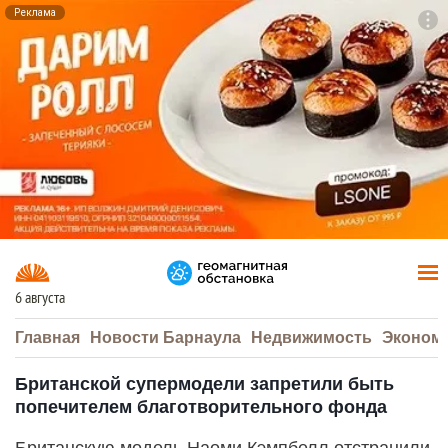
Реклама
To
F7
6 августа
Главная
Новости Барнаула
Недвижимость
Эконом
Британской супермодели запретили быть
попечителем благотворительного фонда
Британскую модель Наоми Кэмпбелл отстранили