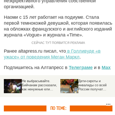
неэффективного управления собственной
организацией.
Наоми с 15 лет работает на подиуме. Стала
первой темнокожей девушкой, которая появилась
на обложках французского и английского изданий
журнала «Vogue» и журнала «Time».
Ранее altapress.ru писал, что
в Голливуде «в
ужасе» от поведения Меган Маркл
.
Подпишитесь на Алтапресс в
Телеграме
и в
Max
Не выбрасывайте.
Дети-сироты и
Бийчанам рассказали,
инвалиды со всей
как ненужные ели
России получат
могут дополнительно
подарки на Новый год.
украсить город
«Елка желаний»
ПО ТЕМЕ: