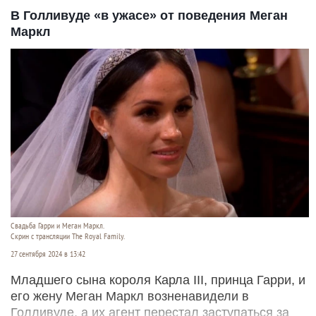
В Голливуде «в ужасе» от поведения Меган
Маркл
Свадьба Гарри и Меган Маркл.
Скрин с трансляции The Royal Family.
27 сентября 2024 в 13:42
Младшего сына короля Карла III, принца Гарри, и
его жену Меган Маркл возненавидели в
Голливуде, а их агент перестал заступаться за