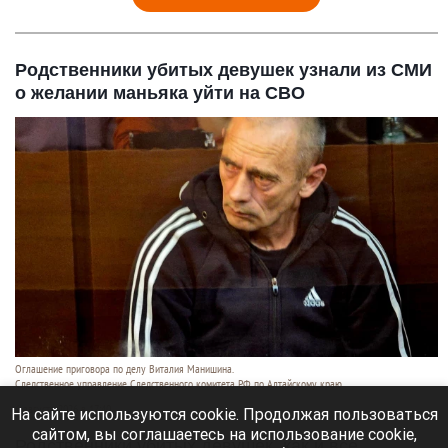
Родственники убитых девушек узнали из СМИ
о желании маньяка уйти на СВО
Оглашение приговора по делу Виталия Манишина.
Следственное управление Следственного комитета РФ по Алтайскому краю
6 августа 2026 в 17:40
На сайте используются cookie. Продолжая пользоваться
сайтом, вы соглашаетесь на использование cookie,
Родственники убитых девушек, как и все