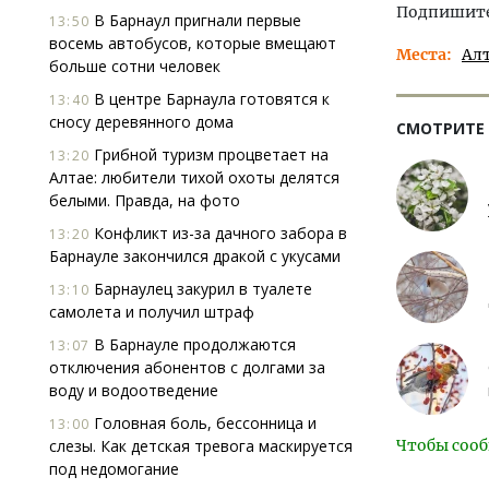
Подпишитес
В Барнаул пригнали первые
13:50
восемь автобусов, которые вмещают
Места
Ал
больше сотни человек
В центре Барнаула готовятся к
13:40
сносу деревянного дома
СМОТРИТЕ
Грибной туризм процветает на
13:20
Алтае: любители тихой охоты делятся
белыми. Правда, на фото
Конфликт из-за дачного забора в
13:20
Барнауле закончился дракой с укусами
Барнаулец закурил в туалете
13:10
самолета и получил штраф
В Барнауле продолжаются
13:07
отключения абонентов с долгами за
воду и водоотведение
Головная боль, бессонница и
13:00
слезы. Как детская тревога маскируется
Чтобы сооб
под недомогание