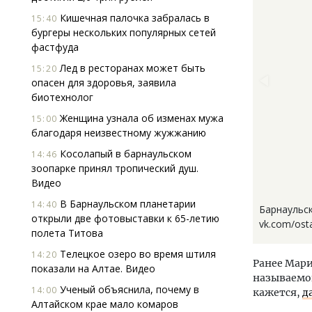
Кишечная палочка забралась в
15:40
бургеры нескольких популярных сетей
фастфуда
Лед в ресторанах может быть
15:20
опасен для здоровья, заявила
биотехнолог
Женщина узнала об изменах мужа
15:00
благодаря неизвестному жужжанию
Косолапый в барнаульском
14:46
зоопарке принял тропический душ.
Видео
В Барнаульском планетарии
14:40
Барнаульск
открыли две фотовыставки к 65-летию
vk.com/ost
полета Титова
Телецкое озеро во время штиля
14:20
Ранее Мари
показали на Алтае. Видео
называемог
Ученый объяснила, почему в
14:00
кажется,
д
Алтайском крае мало комаров