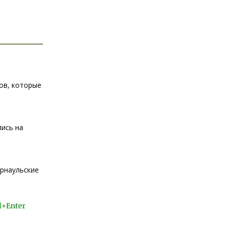
ков, которые
лись на
рнаульские
l+Enter