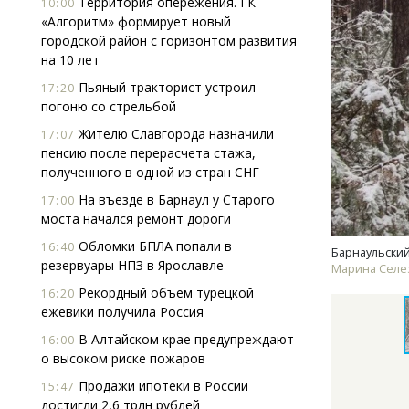
Территория опережения. ГК
10:00
«Алгоритм» формирует новый
городской район с горизонтом развития
на 10 лет
Пьяный тракторист устроил
17:20
погоню со стрельбой
Жителю Славгорода назначили
17:07
пенсию после перерасчета стажа,
Архитектурный код начинается с
Смел
полученного в одной из стран СНГ
земли. Мощение крупноформатными
Ген
плитами становится новым
ЗИАС
На въезде в Барнаул у Старого
17:00
стандартом благоустройства
трен
моста начался ремонт дороги
СТРОИТЕЛЬСТВО
СТР
Обломки БПЛА попали в
16:40
Барнаульский
резервуары НПЗ в Ярославле
Марина Селез
Рекордный объем турецкой
16:20
ежевики получила Россия
В Алтайском крае предупреждают
16:00
о высоком риске пожаров
Продажи ипотеки в России
15:47
достигли 2,6 трлн рублей