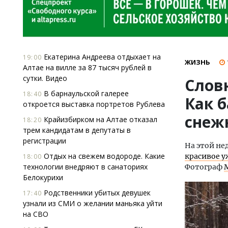
Екатерина Андреева отдыхает на
19:00
ЖИЗНЬ
Алтае на вилле за 87 тысяч рублей в
сутки. Видео
Словн
В барнаульской галерее
18:40
Как б
откроется выставка портретов Рублева
снеж
Крайизбирком на Алтае отказал
18:20
трем кандидатам в депутаты в
регистрации
На этой не
Отдых на свежем водороде. Какие
красивое у
18:00
технологии внедряют в санаториях
Фотограф
Белокурихи
Родственники убитых девушек
17:40
узнали из СМИ о желании маньяка уйти
на СВО