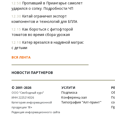
Пропавший в Приангарье самолет
12:50
ударился о сопку. Подробности ЧП
Китай ограничил экспорт
12:30
компонентов и технологий для БПЛА
Как бороться с фитофторой
12:15
томатов во время сбора урожая
Катер врезался в надувной матрас
12:10
с детьми
ВСЯ ЛЕНТА
НОВОСТИ ПАРТНЕРОВ
© 2001-2026
УСЛУГИ
Р
Подписка
Об
ООО “Свободный курс”
Конференц-зал
П
ИНН 2225214326
Типография "Алт-принт"
с
Категория информационной
П
продукции 18+
Редакция информационного сайта