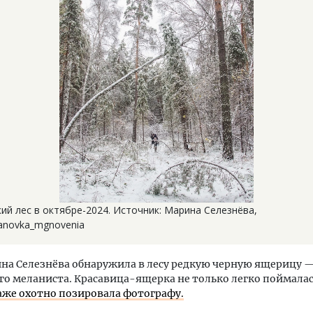
ий лес в октябре-2024. Источник: Марина Селезнёва,
anovka_mgnovenia
на Селезнёва обнаружила в лесу редкую черную ящерицу —
о меланиста. Красавица-ящерка не только легко поймалась
аже охотно позировала фотографу.