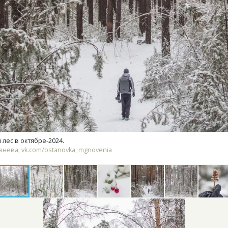
ость архитектурных идей.
Двухуровневые номера и в
еральный директор компании
Каким будет новый бутик
 — об эстетике городов,
«Белкур» в Белокурихе
дах в фасадах и развитии рынка
ОИТЕЛЬСТВО
ДОМА И КВАРТИРЫ
 лес в октябре-2024.
нёва, vk.com/ostanovka_mgnovenia