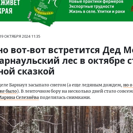
19 ОКТЯБРЯ 2024
11:35
о вот-вот встретится Дед М
арнаульский лес в октябре 
ной сказкой
деле Барнаул засыпало снегом (а еще ледяным дождем,
но о
же было
). В ленточном бору на несколько дней стало совсем
Марина Селезнёва
поделилась снимками.