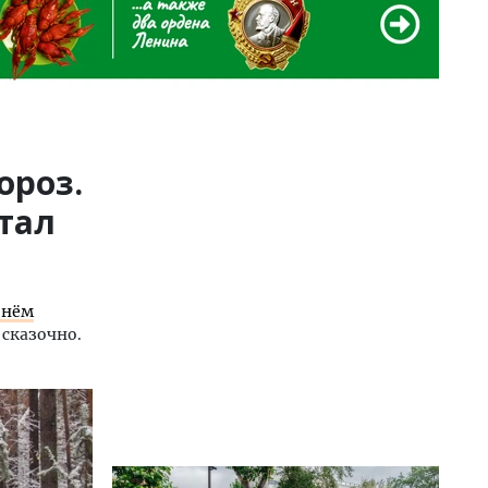
ороз.
стал
 нём
 сказочно.