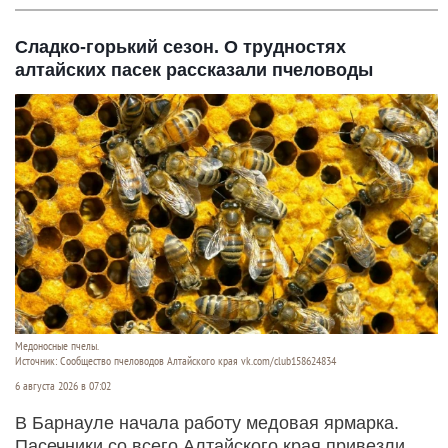
Сладко-горький сезон. О трудностях
алтайских пасек рассказали пчеловоды
Медоносные пчелы.
Источник: Сообщество пчеловодов Алтайского края vk.com/club158624834
6 августа 2026 в 07:02
В Барнауле начала работу медовая ярмарка.
Пасечники со всего Алтайского края привезли