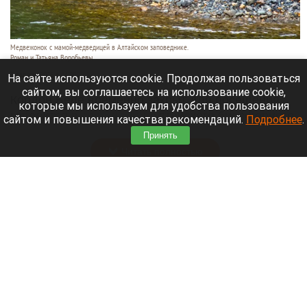
Медвежонок с мамой-медведицей в Алтайском заповеднике.
Роман и Татьяна Воробьевы
5 августа 2026 в 14:00
На сайте используются cookie. Продолжая пользоваться
сайтом, вы соглашаетесь на использование cookie,
Кордон Беле временно закрыт для посещения,
которые мы используем для удобства пользования
говорится в
сообщении
Алтайского биосферного
сайтом и повышения качества рекомендаций.
Подробнее
.
заповедника.
Принять
Читать полностью
Непредсказуемые гости. Кто сейчас ездит в
санатории Белокурихи, и как проходит летний
сезон