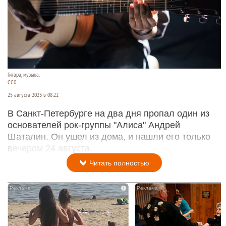
Гитара, музыка.
СС0
25 августа 2023 в 08:22
В Санкт-Петербурге на два дня пропал один из
основателей рок-группы "Алиса" Андрей
Шаталин. Он ушел из дома, и нашли его только
вечером 24 августа.
Читать полностью
i