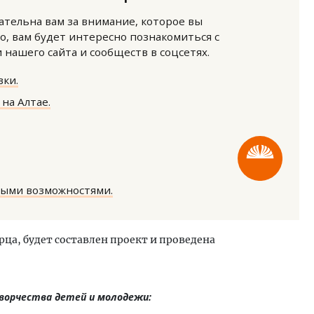
нательна вам за внимание, которое вы
о, вам будет интересно познакомиться с
нашего сайта и сообществ в соцсетях.
ки.
на Алтае.
тектурный код начинается с
Ищем новые берега. Ген
ли. Мощение крупноформатными
«Жилищной инициативы»
тами становится новым
Гатилов — о том, как де
ндартом благоустройства
оставаться на плаву, ког
штормит
ОИТЕЛЬСТВО
ными возможностями.
СТРОИТЕЛЬСТВО
рца, будет составлен проект и проведена
ворчества детей и молодежи: