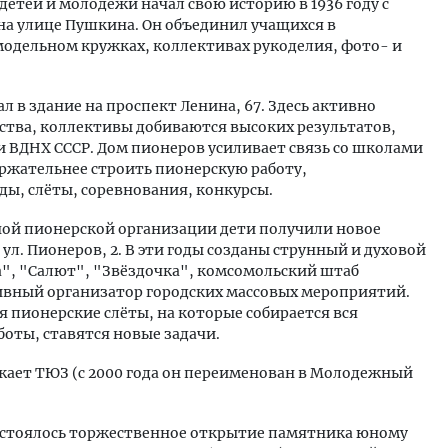
детей и молодежи начал свою историю в 1936 году с
 на улице Пушкина. Он объединил учащихся в
одельном кружках, коллективах рукоделия, фото- и
ал в здание на проспект Ленина, 67. Здесь активно
ства, коллективы добиваются высоких результатов,
ВДНХ СССР. Дом пионеров усиливает связь со школами
ержательнее строить пионерскую работу,
ы, слёты, соревнования, конкурсы.
зной пионерской организации дети получили новое
ул. Пионеров, 2. В эти годы созданы струнный и духовой
", "Салют", "Звёздочка", комсомольский штаб
ивный организатор городских массовых мероприятий.
 пионерские слёты, на которые собирается вся
боты, ставятся новые задачи.
зжает ТЮЗ (с 2000 года он переименован в Молодежный
состоялось торжественное открытие памятника юному