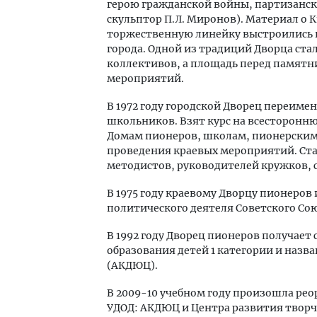
герою гражданской войны, партизанско
скульптор П.Л. Миронов). Материал о 
торжественную линейку выстроились 
города. Одной из традиций Дворца ст
коллективов, а площадь перед памят
мероприятий.
В 1972 году городской Дворец переиме
школьников. Взят курс на всесторон
Домам пионеров, школам, пионерским 
проведения краевых мероприятий. Ста
методистов, руководителей кружков, 
В 1975 году краевому Дворцу пионеров
политического деятеля Советского Сою
В 1992 году Дворец пионеров получае
образования детей 1 категории и наз
(АКДЮЦ).
В 2009-10 учебном году произошла рео
УДОД: АКДЮЦ и Центра развития творч