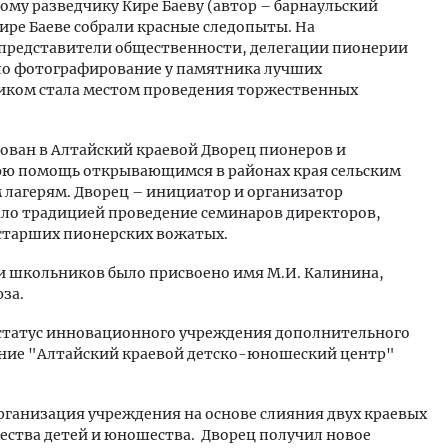
му разведчику Кире Баеву (автор – барнаульский
Кире Баеве собрали красные следопыты. На
представители общественности, делегации пионерии
ало фотографирование у памятника лучших
ником стала местом проведения торжественных
нован в Алтайский краевой Дворец пионеров и
нюю помощь открывающимся в районах края сельским
лагерям. Дворец – инициатор и организатор
ло традицией проведение семинаров директоров,
старших пионерских вожатых.
 и школьников было присвоено имя М.И. Калинина,
за.
т статус инновационного учреждения дополнительного
вание "Алтайский краевой детско-юношеский центр"
рганизация учреждения на основе слияния двух краевых
ества детей и юношества. Дворец получил новое