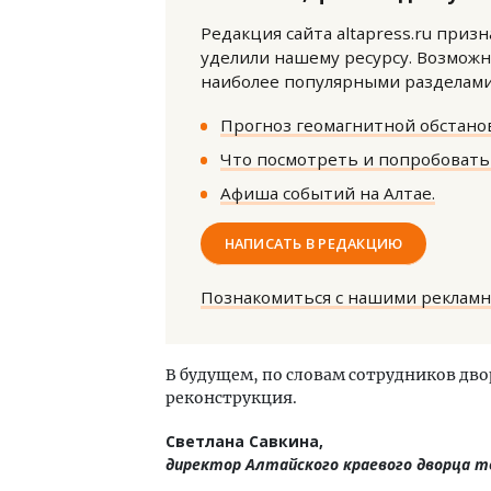
Редакция сайта altapress.ru приз
уделили нашему ресурсу. Возможн
наиболее популярными разделами 
Прогноз геомагнитной обстанов
Что посмотреть и попробовать 
Смелость архитектурных идей.
Архи
Афиша событий на Алтае.
Генеральный директор компании
зем
ЗИАС — об эстетике городов,
пли
НАПИСАТЬ В РЕДАКЦИЮ
трендах в фасадах и развитии рынка
ста
СТРОИТЕЛЬСТВО
СТР
Познакомиться с нашими реклам
В будущем, по словам сотрудников дво
реконструкция.
Светлана Савкина,
директор Алтайского краевого дворца т