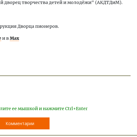
ой дворец творчества детей и молодёжи" (АКДТДиМ).
струкция Дворца пионеров.
е
и в
Max
лите ее мышкой и нажмите Ctrl+Enter
Комментарии