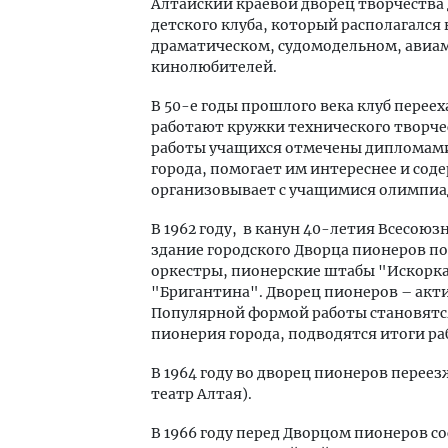
Алтайский краевой дворец творчества 
детского клуба, который располагался
драматическом, судомодельном, авиам
кинолюбителей.
В 50-е годы прошлого века клуб переех
работают кружки технического творче
работы учащихся отмечены дипломами 
города, помогает им интереснее и сод
организовывает с учащимися олимпиад
В 1962 году, в канун 40-летия Всесою
здание городского Дворца пионеров по 
оркестры, пионерские штабы "Искорка
"Бригантина". Дворец пионеров – акт
Популярной формой работы становятся
пионерия города, подводятся итоги ра
В 1964 году во дворец пионеров перее
театр Алтая).
В 1966 году перед Дворцом пионеров 