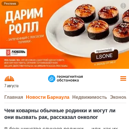
Реклама
To
F7
7 августа
Главная
Новости Барнаула
Недвижимость
Эконом
Чем коварны обычные родинки и могут ли
они вызвать рак, рассказал онколог
В большинстве случаев родинки — или, как их