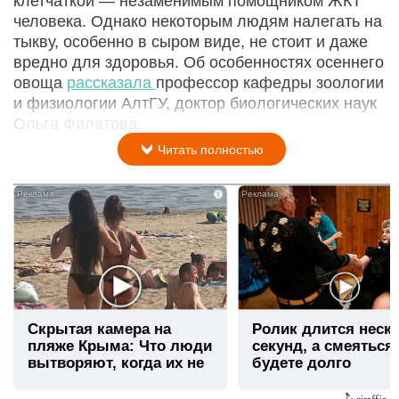
клетчаткой — незаменимым помощником ЖКТ
человека. Однако некоторым людям налегать на
тыкву, особенно в сыром виде, не стоит и даже
вредно для здоровья. Об особенностях осеннего
овоща
рассказала
профессор кафедры зоологии
и физиологии АлтГУ, доктор биологических наук
Ольга Филатова.
Читать полностью
i
Скрытая камера на
Ролик длится неск
пляже Крыма: Что люди
секунд, а смеяться
вытворяют, когда их не
будете долго
видят...