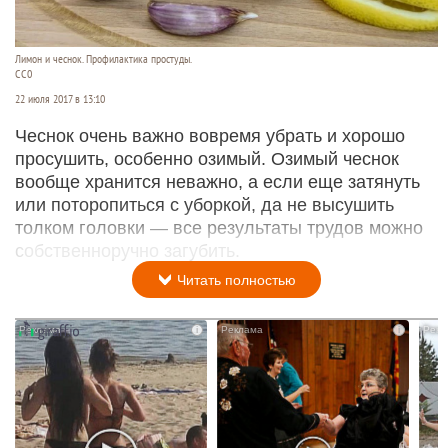
Лимон и чеснок. Профилактика простуды.
СС0
22 июля 2017 в 13:10
Чеснок очень важно вовремя убрать и хорошо
просушить, особенно озимый. Озимый чеснок
вообще хранится неважно, а если еще затянуть
или поторопиться с уборкой, да не высушить
толком головки — все результаты трудов можно
собственноручно загубить.
Читать полностью
i
i