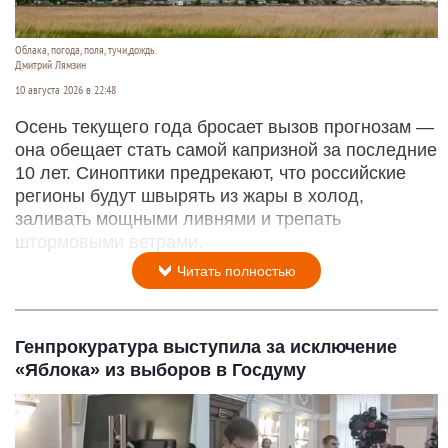
Облака, погода, поля, тучи,дождь.
Дмитрий Лямзин
10 августа 2026 в 22:48
Осень текущего года бросает вызов прогнозам —
она обещает стать самой капризной за последние
10 лет. Синоптики предрекают, что российские
регионы будут швырять из жары в холод,
заливать мощными ливнями и трепать
штормовыми ветрами.
Читать полностью
Генпрокуратура выступила за исключение
«Яблока» из выборов в Госдуму