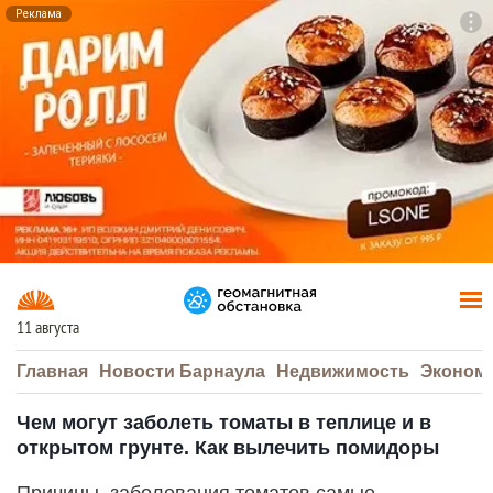
Реклама
To
F7
11 августа
Главная
Новости Барнаула
Недвижимость
Эконом
Чем могут заболеть томаты в теплице и в
открытом грунте. Как вылечить помидоры
Причины заболевания томатов самые