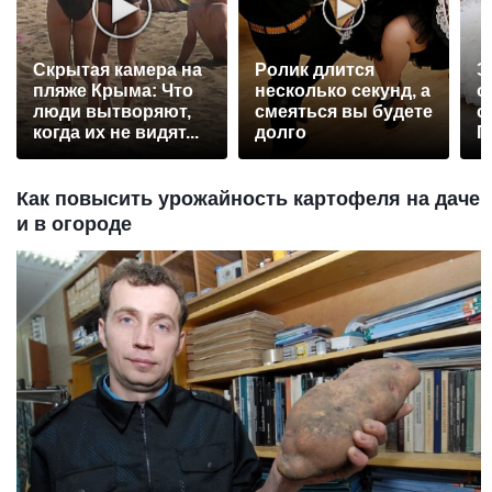
Скрытая камера на
Ролик длится
Э
пляже Крыма: Что
несколько секунд, а
о
люди вытворяют,
смеяться вы будете
с
когда их не видят...
долго
П
р
Как повысить урожайность картофеля на даче
и в огороде