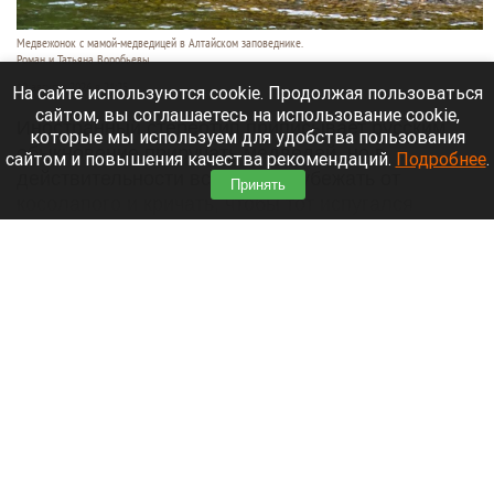
Медвежонок с мамой-медведицей в Алтайском заповеднике.
Роман и Татьяна Воробьевы
10 августа 2026 в 21:25
На сайте используются cookie. Продолжая пользоваться
сайтом, вы соглашаетесь на использование cookie,
Иностранный стереотип приписывает русским
которые мы используем для удобства пользования
обыкновение приручать медведей, но в
сайтом и повышения качества рекомендаций.
Подробнее
.
действительности все спешат убежать от
Принять
косолапого и кричать, чтобы тот испугался
первым.
Читать полностью
Нападающий «Вашингтон Кэпиталз» Овечкин
назвал своих кумиров. Список