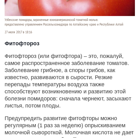
Узбекские помидоры, зараженные южноамериканской томатной молью.
предоставлено управлением Россельхознадзора по Алтайскому краю и Республике Алтай
27 июля 2017 в 18:16
Фитофтороз
Фитофтороз (или фитофтора) – это, пожалуй,
самое распространенное заболевание томатов.
Заболевание грибное, а споры грибов, как
известно, развиваются в сырости. Резкие
перепады температуры воздуха также
способствуют возникновению и развитию этой
болезни помидоров: сначала чернеют, засыхают
листья, потом плоды.
Предупредить развитие фитофторы можно
регулярным (1 раз за неделю) опрыскиванием
молочной сывороткой. Молочная кислота не дает