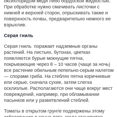
оксихлоридом меди либо бордоской жидкостью.
При обработке нужно смачивать листочки с
нижней и верхней сторон, опрыскивать также и
поверхность почвы, предварительно немного ее
взрыхлив.
Серая гниль
Серая гниль поражает надземные органы
растений. На листьях, бутонах, цветках
появляются бурые мокнущие пятна,
покрывающие через 8 – 10 часов (чаще за ночь)
все растение обильным пепельно-серым налетом
— спорами гриба. На стеблях пятна коричневые
или серые, сначала сухие, затем слегка
осклизлые. Располагаются они чаще вокруг мест
повреждений, например, при обламывании
пасынков или у разветвлений стеблей.
Томаты в открытом грунте подвержены этому
заболеванию в конце лета, когда становится