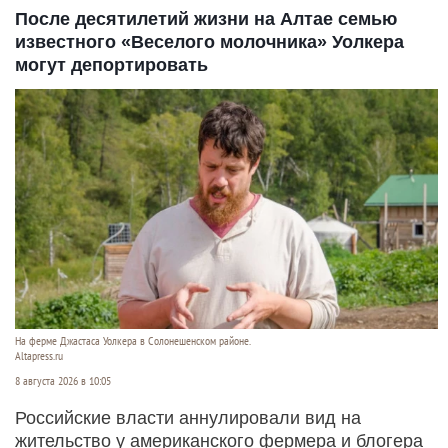
После десятилетий жизни на Алтае семью
известного «Веселого молочника» Уолкера
могут депортировать
На ферме Джастаса Уолкера в Солонешенском районе.
Altapress.ru
8 августа 2026 в 10:05
Российские власти аннулировали вид на
жительство у американского фермера и блогера