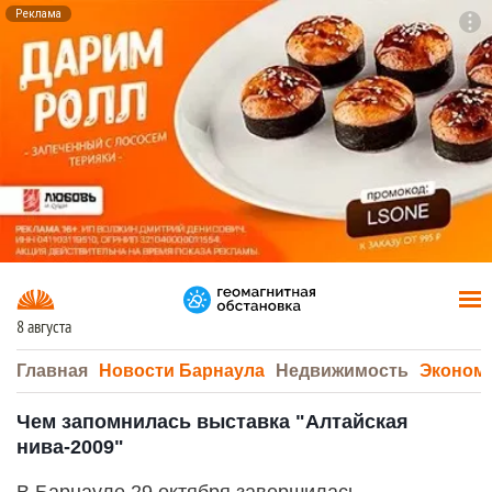
Реклама
To
F7
8 августа
Главная
Новости Барнаула
Недвижимость
Эконом
Чем запомнилась выставка "Алтайская
нива-2009"
В Барнауле 29 октября завершилась