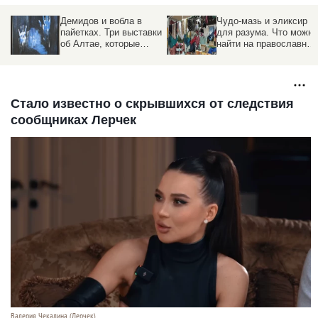
Демидов и вобла в
Чудо-мазь и эликсир
пайетках. Три выставки
для разума. Что можно
ь
об Алтае, которые
найти на православной
а
можно посетить зимой
ярмарке в Барнауле
Стало известно о скрывшихся от следствия
сообщниках Лерчек
Валерия Чекалина (Лерчек).