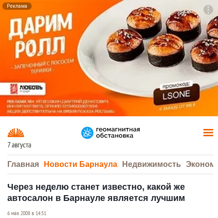
Реклама
To
F7
7 августа
Главная
Новости Барнаула
Недвижимость
Эконом
Через неделю станет известно, какой же
автосалон в Барнауле является лучшим
6 мая 2008 в 14:51