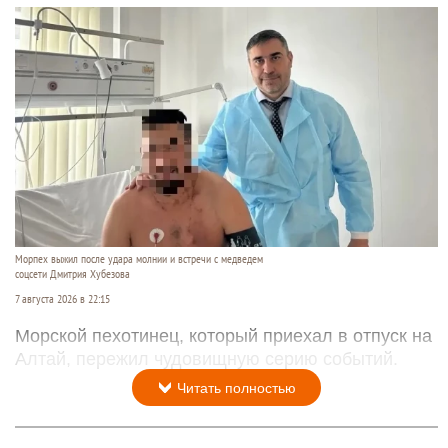
Морпех выжил после удара молнии и встречи с медведем
соцсети Дмитрия Хубезова
7 августа 2026 в 22:15
Морской пехотинец, который приехал в отпуск на
Алтай, пережил чудовищную серию событий.
Читать полностью