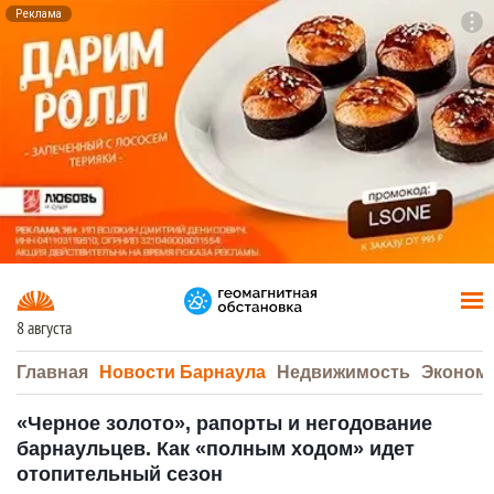
Реклама
To
F7
8 августа
Главная
Новости Барнаула
Недвижимость
Эконом
«Черное золото», рапорты и негодование
барнаульцев. Как «полным ходом» идет
отопительный сезон