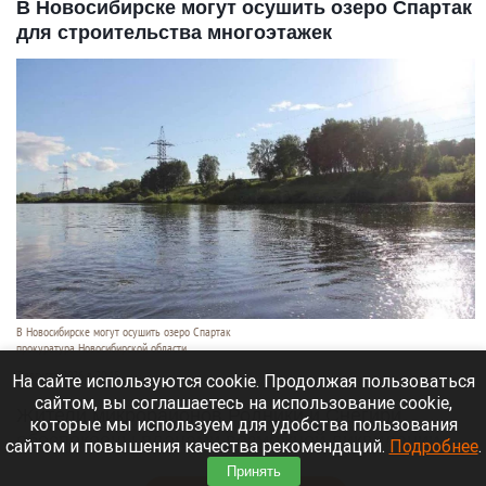
В Новосибирске могут осушить озеро Спартак
для строительства многоэтажек
В Новосибирске могут осушить озеро Спартак
прокуратура Новосибирской области
7 августа 2026 в 20:15
На сайте используются cookie. Продолжая пользоваться
сайтом, вы соглашаетесь на использование cookie,
Жители микрорайонов Родники и Снегири
которые мы используем для удобства пользования
обеспокоены планами возможной ликвидации
сайтом и повышения качества рекомендаций.
Подробнее
.
озера Спартак.
Принять