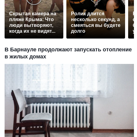
Скрытая камера на
Ролик длится
Р
пляже Крыма: Что
несколько секунд, а
с
люди вытворяют,
смеяться вы будете
б
когда их не видят...
долго
у
В Барнауле продолжают запускать отопление
в жилых домах