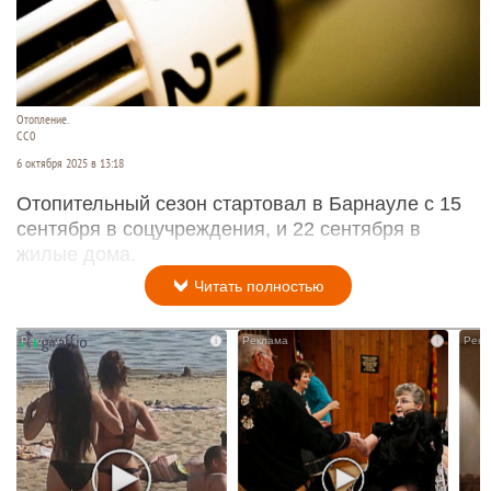
Отопление.
СС0
6 октября 2025 в 13:18
Отопительный сезон стартовал в Барнауле с 15
сентября в соцучреждения, и 22 сентября в
жилые дома.
Читать полностью
i
i