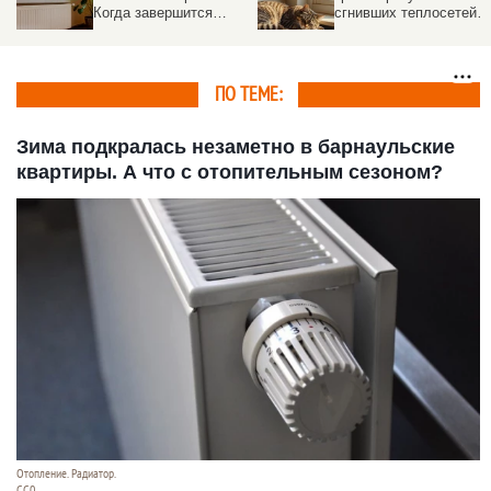
Когда завершится
сгнивших теплосетей
отопительный сезон в
во время 40-градусных
Барнауле
морозов
ПО ТЕМЕ:
Зима подкралась незаметно в барнаульские
квартиры. А что с отопительным сезоном?
Отопление. Радиатор.
СС0