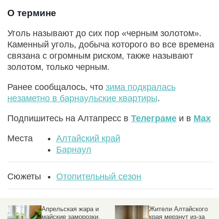
О термине
Уголь называют до сих пор «черным золотом».
Каменный уголь, добыча которого во все времена
связана с огромным риском, также называют
золотом, только черным.
Ранее сообщалось, что
зима подкралась
незаметно в барнаульские квартиры
.
Подпишитесь на Алтапресс в
Телеграме
и в
Max
Места
Алтайский край
Барнаул
Сюжеты
Отопительный сезон
Апрельская жара и
Жители Алтайского
майские заморозки.
края мерзнут из-за