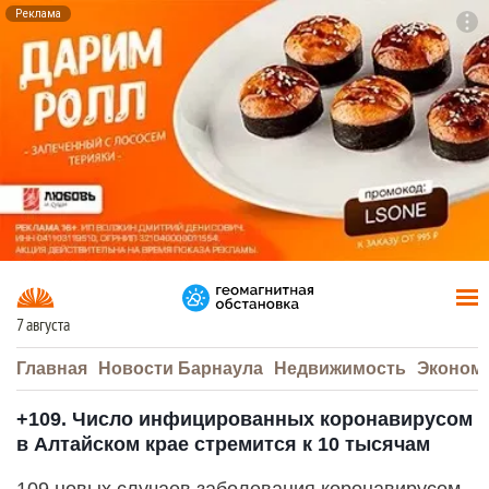
Реклама
To
F7
7 августа
Главная
Новости Барнаула
Недвижимость
Эконом
+109. Число инфицированных коронавирусом
в Алтайском крае стремится к 10 тысячам
109 новых случаев заболевания коронавирусом