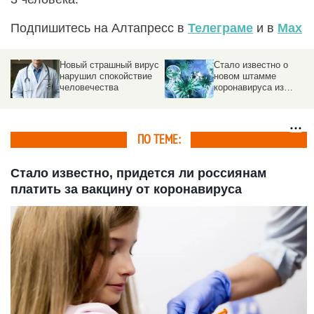
Подпишитесь на Алтапресс в
Телеграме
и в
Max
Новый страшный вирус
Стало известно о
нарушил спокойствие
новом штамме
человечества
коронавируса из
Таиланда
ПО ТЕМЕ:
Стало известно, придется ли россиянам
платить за вакцину от коронавируса