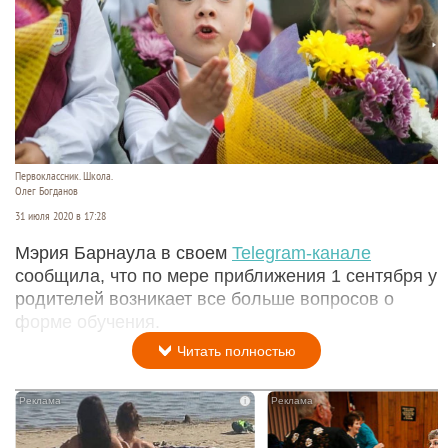
Первоклассник. Школа.
Олег Богданов
31 июля 2020 в 17:28
Мэрия Барнаула в своем
Telegram-канале
сообщила, что по мере приближения 1 сентября у
родителей возникает все больше вопросов о
форме обучения.
Читать полностью
i