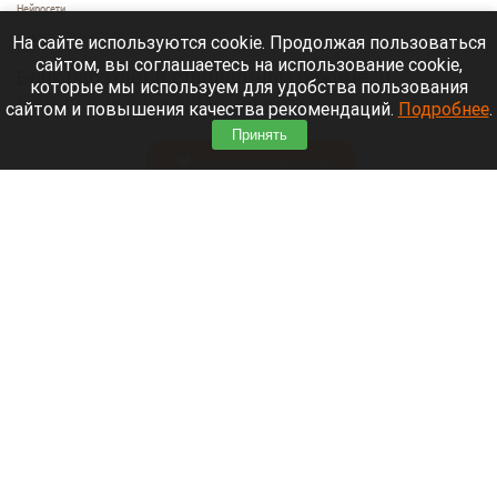
Нейросети
6 августа 2026 в 22:00
На сайте используются cookie. Продолжая пользоваться
сайтом, вы соглашаетесь на использование cookie,
Банк работает в стандартном режиме, и
которые мы используем для удобства пользования
британские санкции не влияют на его
сайтом и повышения качества рекомендаций.
Подробнее
.
деятельность.
Принять
Читать полностью
Больница и медучреждения на Алтае
получили пять новых автомобилей