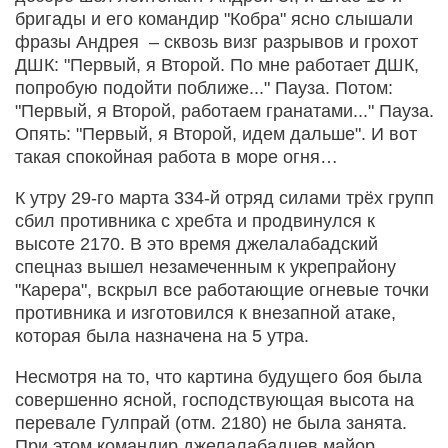
бригады и его командир "Кобра" ясно слышали
фразы Андрея – сквозь визг разрывов и грохот
ДШК: "Первый, я Второй. По мне работает ДШК,
попробую подойти поближе..." Пауза. Потом:
"Первый, я Второй, работаем гранатами..." Пауза.
Опять: "Первый, я Второй, идем дальше". И вот
такая спокойная работа в море огня…
К утру 29-го марта 334-й отряд силами трёх групп
сбил противника с хребта и продвинулся к
высоте 2170. В это время джелалабадский
спецназ вышел незамеченным к укрепрайону
"Карера", вскрыл все работающие огневые точки
противника и изготовился к внезапной атаке,
которая была назначена на 5 утра.
Несмотря на то, что картина будущего боя была
совершенно ясной, господствующая высота на
перевале Гулпрай (отм. 2180) не была занята.
При этом командир джелалабадцев майор