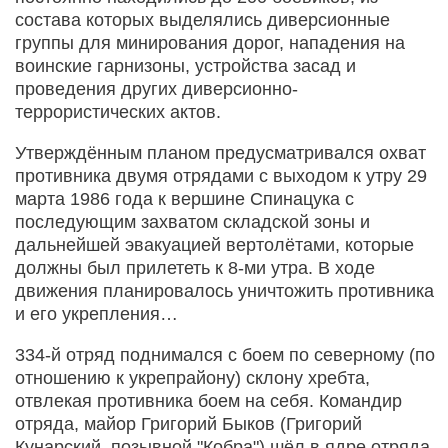
состава которых выделялись диверсионные
группы для минирования дорог, нападения на
воинские гарнизоны, устройства засад и
проведения других диверсионно-
террористических актов.
Утверждённым планом предусматривался охват
противника двумя отрядами с выходом к утру 29
марта 1986 года к вершине Спинацука с
последующим захватом складской зоны и
дальнейшей эвакуацией вертолётами, которые
должны был прилететь к 8-ми утра. В ходе
движения планировалось уничтожить противника
и его укрепления…
334-й отряд поднимался с боем по северному (по
отношению к укрепрайону) склону хребта,
отвлекая противника боем на себя. Командир
отряда, майор Григорий Быков (Григорий
Кунарский, позывной "Кобра") шёл в ядре отряда,