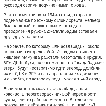
руководя своими подчинёнными "с хода".
В это время три роты 154-го отряда скрытно
поднимались по южному склону хребта. Рельеф
был сложный, в некоторых местах для
преодоления рубежа джелалабадцы вставали
друг другу на плечи.
На хребте, по которому шли асадабадцы, около
полуночи разгорелся бой. Из рядом стоящего
кишлака Мамунда работали безоткатные орудия,
ЗГУ, ДШК. Духи, по опыту зная, что "асадабадские
егеря" будут неотвратимо идти вперед, долбили
их из ДШК и ЗГУ и на направлении их движения,
и с хребта, по которому поднимался 154-й отряд.
Если можно так сказать, асадабадцы шли
красиво. В переговорах - никакой нервозности,
суеты, - чисто рабочие моменты. В головном
дозоре шел лейтенант Андрей З., и штаб 15-й