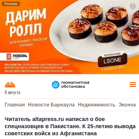
Реклама
To
F7
8 августа
Главная
Новости Барнаула
Недвижимость
Эконом
Читатель altapress.ru написал о бое
спецназовцев в Пакистане. К 25-летию вывода
советских войск из Афганистана