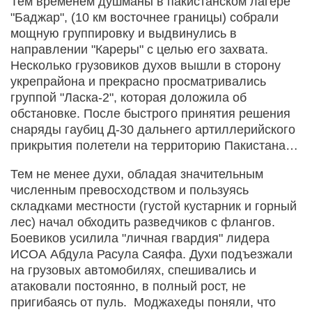
Тем временем душманы в пакистанском лагере
"Баджар", (10 км восточнее границы) собрали
мощную группировку и выдвинулись в
направлении "Кареры" с целью его захвата.
Несколько грузовиков духов вышли в сторону
укрепрайона и прекрасно просматривались
группой "Ласка-2", которая доложила об
обстановке. После быстрого принятия решения
снаряды гаубиц Д-30 дальнего артиллерийского
прикрытия полетели на территорию Пакистана…
Тем не менее духи, обладая значительным
численным превосходством и пользуясь
складками местности (густой кустарник и горный
лес) начал обходить разведчиков с флангов.
Боевиков усилила "личная гвардия" лидера
ИСОА Абдула Расула Саяфа. Духи подъезжали
на грузовых автомобилях, спешивались и
атаковали постоянно, в полный рост, не
пригибаясь от пуль. Моджахеды поняли, что