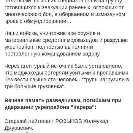
палатками погибших спецназовцев и на группу
готовящихся к эвакуации раненых, оглохших от
многочасового боя, в оборванном и измазанном
кровью обмундировании…
Наши войска, уничтожив всё оружие и
материальные средства моджахедов и разрушив
укрепрайон, полностью выполнили
поставленную командованием задачу.
Через агентурный источник было установлено,
что моджахеды потеряли убитыми и пропавшими
без вести свыше ста человек - “трупы загрузили в
три большие грузовика”.
Вечная память разведчикам, погибшим при
удержании укрепрайона "Карера":
Старший лейтенант РОЗЫКОВ Холмухад
Джураевич;