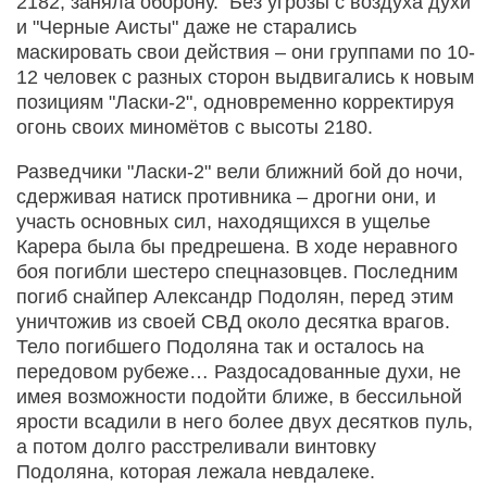
2182, заняла оборону. Без угрозы с воздуха духи
и "Черные Аисты" даже не старались
маскировать свои действия – они группами по 10-
12 человек с разных сторон выдвигались к новым
позициям "Ласки-2", одновременно корректируя
огонь своих миномётов с высоты 2180.
Разведчики "Ласки-2" вели ближний бой до ночи,
сдерживая натиск противника – дрогни они, и
участь основных сил, находящихся в ущелье
Карера была бы предрешена. В ходе неравного
боя погибли шестеро спецназовцев. Последним
погиб снайпер Александр Подолян, перед этим
уничтожив из своей СВД около десятка врагов.
Тело погибшего Подоляна так и осталось на
передовом рубеже… Раздосадованные духи, не
имея возможности подойти ближе, в бессильной
ярости всадили в него более двух десятков пуль,
а потом долго расстреливали винтовку
Подоляна, которая лежала невдалеке.