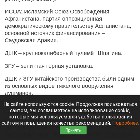
ИСОА: Исламский Союз Освобождения
Афганистана, партия оппозиционная
демократическому правительству Афганистана;
основной источник финансирования –
Саудовская Аравия.
ДШК – крупнокалиберный пулемёт Шпагина.
ЗГУ – зенитная горная установка.
ДШК и ЗГУ китайского производства были одним
из основных видов тяжелого вооружения
душманов.
На сайте используются cookie. Продолжая пользоваться
"Подствольник": осколочная граната ВОГ-25 к
сайтом, вы соглашаетесь на использование cookie,
подствольному гранатомёту ГП-25.
которые мы используем для удобства пользования
Соответственно, ГП-25 входил как
сайтом и повышения качества рекомендаций.
Подробнее
.
дополнительное оснащение к спецназовским
Принять
автоматам. Также "подствольником" называют и