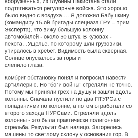
вооруженных, из глубины Пакистана стали
подтягиваться регулярные войска. Это хорошо
было видно с воздуха…. Я доложил Бабушкину
(командиру 15-ой бригады спецназа ГРУ – прим.
Эксперта), что вижу большую колонну
автомобилей - около 50 штук. В кузовах -
пехота…Ущелье, по которому шли грузовики,
упиралось в хребет. Видимость была скверная.
Солнце опускалось за горы и
слепило глаза.
Комбриг обстановку понял и попросил навести
артиллерию. Но "боги войны" стреляли не точно.
Потому мы приняли грех на душу и зашли вдоль
колонны. Сначала пустили по два ПТУРСа с
попаданиями по колонне, а потом отработали со
второго захода НУРСами. Стреляли вдоль
колонны - это была практически полигонная
стрельба. Результат был налицо. Загорелись
машины по светлому склону у основания гор. В