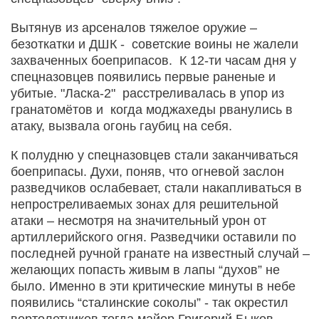
Вытянув из арсеналов тяжелое оружие –
безоткатки и ДШК - советские воины не жалели
захваченных боеприпасов. К 12-ти часам дня у
спецназовцев появились первые раненые и
убитые. "Ласка-2" расстреливалась в упор из
гранатомётов и когда моджахеды рванулись в
атаку, вызвала огонь гаубиц на себя.
К полудню у спецназовцев стали заканчиваться
боеприпасы. Духи, поняв, что огневой заслон
разведчиков ослабевает, стали накапливаться в
непростреливаемых зонах для решительной
атаки – несмотря на значительный урон от
артиллерийского огня. Разведчики оставили по
последней ручной гранате на известный случай –
желающих попасть живым в лапы “духов” не
было. Именно в эти критические минуты в небе
появились “сталинские соколы” - так окрестил
вертолетчиков тогда майор Григорий Быков