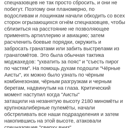
спецназовцев не так просто сбросить, и они не
побегут. Поэтому они планомерно, по
водосливам и лощинкам начали обходить со всех
сторон огрызающихся огнём спецназовцев, чтобы
сблизиться на расстояние не позволяющее
применять артиллерию и авиацию; затем
расчленить боевые порядки, окружить и
забросать гранатами или забить выстрелами из
гранатомётов. Это была обычная тактика
моджахедов: "ухватить за пояс" и "съесть пирог
по частям". На помощь духам подошли "Чёрные
Аисты", их можно было узнать по чёрным
комбинезонам, чёрным разгрузкам и черным
беретам, надвинутым на глаза. Критический
момент наступил когда "Аисты"
затащили на незанятую высоту 2180 миномёты и
крупнокалиберные пулемёты, начали
обстреливать все наши подразделения и затем
накопившись на этой высоте, атаковали
спецназовцев "сверху вниз".