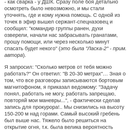
- как сварка - у ДШК. Сразу поле боя детально
осмотреть было невозможно, и мы стали
уточнять, где и кому нужна помощь. С одной из
точек в эфир вышел сержант-спецназовец и
сообщил: "командир группы ранен, духи
озверели, начали нас забрасывать гранатами,
прошу помощи, или через несколько минут
спасать будет некого" (
это была "Ласка-2" - прим.
автора
).
Я запросил: "Сколько метров от тебя можно
работать?" Он ответил: "В 20-30 метрах"… Зная о
том, что все разговоры записываются бортовым
магнитофоном, я приказал ведомому: "Задачу
понял, работать не могу, работать запрещаю,
повторяй мои маневры...", - фактически сделав
запись для прокурора!.. Мы снизились на высоту
150-200 м над горами. Самый высокий гребень
был выше нас. Тяжело было решиться на
открытие огня, т.к. была велика вероятность