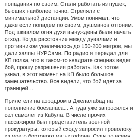
попадания по своим. Стали работать из пушек,
бьющих наиболее точно. Стреляли с
минимальной дистанции. Умом понимал, что
даже если попадем по своим, душманов отгоним.
Под шквалом огня духи вынуждены были начать
отход. Когда расстояние между дувалами и
противником увеличилось до 150-200 метров, мы
дали залпы НУРСами. По радио я передал для
КП полка, что в таком-то квадрате спецназ ведет
бой, прошу разрешения работать. Как потом
узнал, в этот момент на КП было большое
замешательство. Все видели, что бой идет за
границей…
Прилетели на аэродром в Джелалабад на
пополнение боезапаса... А туда уже запросился и
сел самолет из Кабула. В числе прочих
пассажиров был представитель военной
прокуратуры, который сходу запросил проволоку
из моего бортового магнитофона. Судя по всему,