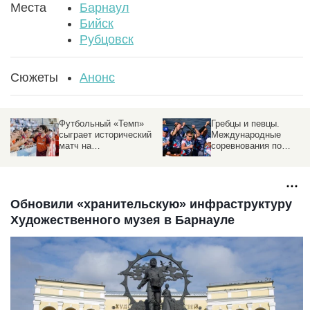
Места
Барнаул
Бийск
Рубцовск
Сюжеты
Анонс
Футбольный «Темп»
Гребцы и певцы.
сыграет исторический
Международные
матч на
соревнования по
профессиональном
гребле откроет
уровне
известная поп-группа
Обновили «хранительскую» инфраструктуру
Художественного музея в Барнауле