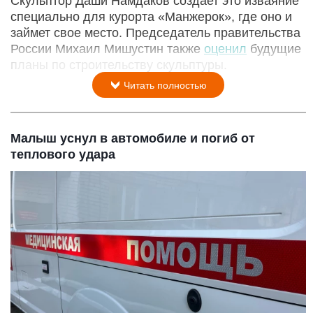
Скульптор Даши Намдаков создает это изваяние
специально для курорта «Манжерок», где оно и
займет свое место. Председатель правительства
России Михаил Мишустин также
оценил
будущие
планы по строительству скульптуры.
Читать полностью
Малыш уснул в автомобиле и погиб от
теплового удара