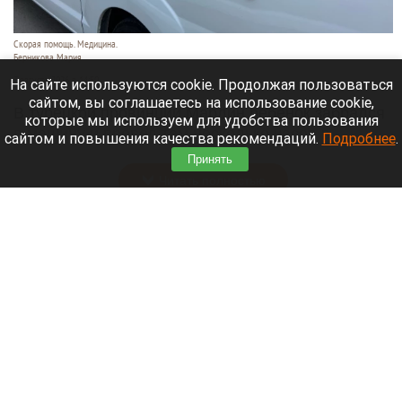
Скорая помощь. Медицина.
Берникова Мария
7 августа 2026 в 14:50
На сайте используются cookie. Продолжая пользоваться
сайтом, вы соглашаетесь на использование cookie,
В турецкой провинции Мардин ребенок забрался
которые мы используем для удобства пользования
в машину и провел там несколько часов в
сайтом и повышения качества рекомендаций.
Подробнее
.
сильную жару. Спасти его врачам не удалось.
Принять
Читать полностью
В Барнауле без горячей воды остаются 203
тысячи человек