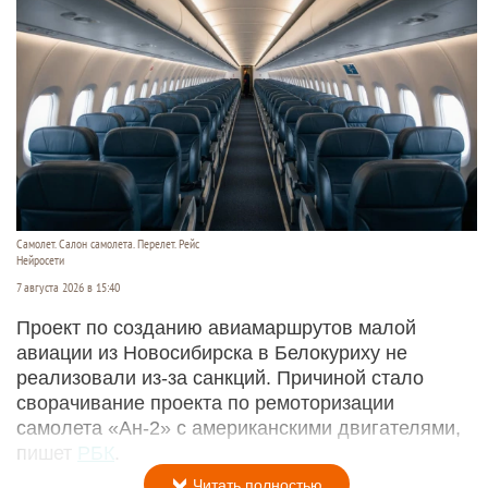
Самолет. Салон самолета. Перелет. Рейс
Нейросети
7 августа 2026 в 15:40
Проект по созданию авиамаршрутов малой
авиации из Новосибирска в Белокуриху не
реализовали из-за санкций. Причиной стало
сворачивание проекта по ремоторизации
самолета «Ан-2» с американскими двигателями,
пишет
РБК
.
Читать полностью