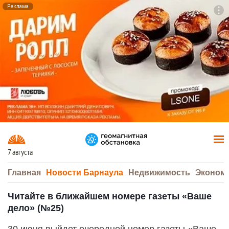
Реклама
To
F7
7 августа
Главная
Новости Барнаула
Недвижимость
Эконом
Читайте в ближайшем номере газеты «Ваше
дело» (№25)
30 июня выйдет очередной номер газеты «Ваше