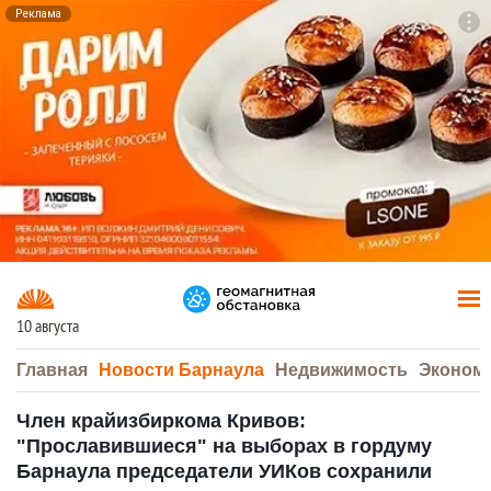
Реклама
To
F7
10 августа
Главная
Новости Барнаула
Недвижимость
Эконом
Член крайизбиркома Кривов:
"Прославившиеся" на выборах в гордуму
Барнаула председатели УИКов сохранили