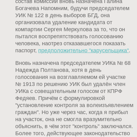
состав комиссии вновь назначена Галина
Богачева Напомним, будучи председателем
УИК № 122 в день выборов БГД, она
организовала удаление кандидата от
компартии Сергея Меркулова за то, что он
пытался воспрепятствовать голосованию
человека, наотрез отказавшегося показать
паспорт,
предположительно "карусельщика"
.
Вновь назначена председателем УИКа № 68
Надежда Полтанова, хотя в день
голосования на возглавляемом ей участке
№ 1913 по решению УИК был удалён член
УИКа с совещательным голосом от КПРФ
Федяев. Причём с формулировкой
"установление контроля за волеизъявлением
граждан". Но уже через час, когда я прибыл
на участок, она не смогла вразумительно
объяснить, в чём этот "контроль" заключался.
Более того, действующее законодательство