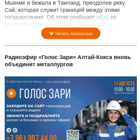
Мьянме и бежала в Таиланд, преодолев реку
Сай, которая служит границей между этими
государствами. Об этом сообщает
aif.ru
со
ссылкой на местную газету Таиланда.
Читать полностью
Радиоэфир «Голос Зари» Алтай-Кокса вновь
объединит металлургов