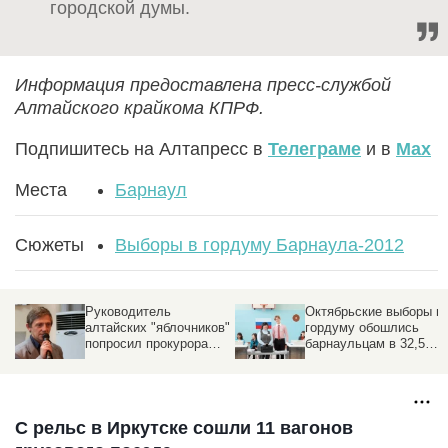
городской думы.
Информация предоставлена пресс-службой
Алтайского крайкома КПРФ.
Подпишитесь на Алтапресс в
Телеграме
и в
Max
Места
Барнаул
Сюжеты
Выборы в гордуму Барнаула-2012
Руководитель
Октябрьские выборы в
алтайских "яблочников"
гордуму обошлись
попросил прокурора
барнаульцам в 32,5
края разобраться с
миллиона рублей
нарушениями на
октябрьских выборах в
гордуму
С рельс в Иркутске сошли 11 вагонов