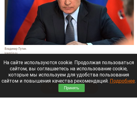
Владимир Путин.
kremlin.ru
10 августа 2026 в 15:11
На сайте используются cookie. Продолжая пользоваться
сайтом, вы соглашаетесь на использование cookie,
Подтвердилась дата приезда президента России
которые мы используем для удобства пользования
Владимир Путин в Новосибирск.
сайтом и повышения качества рекомендаций.
Подробнее
.
Читать полностью
Принять
Верховный суд рассматривает иск о снятии
«Яблока» с выборов в Госдуму. Что известно