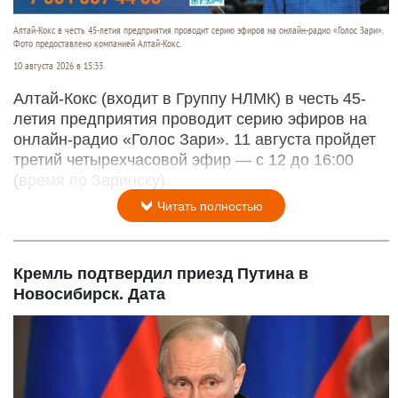
Алтай-Кокс в честь 45-летия предприятия проводит серию эфиров на онлайн-радио «Голос Зари».
Фото предоставлено компанией Алтай-Кокс.
10 августа 2026 в 15:33
Алтай-Кокс (входит в Группу НЛМК) в честь 45-
летия предприятия проводит серию эфиров на
онлайн-радио «Голос Зари». 11 августа пройдет
третий четырехчасовой эфир — с 12 до 16:00
(время по Заринску).
Читать полностью
Кремль подтвердил приезд Путина в
Новосибирск. Дата