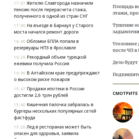
Жителю Славгорода назначили
17:07
Площадь во
пенсию после перерасчета стажа,
этажи, про
полученного в одной из стран СНГ
На въезде в Барнаул у Старого
Тушение ос
17:00
моста начался ремонт дороги
задымлени
Обломки БПЛА попали в
16:40
Уголовное 
резервуары НПЗ в Ярославле
после ЧП в
Рекордный объем турецкой
16:20
Дело будут
ежевики получила Россия
В Алтайском крае предупреждают
16:00
Подпишитес
о высоком риске пожаров
Продажи ипотеки в России
15:47
СМОТРИТЕ
достигли 2,6 трлн рублей
Кишечная палочка забралась в
15:40
бургеры нескольких популярных сетей
фастфуда
Лед в ресторанах может быть
15:20
опасен для здоровья, заявила