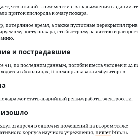
ает, что в какой-то момент из-за задымления в здании о
дало приток кислорода к очагу пожара.
р, потерянное время, а также пустотные перекрытия прив
руемому росту пожара, его быстрому развитию и распро
данию.
ие и пострадавшие
те ЧП, по последним данным, погибли шесть человек и 24 п
находятся в больницах, 11 помощь оказана амбулаторно.
на
ожара мог стать аварийный режим работы электросети.
оизошло
хнул 21 апреля в одном из помещений на втором этаже
ативного корпуса научного учреждения,
пишет
bfm.ru.