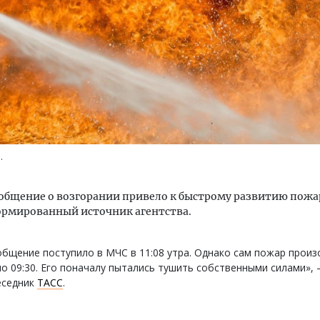
уровневые номера и вид на горы.
Архитектурный код начин
м будет новый бутик-отель
земли. Мощение крупно
кур» в Белокурихе
плитами становится нов
.
стандартом благоустрой
А И КВАРТИРЫ
СТРОИТЕЛЬСТВО
общение о возгорании привело к быстрому развитию пожа
ормированный источник агентства.
бщение поступило в МЧС в 11:08 утра. Однако сам пожар прои
о 09:30. Его поначалу пытались тушить собственными силами», 
еседник
ТАСС
.