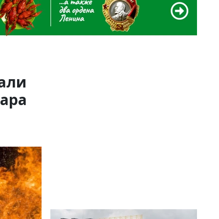
вали
жара