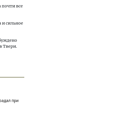
 почти все
 и сильное
збуждено
в Твери.
радал при