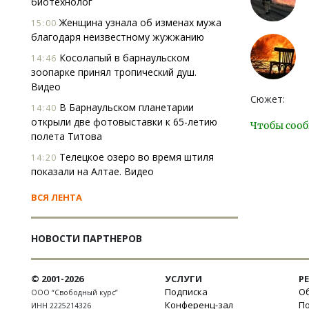
биотехнолог
Женщина узнала об изменах мужа
15:00
благодаря неизвестному жужжанию
Косолапый в барнаульском
14:46
зоопарке принял тропический душ.
Видео
Сюжет:
В Барнаульском планетарии
14:40
открыли две фотовыставки к 65-летию
Чтобы сооб
полета Титова
Телецкое озеро во время штиля
14:20
показали на Алтае. Видео
ВСЯ ЛЕНТА
НОВОСТИ ПАРТНЕРОВ
© 2001-2026
УСЛУГИ
Р
Подписка
Об
ООО “Свободный курс”
Конференц-зал
П
ИНН 2225214326