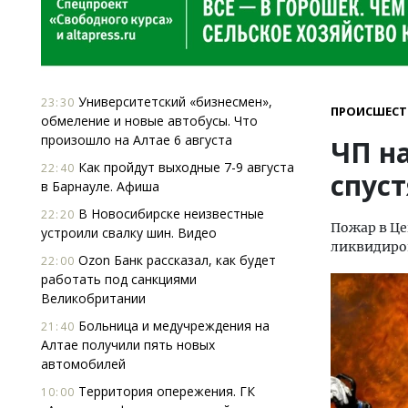
Университетский «бизнесмен»,
23:30
ПРОИСШЕСТ
обмеление и новые автобусы. Что
произошло на Алтае 6 августа
ЧП н
Как пройдут выходные 7-9 августа
22:40
спуст
в Барнауле. Афиша
В Новосибирске неизвестные
22:20
Пожар в Ц
устроили свалку шин. Видео
ликвидиро
Ozon Банк рассказал, как будет
22:00
работать под санкциями
Великобритании
Больница и медучреждения на
21:40
Алтае получили пять новых
автомобилей
Территория опережения. ГК
10:00