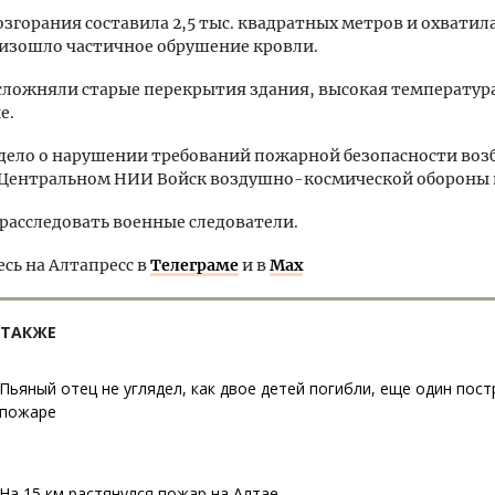
згорания составила 2,5 тыс. квадратных метров и охватила
изошло частичное обрушение кровли.
ложняли старые перекрытия здания, высокая температура
е.
дело о нарушении требований пожарной безопасности во
 Центральном НИИ Войск воздушно-космической обороны 
 расследовать военные следователи.
ь на Алтапресс в
Телеграме
и в
Max
 ТАКЖЕ
Пьяный отец не углядел, как двое детей погибли, еще один пост
пожаре
На 15 км растянулся пожар на Алтае