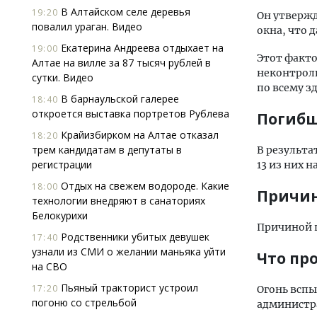
В Алтайском селе деревья
19:20
Он утвержд
повалил ураган. Видео
окна, что 
Екатерина Андреева отдыхает на
19:00
Этот факто
Алтае на вилле за 87 тысяч рублей в
неконтроли
сутки. Видео
по всему з
В барнаульской галерее
18:40
откроется выставка портретов Рублева
Погибш
Крайизбирком на Алтае отказал
18:20
трем кандидатам в депутаты в
В результа
регистрации
13 из них 
Отдых на свежем водороде. Какие
18:00
Причи
технологии внедряют в санаториях
Белокурихи
Причиной п
Родственники убитых девушек
17:40
узнали из СМИ о желании маньяка уйти
Что пр
на СВО
Пьяный тракторист устроил
17:20
Огонь вспы
погоню со стрельбой
администр