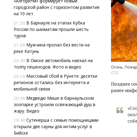
«Алгоритм» формирует новый
городской район с горизонтом развития
на 10 лет
В Барнауле на этапах Кубка
21:20
России по шахматам прошли шесть
туров
Мужчина пропал без вести на
21:00
реке Катунь
Двух
Каки
В Омске автомобиль наехал на
20:40
«Бел
толпу пешеходов. Фото и видео
Огонь. Пожар
CC0
Массовый сбой в Рунете: десятки
20:20
ДОМ
регионов остались без интернета и
Позднее со
мобильной связи
ранее инф
Медведю Мише в барнаульском
20:00
зоопарке устроили освежающий душ в
«Соо
жару. Видео
окол
Сутенерша с семью помощницами
19:40
соб
открыла две сауны для интим-услуг в
Бийске