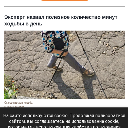
Эксперт назвал полезное количество минут
ходьбы в день
Скандинавская ходьба.
Михаил Хаустов
5 августа 2026 в 16:50
На сайте используются cookie. Продолжая пользоваться
сайтом, вы соглашаетесь на использование cookie,
Пешие прогулки повышают выносливость,
которые мы используем для удобства пользования