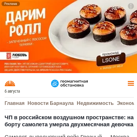
Реклама
To
F7
6 августа
Главная
Новости Барнаула
Недвижимость
Эконом
ЧП в российском воздушном пространстве: на
борту самолета умерла двухмесячная девочка
Самолет, выполнявший рейс Грозный — Москва,