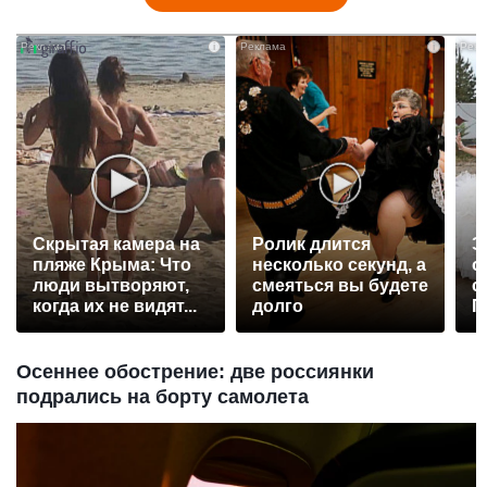
i
i
Скрытая камера на
Ролик длится
Э
пляже Крыма: Что
несколько секунд, а
о
люди вытворяют,
смеяться вы будете
с
когда их не видят...
долго
П
р
Осеннее обострение: две россиянки
подрались на борту самолета