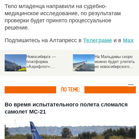
Тело младенца направили на судебно-
медицинское исследование, по результатам
проверки будет принято процессуальное
решение.
Подпишитесь на Алтапресс в
Телеграме
и в
Max
На Мальдивы скоро
При заходе на посадку
можно будет улететь
под фюзеляжем
из новосибирского
пассажирского
Толмачево. Частота
самолета произошел
рейсов
взрыв
ПО ТЕМЕ:
Во время испытательного полета сломался
самолет МС-21