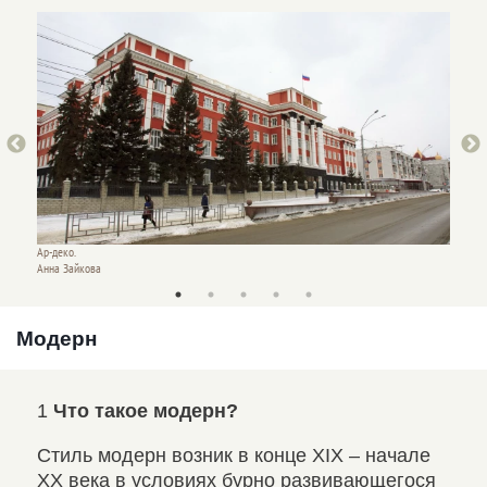
Ар-деко.
Ар-деко
Анна Зайкова
Анна З
Модерн
1
Что такое модерн?
2
Ч
Стиль модерн возник в конце XIX – начале
Тип
XX века в условиях бурно развивающегося
соо