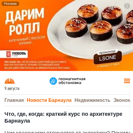
Реклама
To
F7
9 августа
Главная
Новости Барнаула
Недвижимость
Эконом
Что, где, когда: краткий курс по архитектуре
Барнаула
Чем классицизм отличается от эклектики? Почему