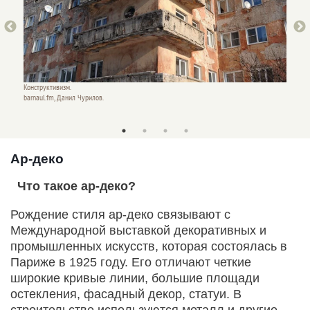
Конструктивизм.
Констру
barnaul.fm, Данил Чурилов.
Анна З
Ар-деко
Что такое ар-деко?
Рождение стиля ар-деко связывают с
Международной выставкой декоративных и
промышленных искусств, которая состоялась в
Париже в 1925 году. Его отличают четкие
широкие кривые линии, большие площади
остекления, фасадный декор, статуи. В