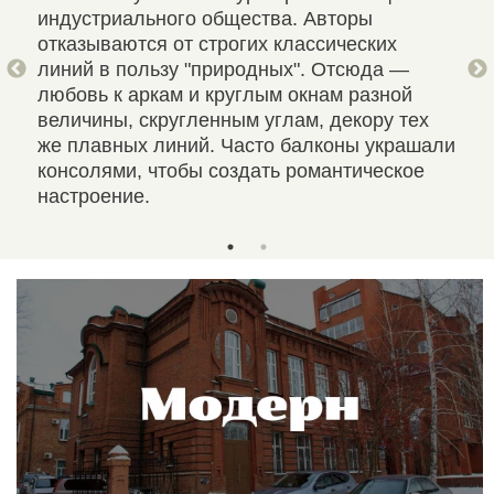
индустриального общества. Авторы
сте
ющая
отказываются от строгих классических
име
линий в пользу "природных". Отсюда —
к с
 по
любовь к аркам и круглым окнам разной
зак
величины, скругленным углам, декору тех
раз
же плавных линий. Часто балконы украшали
сто
консолями, чтобы создать романтическое
настроение.