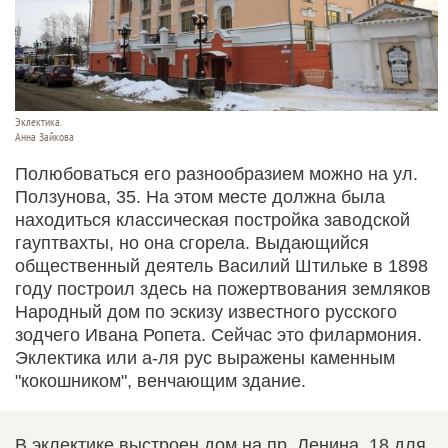
Эклектика.
Анна Зайкова
Полюбоваться его разнообразием можно на ул.
Ползунова, 35. На этом месте должна была
находиться классическая постройка заводской
гауптвахты, но она сгорела. Выдающийся
общественный деятель Василий Штильке в 1898
году построил здесь на пожертвования земляков
Народный дом по эскизу известного русского
зодчего Ивана Ропета. Сейчас это филармония.
Эклектика или а-ля рус выражены каменным
"кокошником", венчающим здание.
В эклектике выстроен дом на пр. Ленина, 18 для