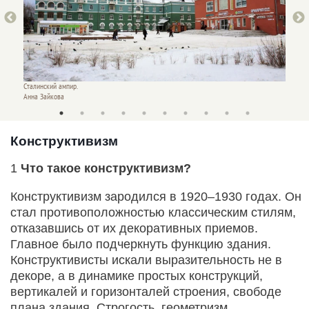
Сталинский ампир.
Сталинс
Анна Зайкова
Анна З
Конструктивизм
1
Что такое конструктивизм?
Конструктивизм зародился в 1920–1930 годах. Он
стал противоположностью классическим стилям,
отказавшись от их декоративных приемов.
Главное было подчеркнуть функцию здания.
Конструктивисты искали выразительность не в
декоре, а в динамике простых конструкций,
вертикалей и горизонталей строения, свободе
плана здания. Строгость, геометризм,