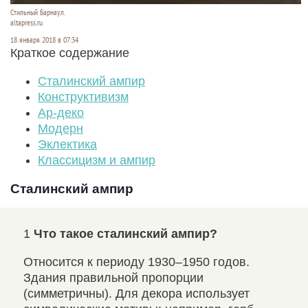
Стильный Барнаул.
altapress.ru
18 января 2018 в 07:34
Краткое содержание
Сталинский ампир
Конструктивизм
Ар-деко
Модерн
Эклектика
Классицизм и ампир
Сталинский ампир
1
Что такое сталинский ампир?
2
Ч
Относится к периоду 1930–1950 годов.
Сти
, к
Здания правильной пропорции
в д
ки
(симметричны). Для декора использует
нес