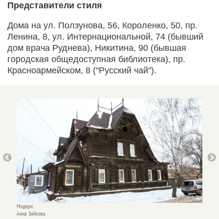
Представители стиля
Дома на ул. Ползунова, 56, Короленко, 50, пр.
Ленина, 8, ул. Интернациональной, 74 (бывший
дом врача Руднева), Никитина, 90 (бывшая
городская общедоступная библиотека), пр.
Красноармейском, 8 ("Русский чай").
Модерн.
Модерн
Анна Зайкова
Анна З