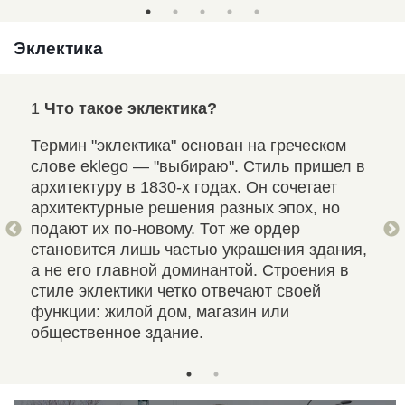
Эклектика
1
Что такое эклектика?
2
Ч
Термин "эклектика" основан на греческом
Фро
слове eklego — "выбираю". Стиль пришел в
тре
архитектуру в 1830-х годах. Он сочетает
фас
архитектурные решения разных эпох, но
огр
подают их по-новому. Тот же ордер
бок
становится лишь частью украшения здания,
ого
Бар
а не его главной доминантой. Строения в
ние
вып
стиле эклектики четко отвечают своей
е
выс
функции: жилой дом, магазин или
чем
общественное здание.