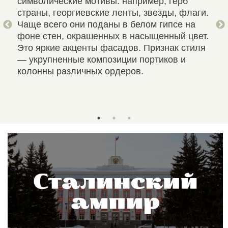
.
символические мотивы: например, герб
гор
страны, георгиевские ленты, звезды, флаги.
Раз
Чаще всего они поданы в белом гипсе на
(до
фоне стен, окрашенных в насыщенный цвет.
тос
Это яркие акценты фасадов. Признак стиля
дек
— укрупненные композиции портиков и
кон
колонны различных ордеров.
пыш
(ка
ком