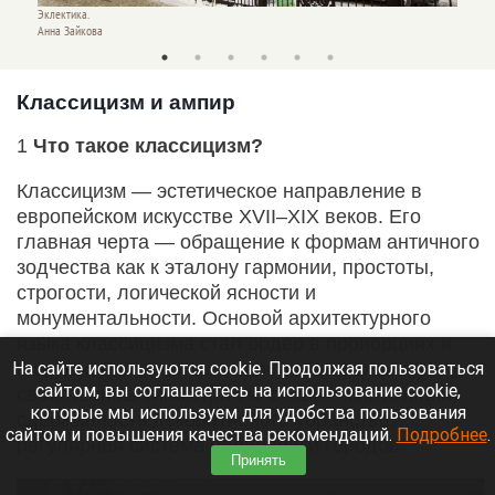
Эклектика.
Эклекти
Анна Зайкова
Анна З
Классицизм и ампир
1
Что такое классицизм?
Классицизм — эстетическое направление в
европейском искусстве XVII–XIX веков. Его
главная черта — обращение к формам античного
зодчества как к эталону гармонии, простоты,
строгости, логической ясности и
монументальности. Основой архитектурного
языка классицизма стал ордер в пропорциях и
На сайте используются cookie. Продолжая пользоваться
формах, близких к античности. Классицизму
сайтом, вы соглашаетесь на использование cookie,
свойственны симметрично-осевые композиции,
которые мы используем для удобства пользования
сдержанность декоративного убранства,
сайтом и повышения качества рекомендаций.
Подробнее
.
регулярная система планировки городов.
Принять