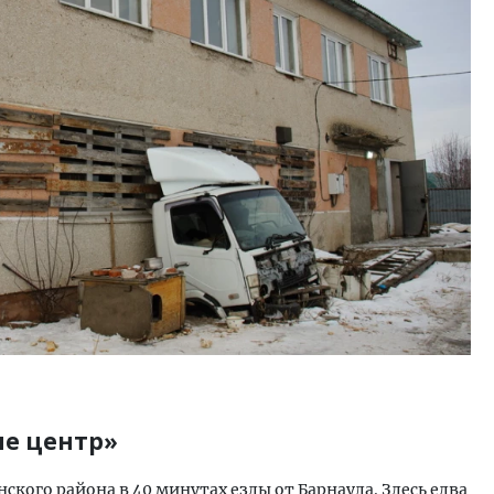
ость архитектурных идей.
Ищем новые берега. Ген
еральный директор компании
«Жилищной инициативы»
 — об эстетике городов,
Гатилов — о том, как де
дах в фасадах и развитии рынка
оставаться на плаву, ког
штормит
ОИТЕЛЬСТВО
СТРОИТЕЛЬСТВО
не центр»
кого района в 40 минутах езды от Барнаула. Здесь едва