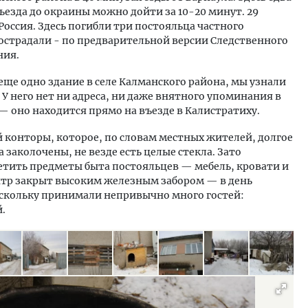
ъезда до окраины можно дойти за 10-20 минут. 29
Россия. Здесь погибли три постояльца частного
пострадали - по предварительной версии Следственного
ния.
 еще одно здание в селе Калманского района, мы узнали
. У него нет ни адреса, ни даже внятного упоминания в
 — оно находится прямо на въезде в Калистратиху.
 конторы, которое, по словам местных жителей, долгое
 заколочены, не везде есть целые стекла. Зато
етить предметы быта постояльцев — мебель, кровати и
ентр закрыт высоким железным забором — в день
скольку принимали непривычно много гостей:
.