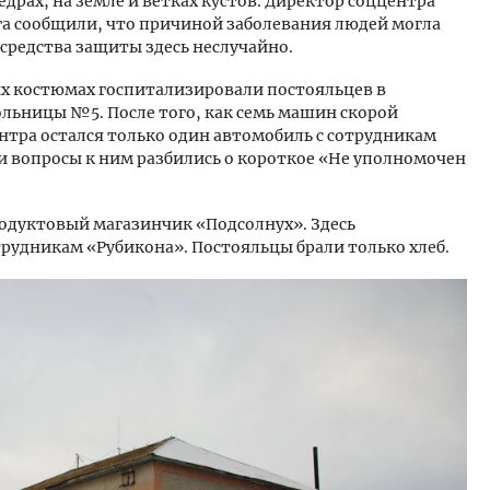
драх, на земле и ветках кустов. Директор соццентра
уга сообщили, что причиной заболевания людей могла
 средства защиты здесь неслучайно.
х костюмах госпитализировали постояльцев в
льницы №5. После того, как семь машин скорой
нтра остался только один автомобиль с сотрудникам
и вопросы к ним разбились о короткое «Не уполномочен
родуктовый магазинчик «Подсолнух». Здесь
рудникам «Рубикона». Постояльцы брали только хлеб.