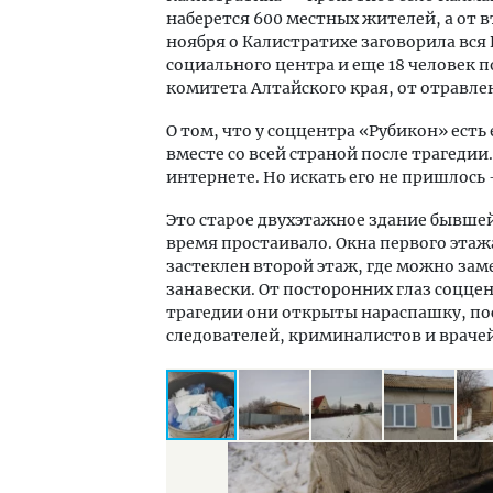
наберется 600 местных жителей, а от в
ноября о Калистратихе заговорила вся 
социального центра и еще 18 человек 
комитета Алтайского края, от отравле
О том, что у соццентра «Рубикон» есть
вместе со всей страной после трагедии
интернете. Но искать его не пришлось
Это старое двухэтажное здание бывшей
время простаивало. Окна первого этажа
застеклен второй этаж, где можно зам
занавески. От посторонних глаз соцц
трагедии они открыты нараспашку, по
следователей, криминалистов и врачей