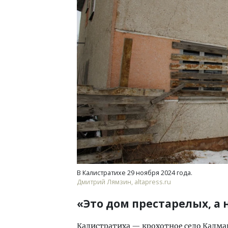
Архитектурный код начинается с
Смел
земли. Мощение крупноформатными
Ген
плитами становится новым
ЗИАС
стандартом благоустройства
трен
СТРОИТЕЛЬСТВО
СТР
В Калистратихе 29 ноября 2024 года.
Дмитрий Лямзин, altapress.ru
«Это дом престарелых, а 
Калистратиха — крохотное село Калманс