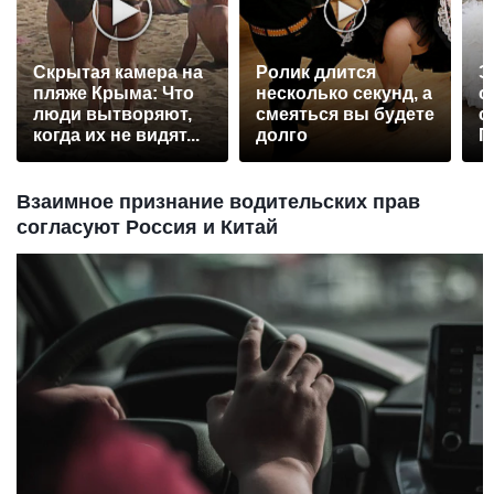
Скрытая камера на
Ролик длится
Э
пляже Крыма: Что
несколько секунд, а
о
люди вытворяют,
смеяться вы будете
с
когда их не видят...
долго
П
р
Взаимное признание водительских прав
согласуют Россия и Китай