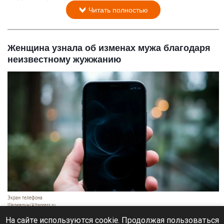
Читать полностью
Женщина узнала об изменах мужа благодаря
неизвестному жужжанию
Экран телефона
Шедеврум/Altapress.ru
6 августа 2026 в 15:00
На сайте используются cookie. Продолжая пользоваться