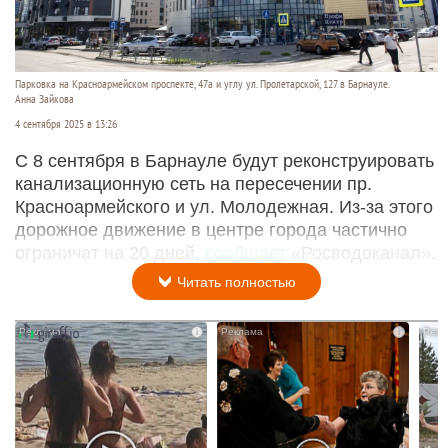
Парковка на Красноармейском проспекте, 47а и углу ул. Пролетарской, 127 в Барнауле.
Анна Зайкова
4 сентября 2025 в 13:26
С 8 сентября в Барнауле будут реконструировать
канализационную сеть на пересечении пр.
Красноармейского и ул. Молодежная. Из-за этого
дорожное движение в центре города частично
ограничат на 20 дней,
сообщает
«Росводоканал».
Читать полностью
i
i