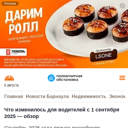
Реклама
To
F7
6 августа
Главная
Новости Барнаула
Недвижимость
Эконом
Что изменилось для водителей с 1 сентября
2025 — обзор
Сентябрь 2025 года принес российским