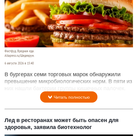
Фастфуд. Вредная еда.
Altapress.ru/Шедеврум.
6 августа 2026 в 15:40
В бургерах семи торговых марок обнаружили
превышение микробиологических норм. В пяти из
них нашли бактерии группы кишечных палочек.
Читать полностью
Лед в ресторанах может быть опасен для
здоровья, заявила биотехнолог