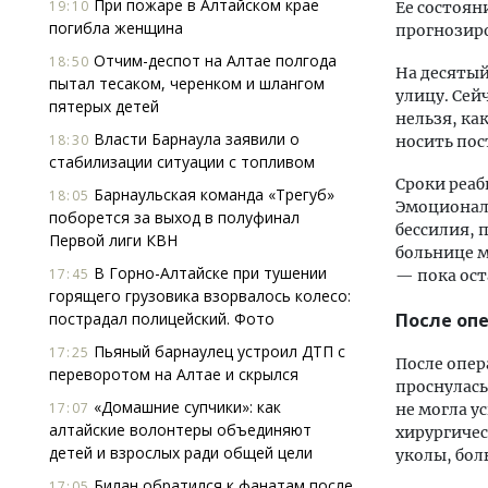
При пожаре в Алтайском крае
19:10
Ее состоян
погибла женщина
прогнозиро
Отчим-деспот на Алтае полгода
18:50
На десятый
пытал тесаком, черенком и шлангом
улицу. Сей
пятерых детей
нельзя, ка
Власти Барнаула заявили о
18:30
носить пос
стабилизации ситуации с топливом
Сроки реаб
Барнаульская команда «Трегуб»
18:05
Эмоциональ
поборется за выход в полуфинал
бессилия, 
Первой лиги КВН
больнице м
В Горно-Алтайске при тушении
17:45
— пока ост
горящего грузовика взорвалось колесо:
пострадал полицейский. Фото
После оп
Пьяный барнаулец устроил ДТП с
17:25
После опер
переворотом на Алтае и скрылся
проснулась
«Домашние супчики»: как
17:07
не могла у
алтайские волонтеры объединяют
хирургичес
детей и взрослых ради общей цели
уколы, бол
Билан обратился к фанатам после
17:05