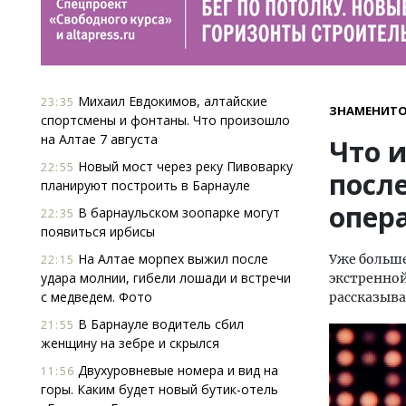
Михаил Евдокимов, алтайские
23:35
ЗНАМЕНИТ
спортсмены и фонтаны. Что произошло
на Алтае 7 августа
Что и
Новый мост через реку Пивоварку
22:55
посл
планируют построить в Барнауле
опер
В барнаульском зоопарке могут
22:35
появиться ирбисы
На Алтае морпех выжил после
Уже больше
22:15
удара молнии, гибели лошади и встречи
экстренной
с медведем. Фото
рассказыва
В Барнауле водитель сбил
21:55
женщину на зебре и скрылся
Двухуровневые номера и вид на
11:56
горы. Каким будет новый бутик-отель