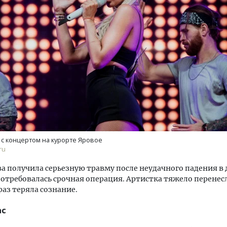
м новые берега. Гендиректор
Архитектурный код начин
лищной инициативы» Юрий
земли. Мощение крупно
лов — о том, как девелоперу
плитами становится нов
ваться на плаву, когда рынок
стандартом благоустрой
рмит
СТРОИТЕЛЬСТВО
 с концертом на курорте Яровое
ОИТЕЛЬСТВО
ru
ва получила серьезную травму после неудачного падения в 
 потребовалась срочная операция. Артистка тяжело перенес
раз теряла сознание.
ас