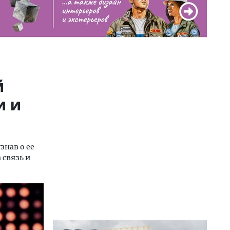
й
и и
знав о ее
 связь и