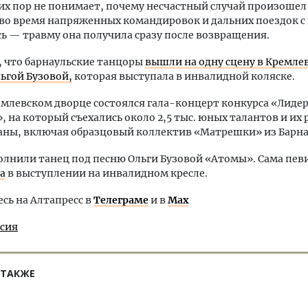
сих пор не понимает, почему несчастный случай произоше
 во время напряженных командировок и дальних поездок с
сь — травму она получила сразу после возвращения.
 что барнаульские танцоры
вышли на одну сцену в Кремле
льгой Бузовой,
которая выступала в инвалидной коляске.
емлевском дворце состоялся гала-концерт конкурса «Лидер
», на который съехались около 2,5 тыс. юных талантов и их
раны, включая образцовый коллектив «Матрешки» из Барна
олнили танец под песню Ольги Бузовой «Атомы». Сама пев
а
в выступлении на инвалидном кресле.
ь на Алтапресс в
Телеграме
и в
Max
ссия
 ТАКЖЕ