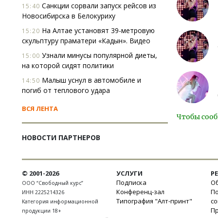
Санкции сорвали запуск рейсов из
15:40
Новосибирска в Белокуриху
На Алтае установят 39-метровую
15:20
скульптуру праматери «Кадын». Видео
Узнали минусы популярной диеты,
15:00
на которой сидят политики
Малыш уснул в автомобиле и
14:50
погиб от теплового удара
ВСЯ ЛЕНТА
Чтобы сооб
НОВОСТИ ПАРТНЕРОВ
© 2001-2026
УСЛУГИ
Р
Подписка
Об
ООО “Свободный курс”
Конференц-зал
П
ИНН 2225214326
Типография "Алт-принт"
с
Категория информационной
П
продукции 18+