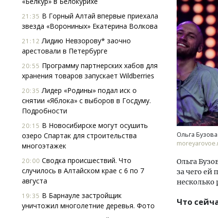
«Белкур» в Белокурихе
В Горный Алтай впервые приехала
21:35
звезда «Ворониных» Екатерина Волкова
Лидию Невзорову* заочно
21:12
арестовали в Петербурге
Программу партнерских хабов для
20:55
хранения товаров запускает Wildberries
Смелость архитектурных идей.
Ище
Лидер «Родины» подал иск о
20:35
Генеральный директор компании
«Жи
снятии «Яблока» с выборов в Госдуму.
ЗИАС — об эстетике городов,
Гати
Подробности
трендах в фасадах и развитии рынка
оста
што
В Новосибирске могут осушить
20:15
СТРОИТЕЛЬСТВО
Ольга Бузова
озеро Спартак для строительства
СТР
moreyarovoe.
многоэтажек
Сводка происшествий. Что
20:00
Ольга Бузо
случилось в Алтайском крае с 6 по 7
за чего ей
августа
несколько 
В Барнауле застройщик
19:35
Что сейч
уничтожил многолетние деревья. Фото