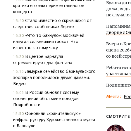
Бузова до 
критики его «экспериментального»
дома, ведь
концерта
не случало
Стало известно о скрывшихся от
16:40
следствия сообщниках Лерчек
Напомним,
дворце с О
«Что-то бахнуло»: москвичей
16:30
напугал сильнейший грохот. Что
Вчера в Кр
известно к этому часу
сцена 2026
В центре Барнаула
со всей ст
16:20
отремонтируют два фонтана
Ребята исп
Лемурье семейство барнаульского
16:15
участвовал
зоопарка пополнилось двумя дамами.
Видео
Подпишитес
В России обновят систему
16:05
Места
Ро
оповещений об отмене поездов.
Подробности
Обновили «хранительскую»
15:50
СМОТРИТЕ
инфраструктуру Художественного музея
в Барнауле