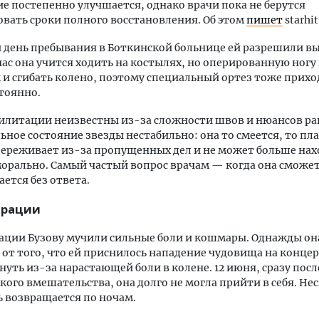
ие постепенно улучшается, однако врачи пока не берутся
вать сроки полного восстановления. Об этом
пишет
starhit
 день пребывания в Боткинской больнице ей разрешили в
час она учится ходить на костылях, но оперированную ногу
к и сгибать колено, поэтому специальный ортез тоже прих
тоянно.
илитации неизвестны из-за сложности швов и нюансов ра
ное состояние звезды нестабильно: она то смеется, то пла
переживает из-за пропущенных дел и не может больше нах
орально. Самый частый вопрос врачам — когда она сможе
ается без ответа.
ерации
ации Бузову мучили сильные боли и кошмары. Однажды он
 от того, что ей приснилось нападение чудовища на концер
снуть из-за нарастающей боли в колене. 12 июня, сразу посл
кого вмешательства, она долго не могла прийти в себя. Не
ь возвращается по ночам.