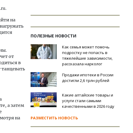
.ru.
ыйти на
 нагружать
одится
ПОЛЕЗНЫЕ НОВОСТИ
Как семья может помочь
ны.
подростку не попасть в
чет от
тяжелейшие зависимости,
одиться в
рассказала нарколог
т танцевать
Продажи ипотеки в России
достигли 2,6 трлн рублей
Какие алтайские товары и
а
услуги стали самыми
те, а затем
качественными в 2026 году
е
смотря на
РАЗМЕСТИТЬ НОВОСТЬ