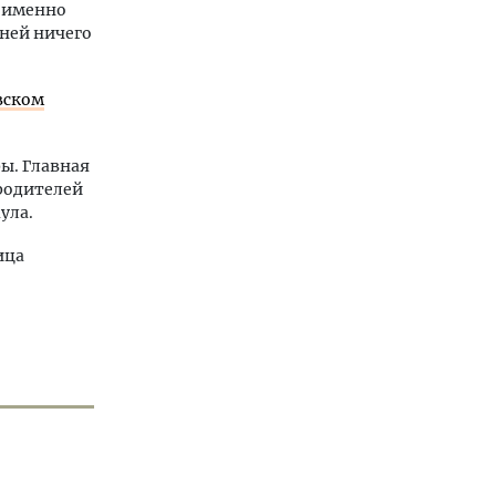
л именно
 ней ничего
вском
ы. Главная
 родителей
ула.
ица