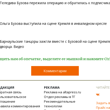
Теледива Бузова пережила операцию и обратилась к подписчик
Ольга Бузова выступила на сцене Кремля в инвалидном кресле
Барнаульские танцоры зажгли вместе с Бузовой на сцене Кремл
дворца. Видео
щить нам об опечатке, выделите ее мышкой и нажмите Ctr
Комментарии
ЕДАКЦИЯ
РЕКЛАМА
ЧИТАЙТЕ
ратная связь
Реклама на altapress.ru
ользовательское
Отдел рекламы в ТГ
оглашение
Рекомендательные
Задать 
равила комментирования
технологии
Прайс на