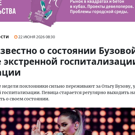
ОСТИ
22 ИЮНЯ 2026
08:30
звестно о состоянии Бузово
е экстренной госпитализаци
ации
 недели поклонники сильно переживают за Ольгу Бузову, у
 госпитализации. Певица старается регулярно выходить на
ть о своем состоянии.