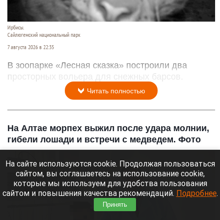
Ирбисы.
Сайлюгемский национальный парк
7 августа 2026 в 22:35
В зоопарке «Лесная сказка» построили два
просторных вольера для снежных барсов.
Читать полностью
На Алтае морпех выжил после удара молнии,
гибели лошади и встречи с медведем. Фото
На сайте используются cookie. Продолжая пользоваться
сайтом, вы соглашаетесь на использование cookie,
которые мы используем для удобства пользования
сайтом и повышения качества рекомендаций.
Подробнее
.
Принять