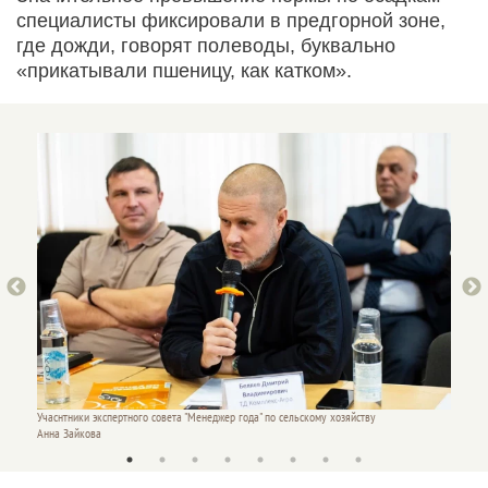
специалисты фиксировали в предгорной зоне,
где дожди, говорят полеводы, буквально
«прикатывали пшеницу, как катком».
Учаснтники экспертного совета "Менеджер года" по сельскому хозяйству
Учаснтн
Анна Зайкова
Анна З