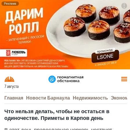
Реклама
To
F7
7 августа
Главная
Новости Барнаула
Недвижимость
Эконом
Что нельзя делать, чтобы не остаться в
одиночестве. Приметы в Карпов день
В этот день православная церковь чествует