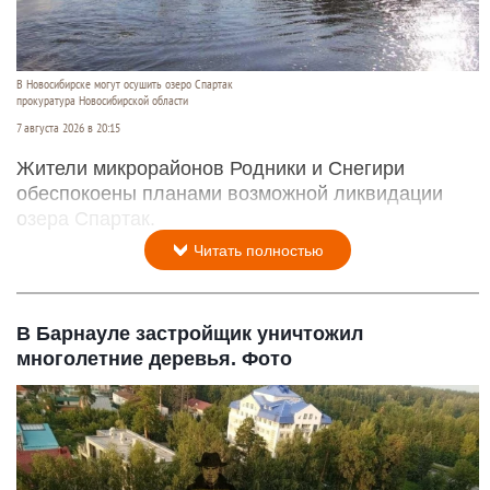
В Новосибирске могут осушить озеро Спартак
прокуратура Новосибирской области
7 августа 2026 в 20:15
Жители микрорайонов Родники и Снегири
обеспокоены планами возможной ликвидации
озера Спартак.
Читать полностью
В Барнауле застройщик уничтожил
многолетние деревья. Фото