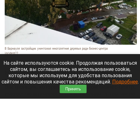
В Барнауле застройщик уничтожил многолетние деревья ради бизнес-центра
incident22
7 августа 2026 в 19:35
На сайте используются cookie. Продолжая пользоваться
сайтом, вы соглашаетесь на использование cookie,
Жители Барнаула возмущены вырубкой
которые мы используем для удобства пользования
деревьев на Змеиногорском тракте, 104 п/5.
сайтом и повышения качества рекомендаций.
Подробнее
.
Застройщик, который строит рядом бизнес-центр,
Принять
спилил практически все насаждения, в том числе
многолетние березы и сосны.
Читать полностью
При пожаре в Алтайском крае погибла