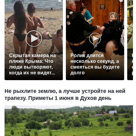
i
i
Скрытая камера на
Ролик длится
К
пляже Крыма: Что
несколько секунд, а
о
люди вытворяют,
смеяться вы будете
о
когда их не видят...
долго
р
Не рыхлите землю, а лучше устройте на ней
трапезу. Приметы 1 июня в Духов день