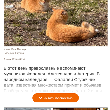
Кошки. Коты. Питомцы.
Екатерина Карзова
2 июня 2026 в 06:35
В этот день православные вспоминают
мучеников Фалалея, Александра и Астерия. В
народном календаре — Фалалей Огуречник —
дата, известная множеством примет и обычаев.
Разберемся, что можно и нельзя делать 2 июня.
Читать полностью