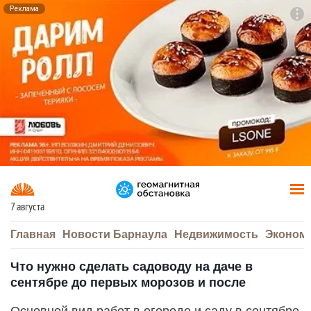
Реклама
To
F7
7 августа
Главная
Новости Барнаула
Недвижимость
Эконом
Что нужно сделать садоводу на даче в
сентябре до первых морозов и после
Основной вид работ в огороде и саду в сентябре