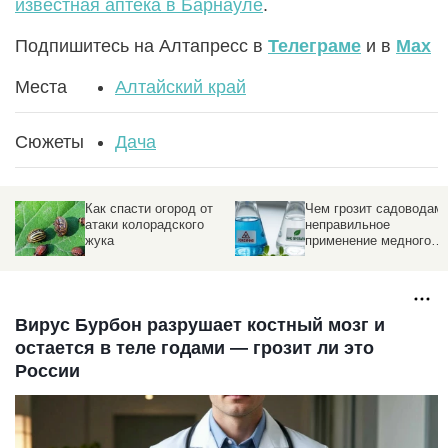
известная аптека в Барнауле
.
Подпишитесь на Алтапресс в
Телеграме
и в
Max
Места
Алтайский край
Сюжеты
Дача
Как спасти огород от
Чем грозит садоводам
атаки колорадского
неправильное
жука
применение медного
купороса
Вирус Бурбон разрушает костный мозг и
остается в теле годами — грозит ли это
России