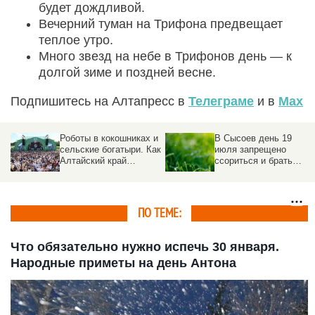
будет дождливой.
Вечерний туман на Трифона предвещает
теплое утро.
Много звезд на небе в Трифонов день — к
долгой зиме и поздней весне.
Подпишитесь на Алтапресс в
Телеграме
и в
Max
Роботы в кокошниках и
В Сысоев день 19
сельские богатыри. Как
июля запрещено
Алтайский край
ссориться и брать
отметил
деньги в долг
«Всероссийский день
поля – 2026»
ПО ТЕМЕ:
Что обязательно нужно испечь 30 января.
Народные приметы на день Антона