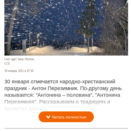
Снег идет. Зима. Метель.
СС0
30 января 2021 в 07:30
30 января отмечается народно-христианский
праздник - Антон Перезимник. По-другому день
называется: "Антонина – половина", "Антонина
Перезимняя". Рассказываем о традициях и
приметах даты.
Читать полностью