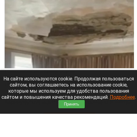
В барнаульской многоэтажке обвалилась штукатурка.
Скриншот видео
На сайте используются cookie. Продолжая пользоваться
сайтом, вы соглашаетесь на использование cookie,
8 августа 2026 в 18:35
которые мы используем для удобства пользования
Штукатурка обвалилась с потолка в
сайтом и повышения качества рекомендаций.
Подробнее
.
барнаульской квартире, расположенной в центре
Принять
города.
Читать полностью