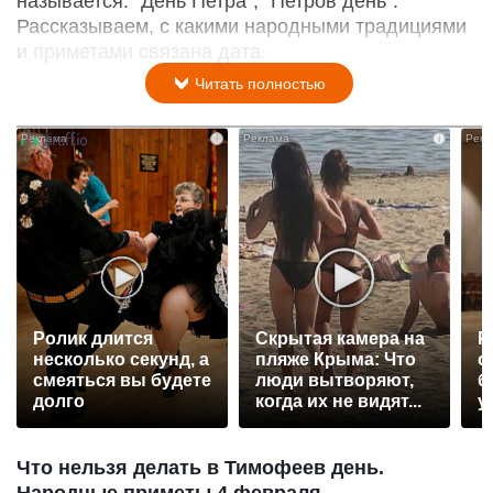
называется: "День Петра", "Петров день".
Рассказываем, с какими народными традициями
и приметами связана дата.
Читать полностью
i
i
Ролик длится
Скрытая камера на
Р
несколько секунд, а
пляже Крыма: Что
с
смеяться вы будете
люди вытворяют,
б
долго
когда их не видят...
у
Что нельзя делать в Тимофеев день.