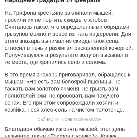
Народные традиции 14 февраля
На Трифона крестьяне заклинали мышей,
просили их не портить скирды с хлебом.
Считалось также, что определенными обрядами
грызунов можно и вовсе изгнать из деревни. Для
этого знахарь вынимал из скирды клок сена,
относил в печь и разжигал раскаленной кочергой.
Получившуюся в результате золу он высыпал в
те места, где хранились сено и солома.
В это время знахарь приговаривал, обращаясь к
мышам: «Не есть вам белоярой пшеницы, не
таскать вам золотого ячменя, не грызть вам
полнотелой ржи, не пробовать вам пахучего
сена». Его при этом сопровождали хозяин и
хозяйка, неся хлеб-соль на чистом полотенце.
Благодаря обычаю изгонять мышей, этот день
называли также «Трифон с кошкой». Кошек,