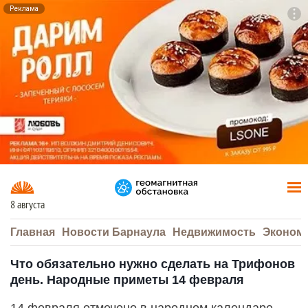
Реклама
To
F7
8 августа
Главная
Новости Барнаула
Недвижимость
Эконом
Что обязательно нужно сделать на Трифонов
день. Народные приметы 14 февраля
14 февраля отмечено в народном календаре