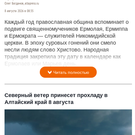
Олег Богданов, altapress.ru
8 августа 2026 в 08:35
Каждый год православная община вспоминает о
подвиге священномучеников Ермолая, Ермиппа
и Ермократа — служителей Никомидийской
церкви. В эпоху суровых гонений они смело
несли людям слово Христово. Народная
традиция закрепила эту дату в календаре как
Ермолаев или Марьев день.
Читать полностью
Северный ветер принесет прохладу в
Алтайский край 8 августа