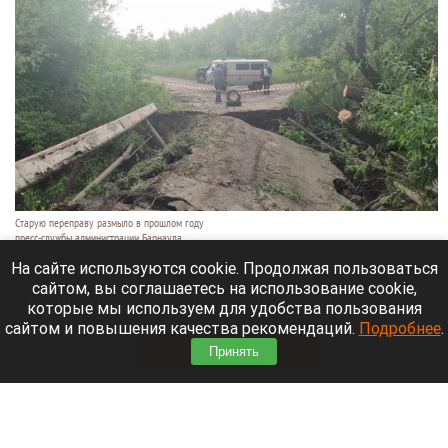
Старую переправу размыло в прошлом году
пресс-службы администрации Барнаула
7 августа 2026 в 22:55
На сайте используются cookie. Продолжая пользоваться
сайтом, вы соглашаетесь на использование cookie,
В Барнауле объявили тендер на строительство
которые мы используем для удобства пользования
капитального моста через реку Пивоварку.
сайтом и повышения качества рекомендаций.
Подробнее
.
Читать полностью
Принять
В барнаульском зоопарке могут появиться