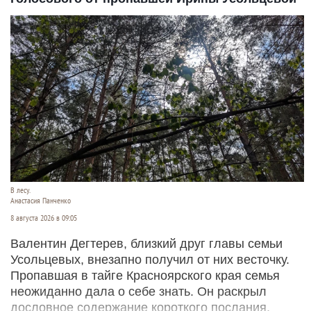
В лесу.
Анастасия Панченко
8 августа 2026 в 09:05
Валентин Дегтерев, близкий друг главы семьи
Усольцевых, внезапно получил от них весточку.
Пропавшая в тайге Красноярского края семья
неожиданно дала о себе знать. Он раскрыл
дословное содержание короткого послания,