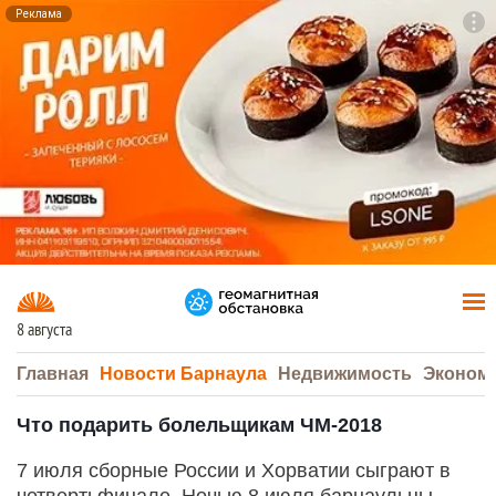
Реклама
To
F7
8 августа
Главная
Новости Барнаула
Недвижимость
Эконом
Что подарить болельщикам ЧМ-2018
7 июля сборные России и Хорватии сыграют в
четвертьфинале. Ночью 8 июля барнаульцы