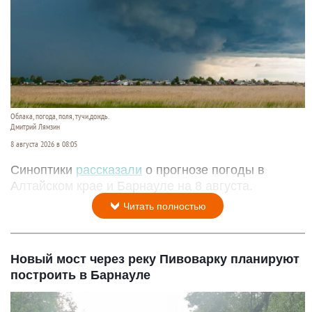
Облака, погода, поля, тучи,дождь.
Дмитрий Лямзин
8 августа 2026 в 08:05
Синоптики
рассказали
о прогнозе погоды в
Алтайском крае и Барнауле на 8 августа.
Читать полностью
Новый мост через реку Пивоварку планируют
построить в Барнауле