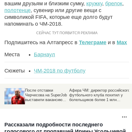
вашим друзьям и близким сумку,
кружку
,
брелок
,
полотенце
, сувенир или другие вещи с
символикой FIFA, которые еще долго будут
напоминать о ЧМ-2018.
Подпишитесь на Алтапресс в
Телеграме
и в
Max
Места
Барнаул
Сюжеты
ЧМ-2018 по футболу
После отставки
Афера ЧМ: директор российского
Черчесова на SuperJob
футбольного клуба похитил у
выставили вакансию
болельщиков более 1 млн
главного тренера
долларов
сборной России
Рассказали подробности последнего
голосового от пропавшей Ирины Усольцевой