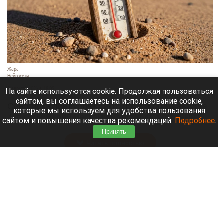
Жара
Нейросети
8 августа 2026 в 18:05
На сайте используются cookie. Продолжая пользоваться
сайтом, вы соглашаетесь на использование cookie,
Синоптики предупреждают, что с 9 по 13 августа
которые мы используем для удобства пользования
Алтайский край местами накроет аномальный
сайтом и повышения качества рекомендаций.
Подробнее
.
зной.
Принять
Читать полностью
Штукатурка с потолка едва не рухнула на
жительницу барнаульской многоэтажки.
Жалобы на УК