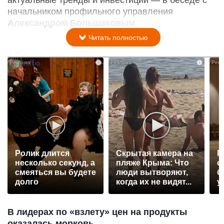
начальником профильного управления
Александром Большаковым
.
Читать полностью
i
i
Ролик длится
Скрытая камера на
Р
несколько секунд, а
пляже Крыма: Что
с
смеяться вы будете
люди вытворяют,
б
долго
когда их не видят...
у
В лидерах по «взлету» цен на продукты
оказалась морковь