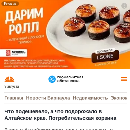
Реклама
To
F7
9 августа
Главная
Новости Барнаула
Недвижимость
Эконом
Что подешевело, а что подорожало в
Алтайском крае. Потребительская корзина
В мае в Алтайском крае цены на продукты в