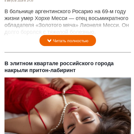
8 августа 2026 в 19:35
В больнице аргентинского Росарио на 69-м году
жизни умер Хорхе Месси — отец восьмикратного
обладателя «Золотого мяча» Лионеля Месси. Он
долго боролся с тяжелой болезнью.
Читать полностью
В элитном квартале российского города
накрыли притон-лабиринт