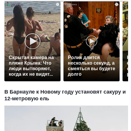
i
i
Скрытая камера на
Ролик длится
К
пляже Крыма: Что
несколько секунд, а
о
люди вытворяют,
смеяться вы будете
о
когда их не видят...
долго
р
В Барнауле к Новому году установят сакуру и
12-метровую ель