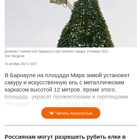
Демонтаж "главной елки" Барнаула и снос снежного городка. 14 января 2012г.
Олег Богданов
26 октября 2017 в 18:07
В Барнауле на площади Мира зимой установят
сакуру и искусственную ель с металлическим
каркасом высотой 12 метров. Кроме этого,
площадь украсят прожекторами и гирляндами
"бахрома",
пишет
"Алтайская правда".
Читать полностью
Россиянам могут разрешить рубить елки в