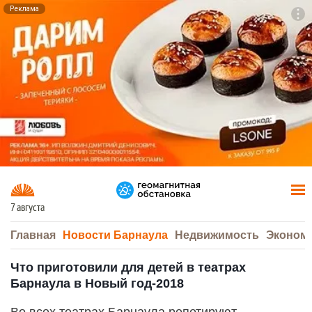
Реклама
To
F7
7 августа
Главная
Новости Барнаула
Недвижимость
Эконом
Что приготовили для детей в театрах
Барнаула в Новый год-2018
Во всех театрах Барнаула репетируют