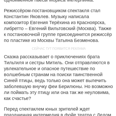
одноименной пьесы Мориса Метерлинка.
Режиссёром-постановщиком спектакля стал
Константин Яковлев. Музыку написала
композитор Евгения Терёхина из Красноярска,
либретто – Евгений Вильтовский (Москва). Также
к постановочной группе присоединится режиссёр
по пластике из Москвы Татьяна Безменова.
Сказка рассказывает о приключениях брата
Тильтиля и сестры Митиль. Они отправляются в
увлекательное и опасное путешествие по
волшебным странам на поиски таинственной
Синей птицы, ведь только она может вылечить
заболевшую внучку феи Берилюны. Но возможно
ли поймать эту птицу или она так же неуловима,
как счастье?
Перед спектаклем юных зрителей ждет
праздничная интермедия в фойе театра с Дедом