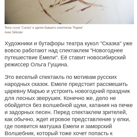
Театр кукол "Сказка" в здании бывшего кинотеатра "Родина".
Анна Зайкова
Художники и бутафоры театра кукол "Сказка" уже
вовсю работают над спектаклем "Новогоднее
путешествие Емели". Её ставит новосибирский
режиссер Ольга Гущина.
Это веселый спектакль по мотивам русских
народных сказок. Емеле предстоит рассмешить
царевну Марью и устроить новогодний праздник
для лесных зверушек. Конечно же, дело не
обойдется без волшебной щуки, катания на печке
и задорных песен. Перед спектаклем зрителей,
как обычно, ждет игровое представление у елки,
где появится матушка Емели и заморский
Волшебник, который тоже хочет попасть к