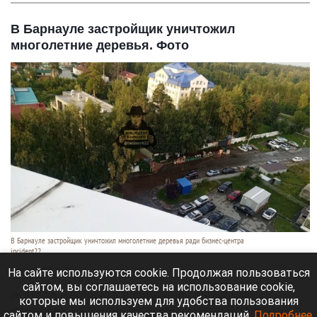
В Барнауле застройщик уничтожил
многолетние деревья. Фото
В Барнауле застройщик уничтожил многолетние деревья ради бизнес-центра
incident22
7 августа 2026 в 19:35
На сайте используются cookie. Продолжая пользоваться
сайтом, вы соглашаетесь на использование cookie,
Жители Барнаула возмущены вырубкой
которые мы используем для удобства пользования
деревьев на Змеиногорском тракте, 104 п/5.
сайтом и повышения качества рекомендаций.
Подробнее
.