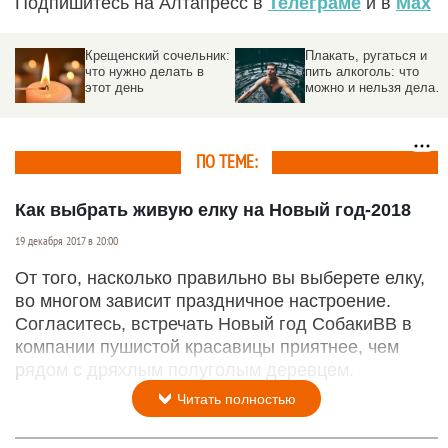
Подпишитесь на Алтапресс в
Телеграме
и в
Max
к:
Плакать, ругаться и
Психологи рассказали,
пить алкоголь: что
как лучше всего
можно и нельзя делать
распрощаться с
на Крещение Господне
новогодней елкой
ПО ТЕМЕ:
Как выбрать живую елку на Новый год-2018
19 декабря 2017 в 20:00
От того, насколько правильно вы выберете елку,
во многом зависит праздничное настроение.
Согласитесь, встречать Новый год СобакиВВ в
компании пушистой красавицы приятнее, чем
рядом с дряхлым полуголым деревцем.
Читать полностью