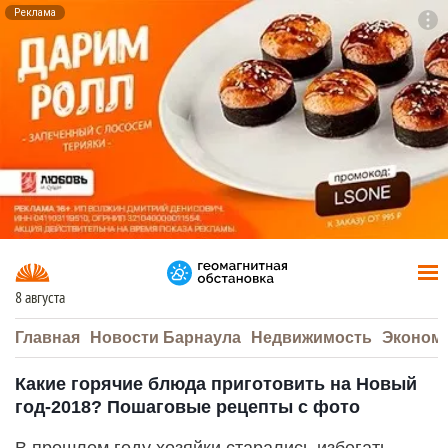
Реклама
To
F7
8 августа
Главная
Новости Барнаула
Недвижимость
Эконом
Какие горячие блюда приготовить на Новый
год-2018? Пошаговые рецепты с фото
В прошлом году хозяйки старались избегать