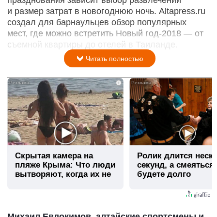
празднования зависит выбор развлечений
и размер затрат в новогоднюю ночь. Altapress.ru
создал для барнаульцев обзор популярных
мест, где можно встретить Новый год-2018 — от
съемной квартиры до отелей в Таиланде.
Читать полностью
i
Скрытая камера на
Ролик длится неск
пляже Крыма: Что люди
секунд, а смеяться
вытворяют, когда их не
будете долго
видят...
Михаил Евдокимов, алтайские спортсмены и