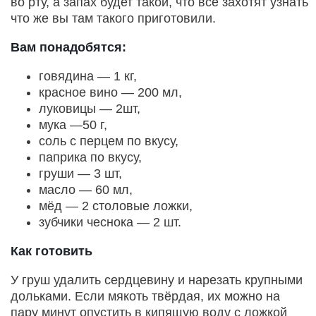
во рту, а запах будет такой, что все захотят узнать
что же вы там такого приготовили.
Вам понадобятся:
говядина — 1 кг,
красное вино — 200 мл,
луковицы — 2шт,
мука —50 г,
соль с перцем по вкусу,
паприка по вкусу,
груши — 3 шт,
масло — 60 мл,
мёд — 2 столовые ложки,
зубчики чеснока — 2 шт.
Как готовить
У груш удалить сердцевину и нарезать крупными
дольками. Если мякоть твёрдая, их можно на
пару минут опустить в кипящую воду с ложкой