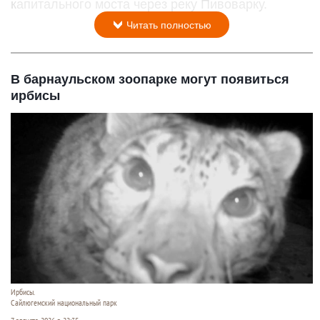
капитального моста через реку Пивоварку.
Читать полностью
В барнаульском зоопарке могут появиться
ирбисы
Ирбисы.
Сайлюгемский национальный парк