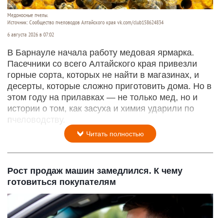
Медоносные пчелы.
Источник: Сообщество пчеловодов Алтайского края vk.com/club158624834
6 августа 2026 в 07:02
В Барнауле начала работу медовая ярмарка.
Пасечники со всего Алтайского края привезли
горные сорта, которых не найти в магазинах, и
десерты, которые сложно приготовить дома. Но в
этом году на прилавках — не только мед, но и
истории о том, как засуха и химия ударили по
пчеловодству.
Читать полностью
Рост продаж машин замедлился. К чему
готовиться покупателям