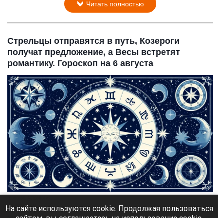
Читать полностью
Стрельцы отправятся в путь, Козероги
получат предложение, а Весы встретят
романтику. Гороскоп на 6 августа
Гороскоп. Астрология.
shedevrum.ai
На сайте используются cookie. Продолжая пользоваться
6 августа 2026 в 06:18