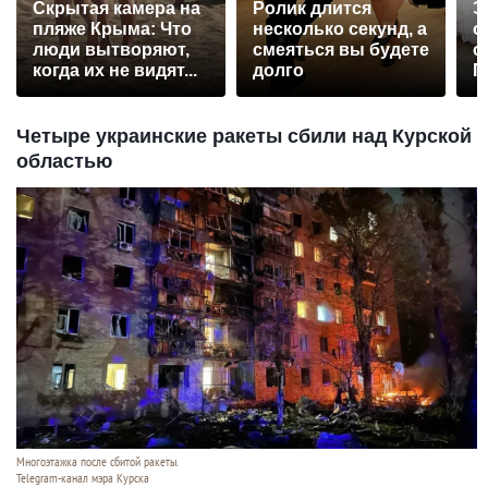
Скрытая камера на
Ролик длится
Э
пляже Крыма: Что
несколько секунд, а
о
люди вытворяют,
смеяться вы будете
с
когда их не видят...
долго
П
р
Четыре украинские ракеты сбили над Курской
областью
Многоэтажка после сбитой ракеты.
Telegram-канал мэра Курска