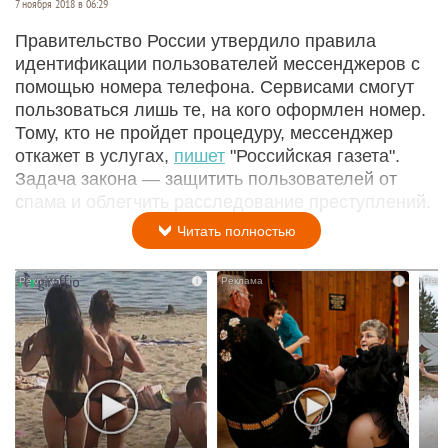
7 ноября 2018 в 06:29
Правительство России утвердило правила
идентификации пользователей мессенджеров с
помощью номера телефона. Сервисами смогут
пользоваться лишь те, на кого оформлен номер.
Тому, кто не пройдет процедуру, мессенджер
откажет в услугах,
пишет
"Российская газета".
Задача закона — защитить пользователей от
спама и облегчить расследование преступлений.
Читать полностью
i
i