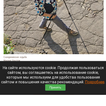
Скандинавская ходьба.
Михаил Хаустов
5 августа 2026 в 16:50
На сайте используются cookie. Продолжая пользоваться
сайтом, вы соглашаетесь на использование cookie,
Пешие прогулки повышают выносливость,
которые мы используем для удобства пользования
укрепляют иммунную систему и мышцы, снижают
сайтом и повышения качества рекомендаций.
Подробнее
.
риск развития диабета второго типа и улучшают
Принять
сон.
Читать полностью