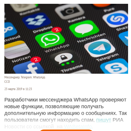
Мессенджер. Telegram. WhatsApp.
ССО
23 марта 2019 в 11:23
Разработчики мессенджера WhatsApp проверяют
новые функции, позволяющие получать
дополнительную информацию о сообщениях. Так
пользователи смогут находить спам,
пишут
РИА
Новости со ссылкой на
WABetaInfo
.