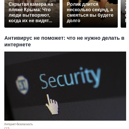
Скрытая камера на
Ролик длится
Э
пляже Крыма: Что
несколько секунд, а
о
люди вытворяют,
смеяться вы будете
с
когда их не видят...
долго
П
р
Антивирус не поможет: что не нужно делать в
интернете
Интернет-безопасность
СС0