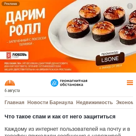
Реклама
To
F7
6 августа
Главная
Новости Барнаула
Недвижимость
Эконом
Что такое спам и как от него защититься
Каждому из интернет пользователей на почту и в
телефон приходили сообщения с навязчивой