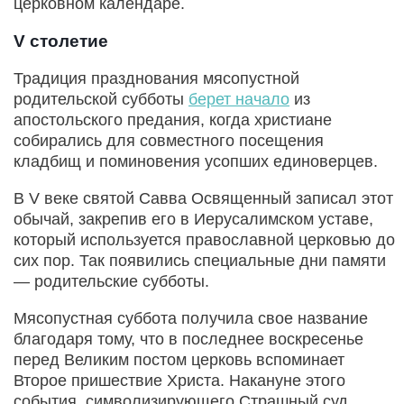
церковном календаре.
V столетие
Традиция празднования мясопустной
родительской субботы
берет начало
из
апостольского предания, когда христиане
собирались для совместного посещения
кладбищ и поминовения усопших единоверцев.
В V веке святой Савва Освященный записал этот
обычай, закрепив его в Иерусалимском уставе,
который используется православной церковью до
сих пор. Так появились специальные дни памяти
— родительские субботы.
Мясопустная суббота получила свое название
благодаря тому, что в последнее воскресенье
перед Великим постом церковь вспоминает
Второе пришествие Христа. Накануне этого
события, символизирующего Страшный суд,