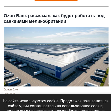
Ozon Банк рассказал, как будет работать под
санкциями Великобритании
Склады. Озон.
Нейросети
6 августа 2026 в 22:00
На сайте используются cookie. Продолжая пользоваться
сайтом, вы соглашаетесь на использование cookie,
Банк работает в стандартном режиме, и
которые мы используем для удобства пользования