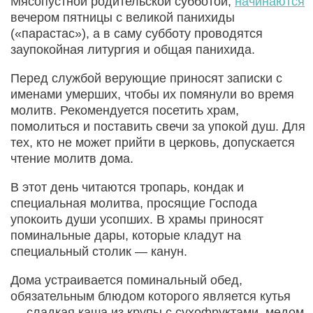
Мясопустной родительской субботой,
начинаются
вечером пятницы с великой панихиды
(«парастас»), а в саму субботу проводятся
заупокойная литургия и общая панихида.
Перед службой верующие приносят записки с
именами умерших, чтобы их помянули во время
молитв. Рекомендуется посетить храм,
помолиться и поставить свечи за упокой душ. Для
тех, кто не может прийти в церковь, допускается
чтение молитв дома.
В этот день читаются тропарь, кондак и
специальная молитва, просящие Господа
упокоить души усопших. В храмы приносят
поминальные дары, которые кладут на
специальный столик — канун.
Дома устраивается поминальный обед,
обязательным блюдом которого является кутья
— сладкая каша из крупы с сухофруктами, медом