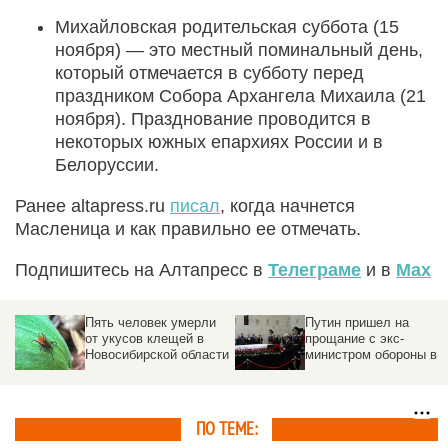
Михайловская родительская суббота (15
ноября) — это местный поминальный день,
который отмечается в субботу перед
праздником Собора Архангела Михаила (21
ноября). Празднование проводится в
некоторых южных епархиях России и в
Белоруссии.
Ранее altapress.ru
писал
, когда начнется
Масленица и как правильно ее отмечать.
Подпишитесь на Алтапресс в
Телеграме
и в
Max
Пять человек умерли
Путин пришел на
от укусов клещей в
прощание с экс-
Новосибирской области
министром обороны в
больницу. Фото и виде
ПО ТЕМЕ: