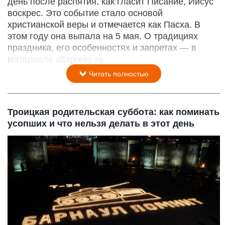
день после распятия, как гласит Писание, Иисус
воскрес. Это событие стало основой
христианской веры и отмечается как Пасха. В
этом году она выпала на 5 мая. О традициях
праздника, его особенностях и запретах — в
материале altapress.ru.
Читать полностью
Троицкая родительская суббота: как поминать
усопших и что нельзя делать в этот день