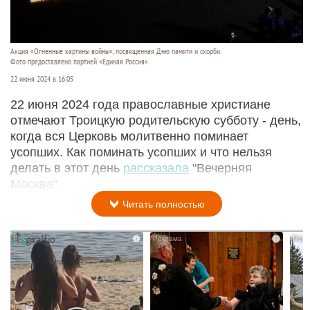
Акция «Огненные картины войны», посвященная Дню памяти и скорби.
Фото предоставлено партией «Единая Россия».
22 июня 2024 в 16:05
22 июня 2024 года православные христиане
отмечают Троицкую родительскую субботу - день,
когда вся Церковь молитвенно поминает
усопших. Как поминать усопших и что нельзя
делать в этот день
рассказала
"Вечерняя
Москва".
Читать полностью
i
i