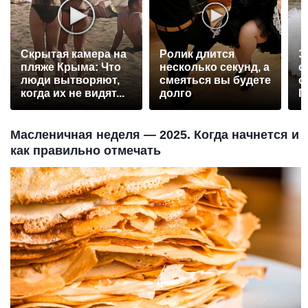
Скрытая камера на
Ролик длится
Э
пляже Крыма: Что
несколько секунд, а
о
люди вытворяют,
смеяться вы будете
с
когда их не видят...
долго
П
р
Масленичная неделя — 2025. Когда начнется и
как правильно отмечать