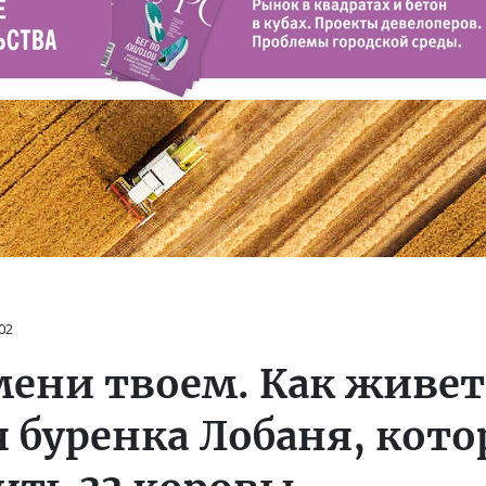
02
мени твоем. Как живет
 буренка Лобаня, кото