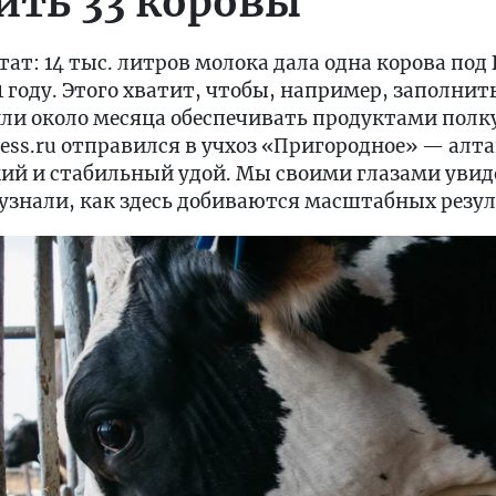
ить 33 коровы
т: 14 тыс. литров молока дала одна корова под 
1 году. Этого хватит, чтобы, например, заполни
или около месяца обеспечивать продуктами полк
ress.ru отправился в учхоз «Пригородное» — алт
кий и стабильный удой. Мы своими глазами увид
узнали, как здесь добиваются масштабных резул