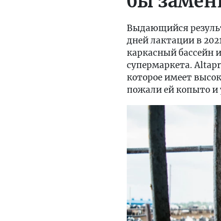
бы замен
Выдающийся результа
дней лактации в 202
каркасный бассейн 
супермаркета. Altap
которое имеет высо
пожали ей копыто и 