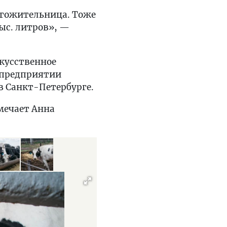
олгожительница. Тоже
ыс. литров», —
скусственное
мпредприятии
в Санкт-Петербурге.
мечает Анна