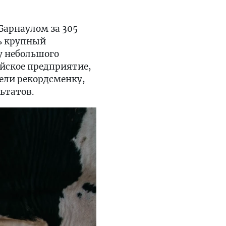
Барнаулом за 305
ть крупный
у небольшого
айское предприятие,
ели рекордсменку,
ьтатов.