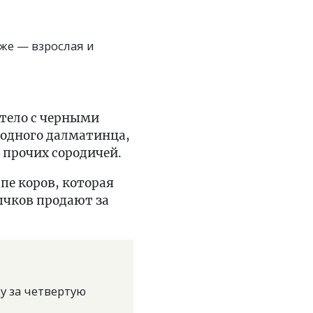
же — взрослая и
 тело с черными
одного далматинца,
 прочих сородичей.
пе коров, которая
ычков продают за
у за четвертую