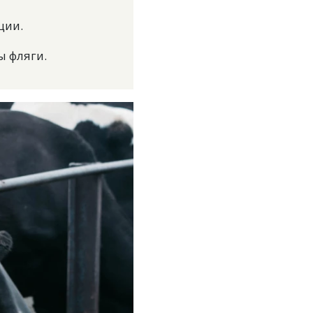
ции.
ы фляги.