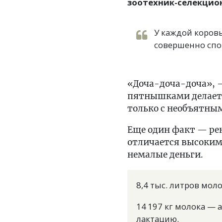
зоотехник-селекцион
У каждой коровы
совершенно спо
«Доча-доча-доча», —
пятнышками делает 
только с необъятным
Еще один факт — ре
отличается высоким
немалые деньги.
8,4 тыс. литров моло
14 197 кг молока — 
лактацию.