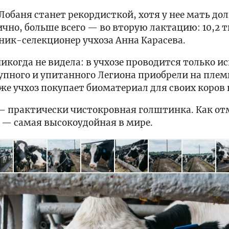
 Лобаня станет рекордисткой, хотя у нее мать д
чно, больше всего — во вторую лактацию: 10,2 т
ник-селекционер учхоза Анна Карасева.
никогда не видела: в учхозе проводится только и
рупного и упитанного Легиона приобрели на пле
же учхоз покупает биоматериал для своих коров 
— практически чистокровная голштинка. Как от
а — самая высокоудойная в мире.