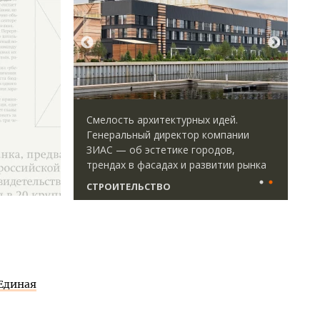
ктурных идей.
Архитектурный код начинается с
ектор компании
земли. Мощение крупноформатными
ике городов,
плитами становится новым
х и развитии рынка
стандартом благоустройства
СТРОИТЕЛЬСТВО
Единая