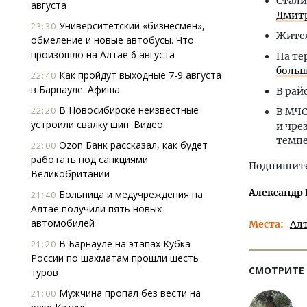
Стали
августа
Дмитр
Университетский «бизнесмен»,
23:30
Жител
обмеление и новые автобусы. Что
произошло на Алтае 6 августа
На те
больш
Как пройдут выходные 7-9 августа
22:40
в Барнауле. Афиша
В рай
В Новосибирске неизвестные
22:20
В МЧС
устроили свалку шин. Видео
и чре
темпе
Ozon Банк рассказал, как будет
22:00
работать под санкциями
Подпишитес
Великобритании
Александр
Больница и медучреждения на
21:40
Алтае получили пять новых
автомобилей
Места
Ал
В Барнауле на этапах Кубка
21:20
России по шахматам прошли шесть
СМОТРИТЕ
туров
Мужчина пропал без вести на
21:00