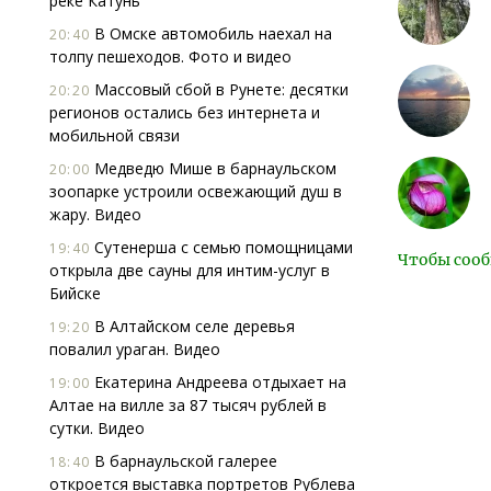
реке Катунь
В Омске автомобиль наехал на
20:40
толпу пешеходов. Фото и видео
Массовый сбой в Рунете: десятки
20:20
регионов остались без интернета и
мобильной связи
Медведю Мише в барнаульском
20:00
зоопарке устроили освежающий душ в
жару. Видео
Сутенерша с семью помощницами
19:40
Чтобы сооб
открыла две сауны для интим-услуг в
Бийске
В Алтайском селе деревья
19:20
повалил ураган. Видео
Екатерина Андреева отдыхает на
19:00
Алтае на вилле за 87 тысяч рублей в
сутки. Видео
В барнаульской галерее
18:40
откроется выставка портретов Рублева