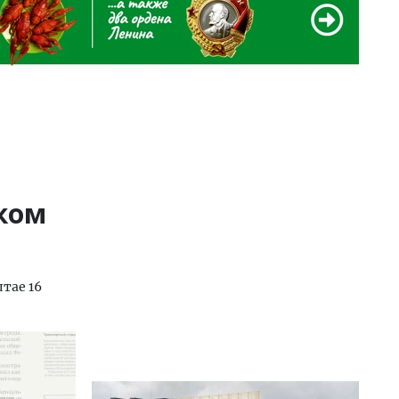
ком
тае 16