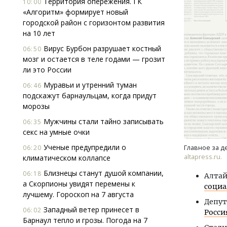
Территория опережения. ГК
10:00
«Алгоритм» формирует новый
городской район с горизонтом развития
на 10 лет
Вирус Бурбон разрушает костный
06:50
мозг и остается в теле годами — грозит
ли это России
Муравьи и утренний туман
Смелость архитектурных идей.
06:46
подскажут барнаульцам, когда придут
Генеральный директор компании
морозы
ЗИАС — об эстетике городов,
трендах в фасадах и развитии рынка
Мужчины стали тайно записывать
06:35
секс на умные очки
СТРОИТЕЛЬСТВО
Ученые предупредили о
06:20
Главное за д
altapress.ru.
климатическом коллапсе
Близнецы станут душой компании,
06:18
Алтай
а Скорпионы увидят перемены к
социа
лучшему. Гороскоп на 7 августа
Депут
Западный ветер принесет в
06:02
Росси
Барнаул тепло и грозы. Погода на 7