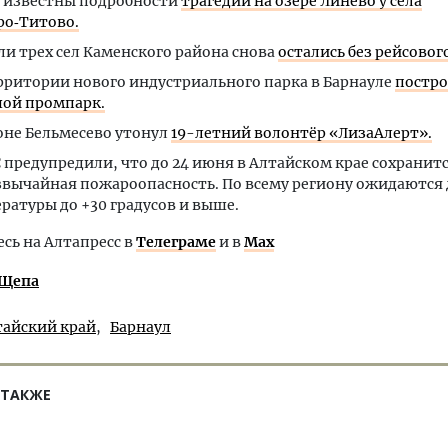
 известны подробности
трагедии на озере Линёво у села
о‑Титово.
и трех сел Каменского района снова
остались без рейсового
рритории нового индустриального парка в Барнауле
постр
ой промпарк.
оне Бельмесево утонул
19-летний волонтёр «ЛизаАлерт».
 предупредили, что до 24 июня в Алтайском крае сохранит
звычайная пожароопасность. По всему региону ожидаются
ратуры до +30 градусов и выше.
ь на Алтапресс в
Телеграме
и в
Max
 Щепа
тайский край
Барнаул
 ТАКЖЕ