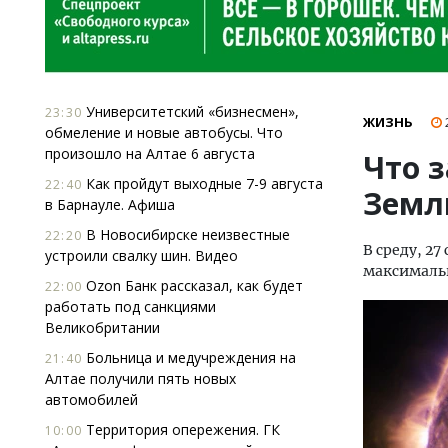
Университетский «бизнесмен»,
23:30
ЖИЗНЬ
обмеление и новые автобусы. Что
произошло на Алтае 6 августа
Что з
Как пройдут выходные 7-9 августа
22:40
Землю
в Барнауле. Афиша
В Новосибирске неизвестные
22:20
В среду, 2
устроили свалку шин. Видео
максимальн
Ozon Банк рассказал, как будет
22:00
работать под санкциями
Великобритании
Больница и медучреждения на
21:40
Алтае получили пять новых
автомобилей
Территория опережения. ГК
10:00