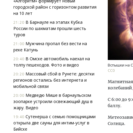
«Алгоритм» формирует новый
городской район с горизонтом развития
на 10 лет
В Барнауле на этапах Кубка
21:20
России по шахматам прошли шесть
туров
Мужчина пропал без вести на
21:00
реке Катунь
Архи
зем
В Омске автомобиль наехал на
20:40
пли
толпу пешеходов. Фото и видео
Вспышки на С
ста
СС0
Массовый сбой в Рунете: десятки
20:20
СТР
регионов остались без интернета и
Магнитная 
мобильной связи
колебаний 
Медведю Мише в барнаульском
20:00
С 6:00 до 
зоопарке устроили освежающий душ в
баллу.
жару. Видео
Сутенерша с семью помощницами
19:40
Метеозавис
открыла две сауны для интим-услуг в
Солнца.
Бийске