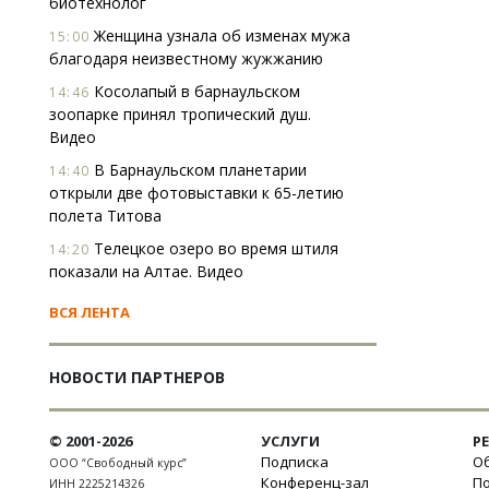
биотехнолог
Женщина узнала об изменах мужа
15:00
благодаря неизвестному жужжанию
Косолапый в барнаульском
14:46
зоопарке принял тропический душ.
Видео
В Барнаульском планетарии
14:40
открыли две фотовыставки к 65-летию
полета Титова
Телецкое озеро во время штиля
14:20
показали на Алтае. Видео
ВСЯ ЛЕНТА
НОВОСТИ ПАРТНЕРОВ
© 2001-2026
УСЛУГИ
Р
Подписка
Об
ООО “Свободный курс”
Конференц-зал
П
ИНН 2225214326