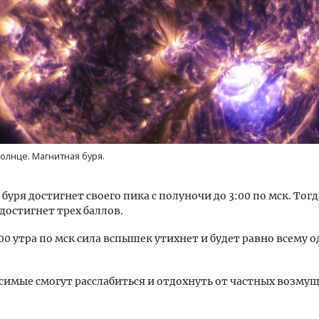
тектурный код начинается с
Смелость архитектурных 
ли. Мощение крупноформатными
Генеральный директор к
тами становится новым
ЗИАС — об эстетике горо
олнце. Магнитная буря.
ндартом благоустройства
трендах в фасадах и разв
ОИТЕЛЬСТВО
СТРОИТЕЛЬСТВО
буря достигнет своего пика с полуночи до 3:00 по мск. Тогд
достигнет трех баллов.
9:00 утра по мск сила вспышек утихнет и будет равно всему 
имые смогут расслабиться и отдохнуть от частных возму