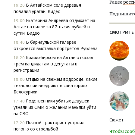
Ранее
росс
В Алтайском селе деревья
19:20
повалил ураган. Видео
Подпишитес
Екатерина Андреева отдыхает на
19:00
Алтае на вилле за 87 тысяч рублей в
СМОТРИТЕ
сутки. Видео
В барнаульской галерее
18:40
откроется выставка портретов Рублева
Крайизбирком на Алтае отказал
18:20
трем кандидатам в депутаты в
регистрации
Отдых на свежем водороде. Какие
18:00
технологии внедряют в санаториях
Белокурихи
Родственники убитых девушек
17:40
узнали из СМИ о желании маньяка уйти
на СВО
Сюжет:
Пьяный тракторист устроил
17:20
погоню со стрельбой
Чтобы сооб