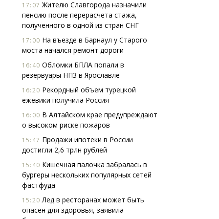
Жителю Славгорода назначили
17:07
пенсию после перерасчета стажа,
полученного в одной из стран СНГ
На въезде в Барнаул у Старого
17:00
моста начался ремонт дороги
Обломки БПЛА попали в
16:40
резервуары НПЗ в Ярославле
Рекордный объем турецкой
16:20
ежевики получила Россия
В Алтайском крае предупреждают
16:00
о высоком риске пожаров
Продажи ипотеки в России
15:47
достигли 2,6 трлн рублей
Кишечная палочка забралась в
15:40
бургеры нескольких популярных сетей
фастфуда
Лед в ресторанах может быть
15:20
опасен для здоровья, заявила