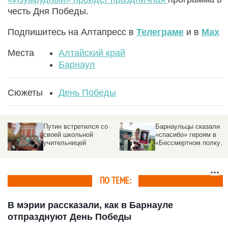
честь Дня Победы.
Подпишитесь на Алтапресс в
Телеграме
и в
Max
Места
Алтайский край
Барнаул
Сюжеты
День Победы
Путин встретился со
Барнаульцы сказали
своей школьной
«спасибо» героям в
учительницей
«Бессмертном полку».
Трогательный
фоторепортаж
altapress.ru
ПО ТЕМЕ:
В мэрии рассказали, как в Барнауле
отпразднуют День Победы