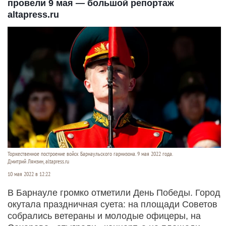
провели 9 мая — большой репортаж
altapress.ru
Торжественное построение войск Барнаульского гарнизона. 9 мая 2022 года.
Дмитрий Лямзин, altapress.ru
10 мая 2022 в 12:22
В Барнауле громко отметили День Победы. Город
окутала праздничная суета: на площади Советов
собрались ветераны и молодые офицеры, на