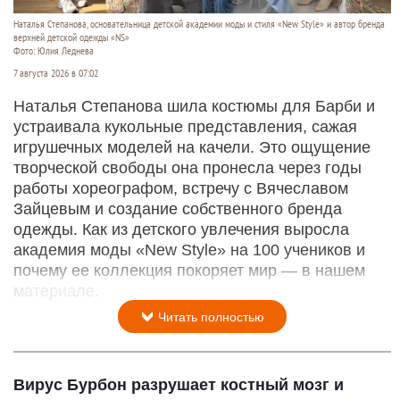
Наталья Степанова, основательница детской академии моды и стиля «New Style» и автор бренда
верхней детской одежды «NS»
Фото: Юлия Леднева
7 августа 2026 в 07:02
Наталья Степанова шила костюмы для Барби и
устраивала кукольные представления, сажая
игрушечных моделей на качели. Это ощущение
творческой свободы она пронесла через годы
работы хореографом, встречу с Вячеславом
Зайцевым и создание собственного бренда
одежды. Как из детского увлечения выросла
академия моды «New Style» на 100 учеников и
почему ее коллекция покоряет мир — в нашем
материале.
Читать полностью
Вирус Бурбон разрушает костный мозг и