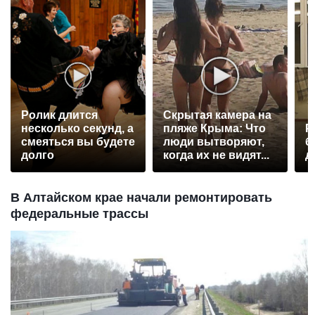
Ролик длится
Скрытая камера на
несколько секунд, а
пляже Крыма: Что
Р
смеяться вы будете
люди вытворяют,
б
долго
когда их не видят...
д
В Алтайском крае начали ремонтировать
федеральные трассы