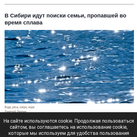
В Сибири идут поиски семьи, пропавшей во
время сплава
Вода, река, озеро, море.
Дмитрий Лямзин
9 августа 2026 в 11:05
На сайте используются cookie. Продолжая пользоваться
сайтом, вы соглашаетесь на использование cookie,
Уже несколько суток идут поиски семьи с
которые мы используем для удобства пользования