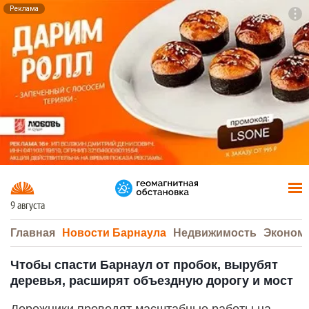
Реклама
To
F7
9 августа
Главная
Новости Барнаула
Недвижимость
Эконом
Чтобы спасти Барнаул от пробок, вырубят
деревья, расширят объездную дорогу и мост
Дорожники проводят масштабные работы на