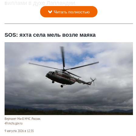
виллами в духе Лапландии.
Читать полностью
SOS: яхта села мель возле маяка
Вертолет Ми-8 МЧС России.
49.mchs.gov.ru
9 августа 2026 в 12:35