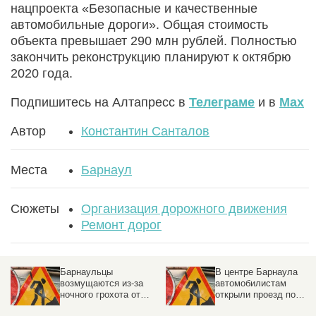
нацпроекта «Безопасные и качественные
автомобильные дороги». Общая стоимость
объекта превышает 290 млн рублей. Полностью
закончить реконструкцию планируют к октябрю
2020 года.
Подпишитесь на Алтапресс в
Телеграме
и в
Max
Автор
Константин Санталов
Места
Барнаул
Сюжеты
Организация дорожного движения
Ремонт дорог
Барнаульцы
В центре Барнаула
возмущаются из-за
автомобилистам
ть
ночного грохота от
открыли проезд по
ремонта дорог
полосе для