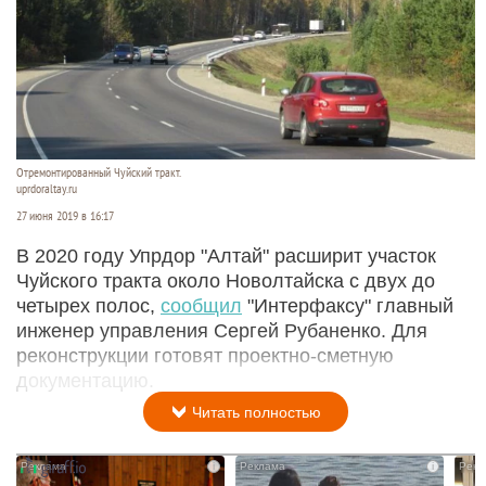
Отремонтированный Чуйский тракт.
uprdoraltay.ru
27 июня 2019 в 16:17
В 2020 году Упрдор "Алтай" расширит участок
Чуйского тракта около Новолтайска с двух до
четырех полос,
сообщил
"Интерфаксу" главный
инженер управления Сергей Рубаненко. Для
реконструкции готовят проектно-сметную
документацию.
Читать полностью
i
i