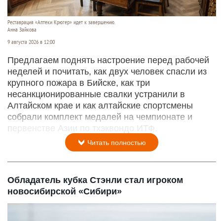
Реставрация «Аптеки Крюгер» идет к завершению.
Анна Зайкова
9 августа 2026 в 12:00
Предлагаем поднять настроение перед рабочей
неделей и почитать, как двух человек спасли из
крупного пожара в Бийске, как три
несанкционированные свалки устранили в
Алтайском крае и как алтайские спортсмены
собрали комплект медалей на чемпионате и
первенстве Азии по тхэквондо ИТФ.
Читать полностью
Обладатель кубка Стэнли стал игроком
новосибирской «Сибири»