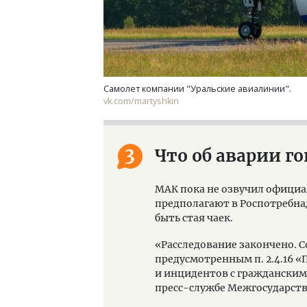
Самолет компании "Уральские авиалинии".
vk.com/martyshkin
3
Что об аварии г
МАК пока не озвучил официа
предполагают в Роспотребна
быть стая чаек.
«Расследование закончено. 
предусмотренным п. 2.4.16 
и инцидентов с граждански
пресс-службе Межгосударств