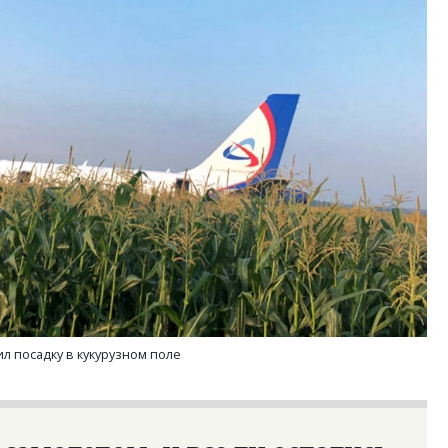
м новые берега. Гендиректор
Смелость архитектурных 
лищной инициативы» Юрий
Генеральный директор к
лов — о том, как девелоперу
ЗИАС — об эстетике горо
ваться на плаву, когда рынок
трендах в фасадах и разв
рмит
СТРОИТЕЛЬСТВО
ОИТЕЛЬСТВО
л посадку в кукурузном поле