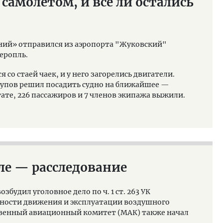
 самолетом, и все ли остались
иний» отправился из аэропорта "Жуковский"
еропль.
 со стаей чаек, и у него загорелись двигатели.
упов решил посадить судно на ближайшее —
тате, 226 пассажиров и 7 членов экипажа выжили.
оле — расследование
збудил уголовное дело по ч. 1 ст. 263 УК
ности движения и эксплуатации воздушного
твенный авиационный комитет (МАК) также начал