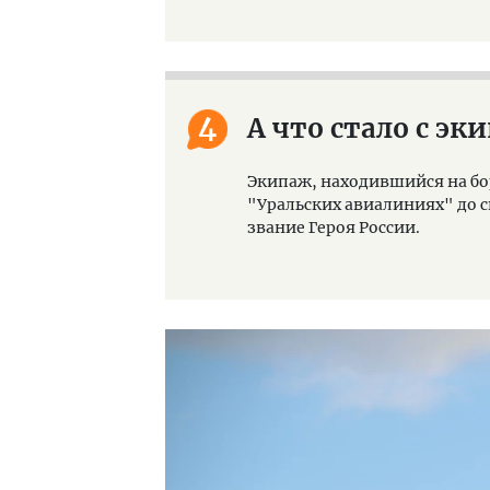
4
А что стало с э
Экипаж, находившийся на бо
"Уральских авиалиниях" до с
звание Героя России.