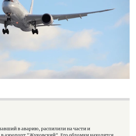
павший в аварию, распилили на части и
 в аэропорт "Жуковский". Его обломки находятся