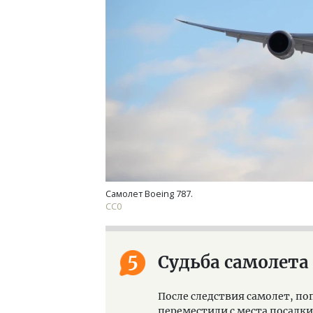
Самолет Boeing 787.
CC0
5
Судьба самолета
После следствия самолет, по
переместили с места посадки