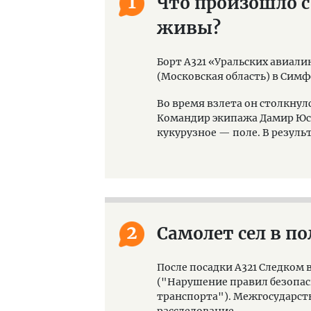
1
Что произошло с
живы?
Борт А321 «Уральских авиал
(Московская область) в Симф
Во время взлета он столкнулся
Командир экипажа Дамир Юс
кукурузное — поле. В резуль
2
Самолет сел в п
После посадки А321 Следком во
("Нарушение правил безопас
транспорта"). Межгосударс
расследование.