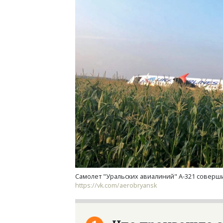
Архитектурный код начинается с
Ище
земли. Мощение крупноформатными
«Жи
плитами становится новым
Гати
стандартом благоустройства
оста
што
СТРОИТЕЛЬСТВО
СТР
Самолет "Уральских авиалиний" А-321 соверши
https://vk.com/aerobryansk