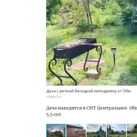
Смел
Ген
ЗИАС
трен
СТР
Дача с уютной беседкой неподалеку от Оби.
«Авито»
Дача находится в СНТ Центральное. Об
5,5 сот.