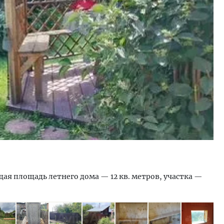
ость архитектурных идей.
Ищем новые берега. Ген
еральный директор компании
«Жилищной инициативы»
 — об эстетике городов,
Гатилов — о том, как де
дах в фасадах и развитии рынка
оставаться на плаву, ког
штормит
ОИТЕЛЬСТВО
СТРОИТЕЛЬСТВО
щая площадь летнего дома — 12 кв. метров, участка —