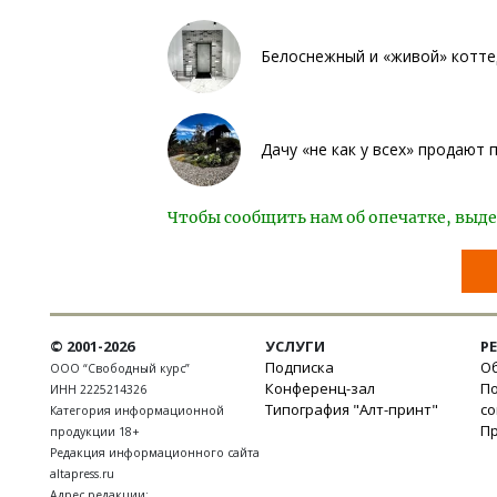
Белоснежный и «живой» котте
Дачу «не как у всех» продают
Чтобы сообщить нам об опечатке, выде
© 2001-2026
УСЛУГИ
Р
Подписка
Об
ООО “Свободный курс”
Конференц-зал
П
ИНН 2225214326
Типография "Алт-принт"
с
Категория информационной
П
продукции 18+
Редакция информационного сайта
altapress.ru
Адрес редакции: