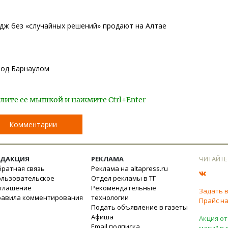
дж без «случайных решений» продают на Алтае
 под Барнаулом
лите ее мышкой и нажмите Ctrl+Enter
Комментарии
ЕДАКЦИЯ
РЕКЛАМА
ЧИТАЙТЕ
ратная связь
Реклама на altapress.ru
ользовательское
Отдел рекламы в ТГ
оглашение
Рекомендательные
Задать 
равила комментирования
технологии
Прайс на
Подать объявление в газеты
Афиша
Акция от
Email подписка
маки" в 