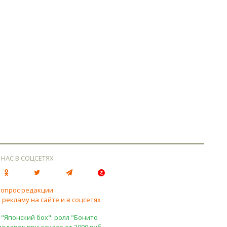
 НАС В СОЦСЕТЯХ
вопрос редакции
 рекламу на сайте и в соцсетях
 "Японский бох": ролл "Бонито
подарок при заказе от 2000 руб.