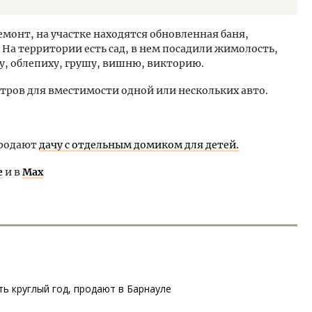
монт, на участке находятся обновленная баня,
 На территории есть сад, в нем посадили жимолость,
у, облепиху, грушу, вишню, викторию.
етров для вместимости одной или нескольких авто.
продают
дачу с отдельным домиком для детей.
е
и в
Max
ь круглый год, продают в Барнауле