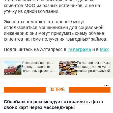
клиентов МФО из разных источников, а не на
утечку из одной компании.
Эксперты полагают, что данные могут
использоваться мошенниками для социальной
инженерии: они могут придумать схему обмана
клиентов на теме получения "выгодных" займов.
Подпишитесь на Алтапресс в
Телеграме
и в
Max
По-человечески. Какой
Деньги в чужой карман
пенсии достоин Алтай,
Какие схемы у
сказал региональный
юристов-мошенников, 
омбудсмен
как себя обезопасить
ПО ТЕМЕ:
Сбербанк не рекомендует отправлять фото
своих карт через мессенджеры