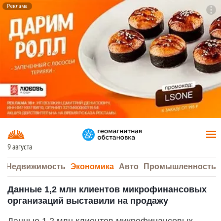
Реклама
To
F7
9 августа
а
Недвижимость
Экономика
Авто
Промышленность
Данные 1,2 млн клиентов микрофинансовых
организаций выставили на продажу
Данные 1,2 млн клиентов микрофинансовых