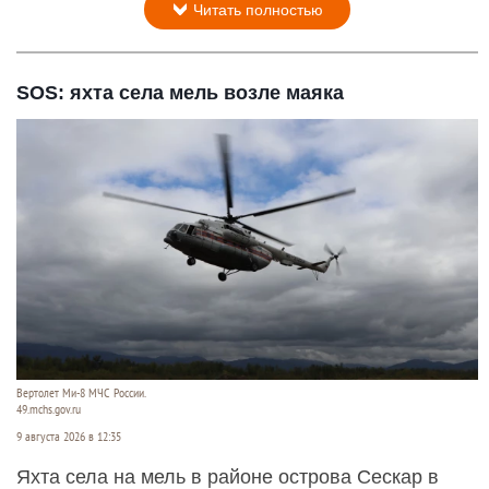
Читать полностью
SOS: яхта села мель возле маяка
Вертолет Ми-8 МЧС России.
49.mchs.gov.ru
9 августа 2026 в 12:35
Яхта села на мель в районе острова Сескар в