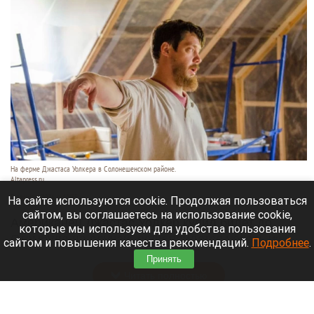
На ферме Джастаса Уолкера в Солонешенском районе.
Altapress.ru
9 августа 2026 в 10:35
На сайте используются cookie. Продолжая пользоваться
сайтом, вы соглашаетесь на использование cookie,
Американец Джастас Уолкер купил билет до
которые мы используем для удобства пользования
Стамбула на случай, если придется уехать из
сайтом и повышения качества рекомендаций.
Подробнее
.
России.
Принять
Читать полностью