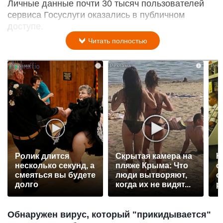
Личные данные почти 30 тысяч пользователей
сервиса Госуслуги оказались в публичном
доступе.
Читать полностью
i
i
Ролик длится
Скрытая камера на
К
несколько секунд, а
пляже Крыма: Что
о
смеяться вы будете
люди вытворяют,
о
долго
когда их не видят...
р
Обнаружен вирус, который "прикидывается"