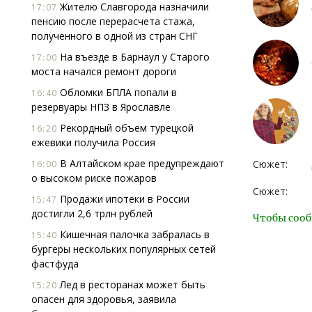
Жителю Славгорода назначили
17:07
пенсию после перерасчета стажа,
полученного в одной из стран СНГ
На въезде в Барнаул у Старого
17:00
моста начался ремонт дороги
Обломки БПЛА попали в
16:40
резервуары НПЗ в Ярославле
Рекордный объем турецкой
16:20
ежевики получила Россия
В Алтайском крае предупреждают
Сюжет:
16:00
о высоком риске пожаров
Сюжет:
Продажи ипотеки в России
15:47
достигли 2,6 трлн рублей
Чтобы сооб
Кишечная палочка забралась в
15:40
бургеры нескольких популярных сетей
фастфуда
Лед в ресторанах может быть
15:20
опасен для здоровья, заявила