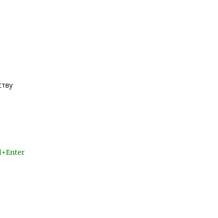
ству
l+Enter