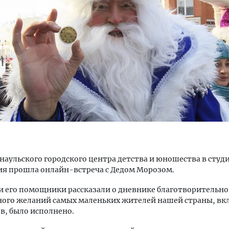
тектурный код начинается с
Смелость архитектурных 
ли. Мощение крупноформатными
Генеральный директор к
тами становится новым
ЗИАС — об эстетике горо
ндартом благоустройства
трендах в фасадах и разв
ОИТЕЛЬСТВО
СТРОИТЕЛЬСТВО
а
рнаульского городского центра детства и юношества в студ
ия прошла онлайн-встреча с Дедом Морозом.
и его помощники рассказали о дневнике благотворительно
ного желаний самых маленьких жителей нашей страны, вк
в, было исполнено.