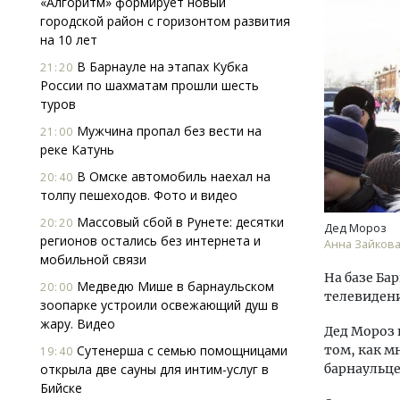
«Алгоритм» формирует новый
городской район с горизонтом развития
на 10 лет
В Барнауле на этапах Кубка
21:20
России по шахматам прошли шесть
туров
Мужчина пропал без вести на
21:00
реке Катунь
Архи
зем
В Омске автомобиль наехал на
20:40
пли
толпу пешеходов. Фото и видео
ста
Массовый сбой в Рунете: десятки
20:20
Дед Мороз
СТР
регионов остались без интернета и
Анна Зайков
мобильной связи
На базе Ба
Медведю Мише в барнаульском
20:00
телевиден
зоопарке устроили освежающий душ в
жару. Видео
Дед Мороз 
Сутенерша с семью помощницами
том, как м
19:40
открыла две сауны для интим-услуг в
барнаульце
Бийске