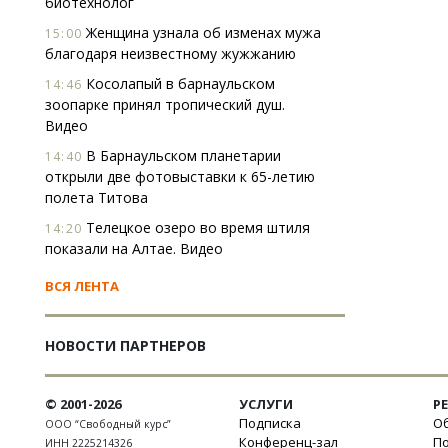
биотехнолог
Женщина узнала об изменах мужа
15:00
благодаря неизвестному жужжанию
Косолапый в барнаульском
14:46
зоопарке принял тропический душ.
Видео
В Барнаульском планетарии
14:40
открыли две фотовыставки к 65-летию
полета Титова
Телецкое озеро во время штиля
14:20
показали на Алтае. Видео
ВСЯ ЛЕНТА
НОВОСТИ ПАРТНЕРОВ
© 2001-2026
УСЛУГИ
Р
Подписка
Об
ООО “Свободный курс”
Конференц-зал
П
ИНН 2225214326