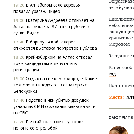
Он рассказ
В Алтайском селе деревья
19:20
детей, чьи
повалил ураган. Видео
Школьники 
Екатерина Андреева отдыхает на
19:00
небольшом 
Алтае на вилле за 87 тысяч рублей в
следующем 
сутки. Видео
хранит все
В барнаульской галерее
18:40
Морозом.
откроется выставка портретов Рублева
За лучшие 
Крайизбирком на Алтае отказал
18:20
трем кандидатам в депутаты в
Ранее сооб
регистрации
год
.
Отдых на свежем водороде. Какие
18:00
технологии внедряют в санаториях
Подпишитес
Белокурихи
Места
Ал
Родственники убитых девушек
17:40
узнали из СМИ о желании маньяка уйти
на СВО
СМОТРИТЕ
Пьяный тракторист устроил
17:20
погоню со стрельбой