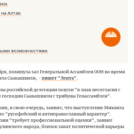
ки.
на Алтае.
тектурный код начинается с
Смелость архитектурных 
ными возможностями.
ли. Мощение крупноформатными
Генеральный директор к
тами становится новым
ЗИАС — об эстетике горо
ндартом благоустройства
трендах в фасадах и разв
ября, покинула зал Генеральной Ассамблеи ООН во время
ила Саакашвили, -
ОИТЕЛЬСТВО
пишет "Лента"
.
СТРОИТЕЛЬСТВО
ны российской делегации пошли "в знак несогласия с
 господин Саакашвили с трибуны Генассамблеи".
ин, в свою очередь, заявил, что выступление Михаила
ло "русофобский и антиправославный характер".
узии "требует профессиональной оценки", заявил
рузинского народа, близок закат политической карьеры