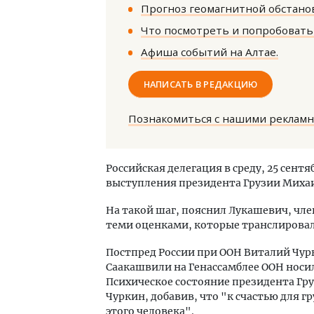
Прогноз геомагнитной обстанов
Что посмотреть и попробовать 
Афиша событий на Алтае.
НАПИСАТЬ В РЕДАКЦИЮ
Двухуровневые номера и вид на горы.
Архи
Познакомиться с нашими реклам
Каким будет новый апарт-отель
зем
«Белкур» в Белокурихе
пли
ста
Российская делегация в среду, 25 сент
ДОМА И КВАРТИРЫ
выступления президента Грузии Миха
СТР
На такой шаг, пояснил Лукашевич, чле
теми оценками, которые транслировал
Постпред России при ООН Виталий Чурк
Саакашвили на Генассамблее ООН носи
Психическое состояние президента Гр
Чуркин, добавив, что "к счастью для г
этого человека".