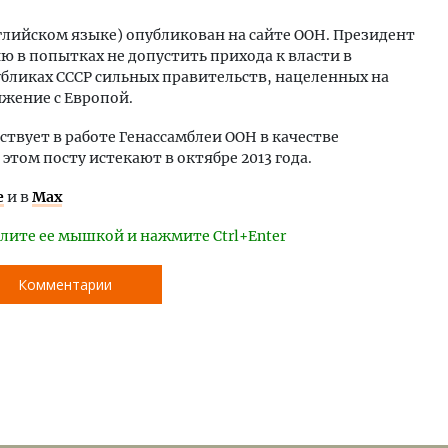
глийском языке) опубликован на сайте ООН. Президент
ию в попытках не допустить прихода к власти в
бликах СССР сильных правительств, нацеленных на
ижение с Европой.
твует в работе Генассамблеи ООН в качестве
этом посту истекают в октябре 2013 года.
е
и в
Max
лите ее мышкой и нажмите Ctrl+Enter
Комментарии