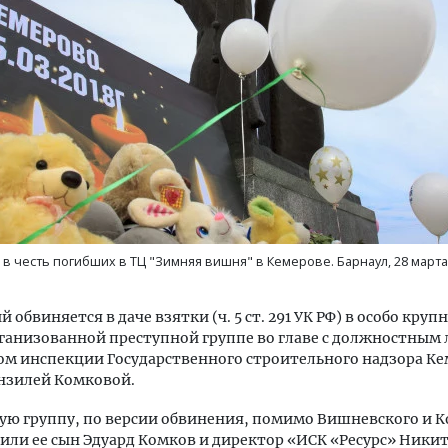
м новые берега. Гендиректор
Смелость архитектурных 
лищной инициативы» Юрий
Генеральный директор к
лов — о том, как девелоперу
ЗИАС — об эстетике горо
ваться на плаву, когда рынок
трендах в фасадах и разв
рмит
СТРОИТЕЛЬСТВО
 в честь погибших в ТЦ "Зимняя вишня" в Кемерове. Барнаул, 28 марта 
ОИТЕЛЬСТВО
обвиняется в даче взятки (ч. 5 ст. 291 УК РФ) в особо круп
ганизованной преступной группе во главе с должностным 
м инспекции Государственного строительного надзора К
нзилей Комковой.
ую группу, по версии обвинения, помимо Вишневского и 
или ее сын Эдуард Комков и директор «ИСК «Ресурс» Ники