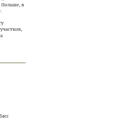
 Польше, в
.
ту
участков,
на
басс