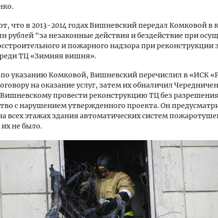
нко.
ют, что в 2013-2014 годах Вишневский передал Комковой в 
лн рублей "за незаконные действия и бездействие при осу
сстроительного и пожарного надзора при реконструкции 
ереди ТЦ «Зимняя вишня».
 по указанию Комковой, Вишневский перечислил в «ИСК «Р
говору на оказание услуг, затем их обналичил Чередничен
 Вишневскому провести реконструкцию ТЦ без разрешения
тво с нарушением утвержденного проекта. Он предусматр
на всех этажах здания автоматических систем пожаротуше
 их не было.