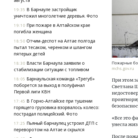
августа
В Барнауле застройщик
19:35
уничтожил многолетние деревья. Фото
При пожаре в Алтайском крае
19:10
погибла женщина
Отчим-деспот на Алтае полгода
18:50
пытал тесаком, черенком и шлангом
пятерых детей
Власти Барнаула заявили о
Пожарные бор
18:30
mchs.gov.ru
стабилизации ситуации с топливом
Барнаульская команда «Трегуб»
18:05
При этом з
поборется за выход в полуфинал
Светлана Ш
Первой лиги КВН
недостовер
проигнори
В Горно-Алтайске при тушении
17:45
безопаснос
горящего грузовика взорвалось колесо:
пострадал полицейский. Фото
«Все это ф
Пьяный барнаулец устроил ДТП с
17:25
унесла жиз
переворотом на Алтае и скрылся
После пожа