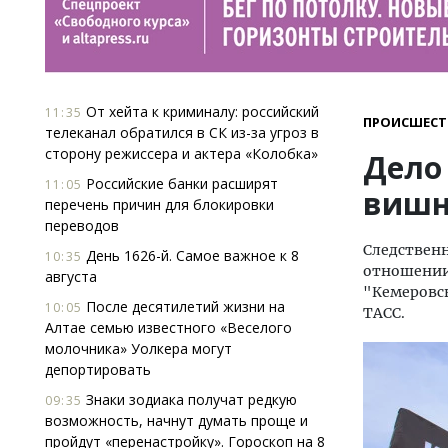
От хейта к криминалу: российский
11:35
ПРОИСШЕСТ
телеканал обратился в СК из-за угроз в
сторону режиссера и актера «Колобка»
Дело
Российские банки расширят
11:05
вишн
перечень причин для блокировки
переводов
Следственн
День 1626-й. Самое важное к 8
10:35
отношении
августа
"Кемеровс
После десятилетий жизни на
10:05
ТАСС.
Алтае семью известного «Веселого
молочника» Уолкера могут
депортировать
Знаки зодиака получат редкую
09:35
возможность, начнут думать проще и
пройдут «перенастройку». Гороскоп на 8