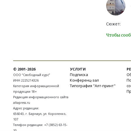
Сюжет:
Чтобы сооб
© 2001-2026
УСЛУГИ
Р
Подписка
Об
ООО “Свободный курс”
Конференц-зал
П
ИНН 2225214326
Типография "Алт-принт"
с
Категория информационной
П
продукции 18+
Редакция информационного сайта
altapress.ru
Адрес редакции:
656043
,
г. Барнаул
,
ул. Короленко,
107
Телефон редакции:
+7 (3852) 63-15-
10
,