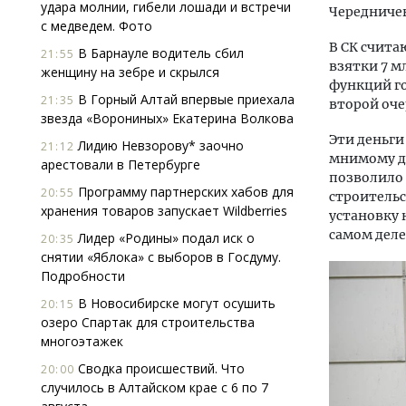
удара молнии, гибели лошади и встречи
Чередниче
с медведем. Фото
В СК счита
В Барнауле водитель сбил
21:55
взятки 7 м
женщину на зебре и скрылся
функций го
В Горный Алтай впервые приехала
21:35
второй оч
звезда «Ворониных» Екатерина Волкова
Эти деньги
Лидию Невзорову* заочно
21:12
мнимому до
арестовали в Петербурге
позволило
Программу партнерских хабов для
20:55
строительс
хранения товаров запускает Wildberries
установку 
самом деле
Лидер «Родины» подал иск о
20:35
снятии «Яблока» с выборов в Госдуму.
Подробности
В Новосибирске могут осушить
20:15
озеро Спартак для строительства
многоэтажек
Сводка происшествий. Что
20:00
случилось в Алтайском крае с 6 по 7