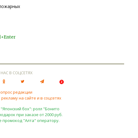
 пожарных
l+Enter
 НАС В СОЦСЕТЯХ
вопрос редакции
 рекламу на сайте и в соцсетях
 "Японский бох": ролл "Бонито
подарок при заказе от 2000 руб.
е промокод "Алта" оператору.