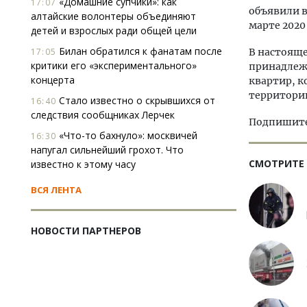
«Домашние супчики»: как
17:07
объявили в
алтайские волонтеры объединяют
марте 2020
детей и взрослых ради общей цели
Билан обратился к фанатам после
17:05
В настояще
критики его «экспериментального»
принадлеж
концерта
квартир, к
территори
Стало известно о скрывшихся от
16:40
следствия сообщниках Лерчек
Подпишитес
«Что-то бахнуло»: москвичей
16:30
напугал сильнейший грохот. Что
СМОТРИТЕ
известно к этому часу
ВСЯ ЛЕНТА
НОВОСТИ ПАРТНЕРОВ