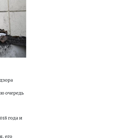
адзора
ою очередь
018 года и
, его