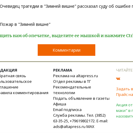
Очевидец трагедии в "Зимней вишне" рассказал суду об ошибке
Пожар в "Зимней вишне"
щить нам об опечатке, выделите ее мышкой и нажмите Ctr
Комментарии
ЕДАКЦИЯ
РЕКЛАМА
ЧИТАЙТЕ
ратная связь
Реклама на altapress.ru
ользовательское
Отдел рекламы в ТГ
оглашение
Рекомендательные
Задать 
равила комментирования
технологии
Прайс на
Подать объявление в газеты
Афиша
Акция от
Email подписка
маки" в 
Служба рекламы. Тел. (3852)
назовит
63-35-25, +79619802172. E-mail:
ads@altapress.ru
MAX