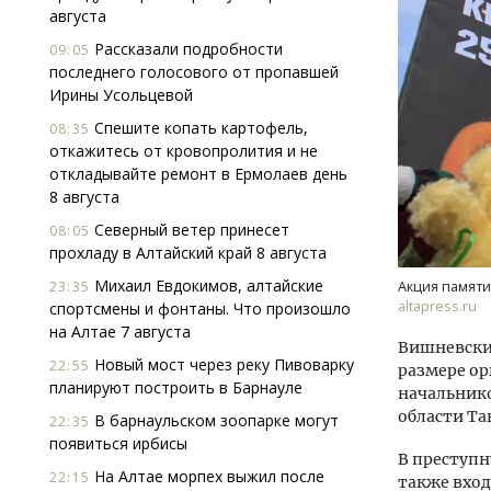
августа
Рассказали подробности
09:05
последнего голосового от пропавшей
Ирины Усольцевой
Спешите копать картофель,
08:35
откажитесь от кровопролития и не
откладывайте ремонт в Ермолаев день
Ище
8 августа
«Жи
Северный ветер принесет
Гати
08:05
прохладу в Алтайский край 8 августа
оста
што
Михаил Евдокимов, алтайские
23:35
Акция памяти
СТР
altapress.ru
спортсмены и фонтаны. Что произошло
на Алтае 7 августа
Вишневский 
Новый мост через реку Пивоварку
22:55
размере ор
планируют построить в Барнауле
начальнико
области Та
В барнаульском зоопарке могут
22:35
появиться ирбисы
В преступн
На Алтае морпех выжил после
22:15
также вход