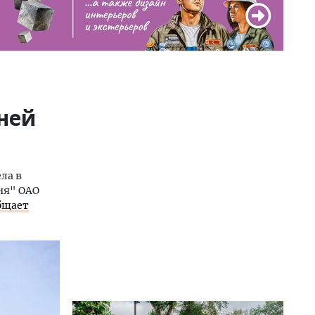
ней
ла в
ня" ОАО
бщает