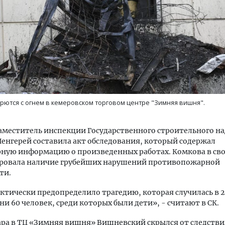
ются с огнем в кемеровском торговом центре "Зимняя вишня".
аместитель инспекции Государственного строительного н
енгерей составила акт обследования, который содержал
ную информацию о произведенных работах. Комкова в св
ровала наличие грубейших нарушений противопожарной
ти.
актически предопределило трагедию, которая случилась в 2
ни 60 человек, среди которых были дети», - считают в СК.
ра в ТЦ «Зимняя вишня» Вишневский скрылся от следствия