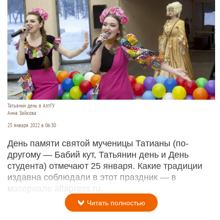
Татьянин день в АлтГУ
Анна Зайкова
25 января 2022 в 06:30
День памяти святой мученицы Татианы (по-
другому — Бабий кут, Татьянин день и День
студента) отмечают 25 января. Какие традиции
издавна соблюдали в этот праздник — в
материале altapress.ru.
Читать полностью