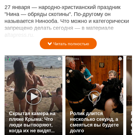
27 января — народно-христианский праздник
"Нина — обряды скотины". По-другому он
называется Нинооба. Что можно и категорически
запрещено делать сегодня — в материале
altapress.ru.
Читать полностью
i
i
Скрытая камера на
Ролик длится
Р
пляже Крыма: Что
несколько секунд, а
с
люди вытворяют,
смеяться вы будете
б
когда их не видят...
долго
у