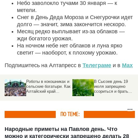
Небо заволокло тучами 30 января — к
метели.
Снег в День Деда Мороза и Снегурочки идет
долго — значит, зима закончится нескоро.
Месяц редко выплывает из-за облаков —
жди богатого урожая.
На ночном небе нет облаков и луна ярко
светит — наоборот, к плохому урожаю.
Подпишитесь на Алтапресс в
Телеграме
и в
Max
Роботы в кокошниках и
В Сысоев день 19
сельские богатыри. Как
июля запрещено
Алтайский край
ссориться и брать
отметил
деньги в долг
«Всероссийский день
поля – 2026»
ПО ТЕМЕ:
Народные приметы на Павлов день. Что
можно и категорически запрещено делать 28