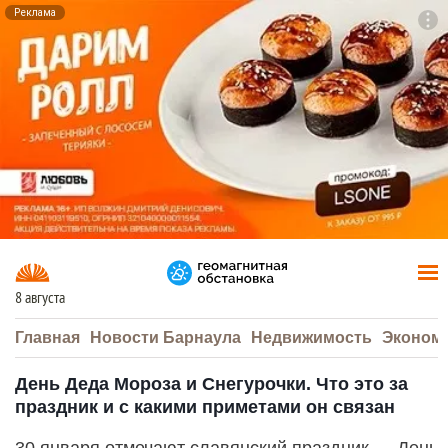
Реклама
To
F7
8 августа
Главная
Новости Барнаула
Недвижимость
Эконом
День Деда Мороза и Снегурочки. Что это за
праздник и с какими приметами он связан
30 января отмечают славянский праздник — День