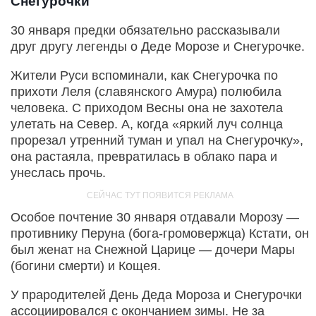
Снегурочки
30 января предки обязательно рассказывали
друг другу легенды о Деде Морозе и Снегурочке.
Жители Руси вспоминали, как Снегурочка по
прихоти Леля (славянского Амура) полюбила
человека. С приходом Весны она не захотела
улетать на Север. А, когда «яркий луч солнца
прорезал утренний туман и упал на Снегурочку»,
она растаяла, превратилась в облако пара и
унеслась прочь.
Особое почтение 30 января отдавали Морозу —
противнику Перуна (бога-громовержца) Кстати, он
был женат на Снежной Царице — дочери Мары
(богини смерти) и Кощея.
У прародителей День Деда Мороза и Снегурочки
ассоциировался с окончанием зимы. Не за