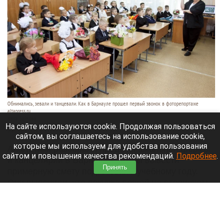
Обнимались, зевали и танцевали. Как в Барнауле прошел первый звонок в фоторепортаже
altapress.ru.
Анна Зайкова
На сайте используются cookie. Продолжая пользоваться
8 августа 2026 в 13:35
сайтом, вы соглашаетесь на использование cookie,
которые мы используем для удобства пользования
Аналитики разобрали продажи школьной формы
сайтом и повышения качества рекомендаций.
Подробнее
.
и канцелярии в Барнауле, чтобы вывести
Принять
примерную смету подготовки к учебному году.
Они выяснили, что покупка вещей на вторичном
рынке позволяет сэкономить.
Читать полностью