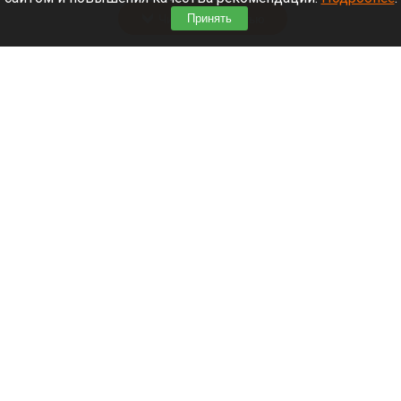
Читать полностью
Принять
О погоде в августе в Сибири рассказали
синоптики
Рябина в августе.
Лариса Васильева
3 августа 2026 в 10:30