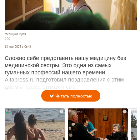
Медицина. Врач.
CC0
12 мая 2023 в 06:46
Сложно себе представить нашу медицину без
медицинской сестры. Это одна из самых
гуманных профессий нашего времени.
Altapress.ru подготовил поздравления с этим
днем в прозе, стихах и смс.
Читать полностью
i
i