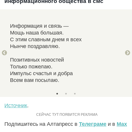
информационного общества в смс
Информация и связь —
С п
Мощь наша большая.
Рад
С этим славным днем я всех
Буд
Нынче поздравляю.
Пус
Позитивных новостей
Сол
Только пожелаю.
Вам
Импульс счастья и добра
Сча
Всем вам посылаю.
И л
Источник
.
Подпишитесь на Алтапресс в
Телеграме
и в
Max