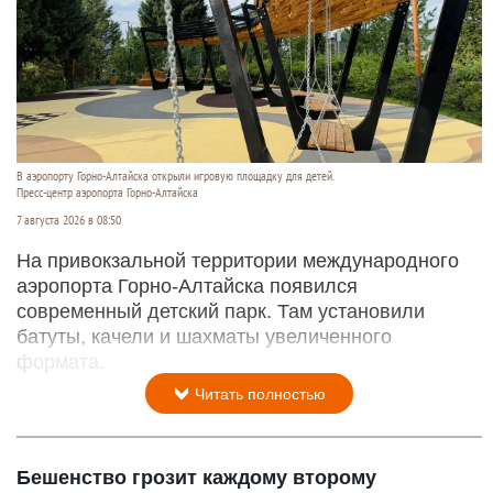
В аэропорту Горно-Алтайска открыли игровую площадку для детей.
Пресс-центр аэропорта Горно-Алтайска
7 августа 2026 в 08:50
На привокзальной территории международного
аэропорта Горно-Алтайска появился
современный детский парк. Там установили
батуты, качели и шахматы увеличенного
формата.
Читать полностью
Бешенство грозит каждому второму