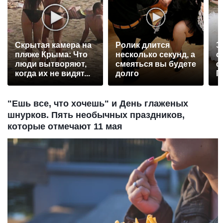
Скрытая камера на
Ролик длится
Э
пляже Крыма: Что
несколько секунд, а
о
люди вытворяют,
смеяться вы будете
с
когда их не видят...
долго
П
р
"Ешь все, что хочешь" и День глаженых
шнурков. Пять необычных праздников,
которые отмечают 11 мая