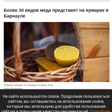
Более 30 видов меда представят на ярмарке в
Барнауле
Медовая ярмарка на площади Сахарова. Мед
Дарья Беркетова
3 августа 2026 в 10:50
На сайте используются cookie. Продолжая пользоваться
сайтом, вы соглашаетесь на использование cookie,
С 3 по 31 августа на площади Сахарова в
которые мы используем для удобства пользования
Барнауле будет работать ярмарка меда.
сайтом и повышения качества рекомендаций.
Подробнее
.