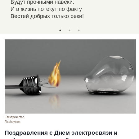
Будут прочными навеки.
Пус
И в жизнь потекут по факту
Инф
Вестей добрых только реки!
В с
Электричество.
Pixabay.com
Поздравления с Днем электросвязи и