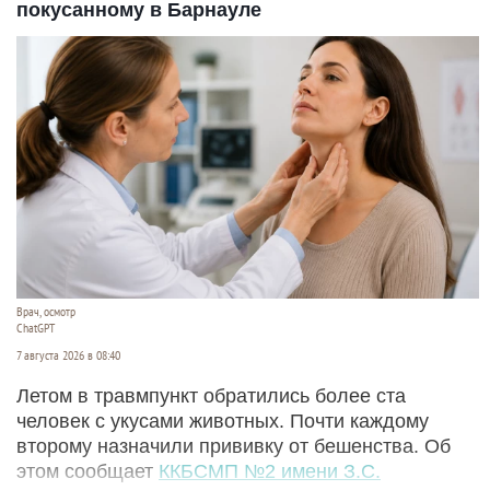
покусанному в Барнауле
Врач, осмотр
ChatGPT
7 августа 2026 в 08:40
Летом в травмпункт обратились более ста
человек с укусами животных. Почти каждому
второму назначили прививку от бешенства. Об
этом сообщает
ККБСМП №2 имени З.С.