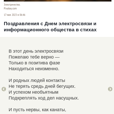
Электричество.
Pixabay.com
17 мая 2023 в 06:46
Поздравления с Днем электросвязи и
информационного общества в стихах
В этот день электросвязи
С Д
,
Пожелаю тебе верно —
Я с
Только в позитива фазе
В н
Находиться неизменно.
От 
И родных людей контакты
Инф
Не терять средь дней бегущих.
Без
И успехом необъятным
Быт
Подкреплять ход дел насущных.
Ник
И пусть нервы, как канаты,
Век