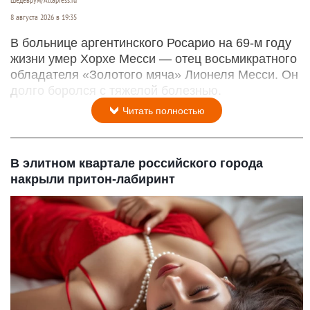
8 августа 2026 в 19:35
В больнице аргентинского Росарио на 69-м году
жизни умер Хорхе Месси — отец восьмикратного
обладателя «Золотого мяча» Лионеля Месси. Он
долго боролся с тяжелой болезнью.
Читать полностью
В элитном квартале российского города
накрыли притон-лабиринт