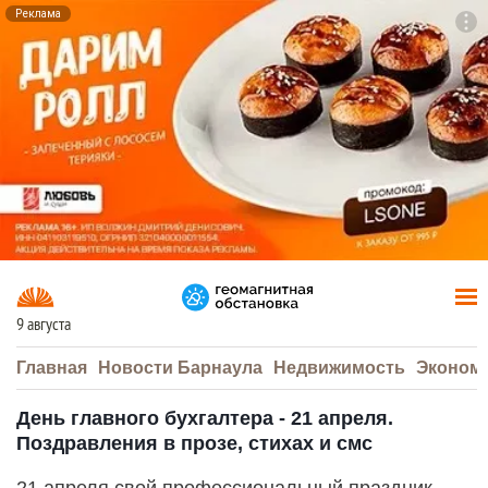
Реклама
To
F7
9 августа
Главная
Новости Барнаула
Недвижимость
Эконом
День главного бухгалтера - 21 апреля.
Поздравления в прозе, стихах и смс
21 апреля свой профессиональный праздник