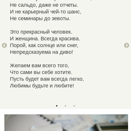
Не сальдо, даже не отчеты.
За 
И не карьерный чей-то шанс,
Сос
Не семинары до зевоты.
Все
Это прекрасный человек.
Жел
И женщина. Всегда красива.
И п
Порой, как солнце или снег,
Вед
Непредсказуема на диво!
дев
И В
Желаем вам всего того,
Что сами вы себе хотите.
Здо
Пусть будет вам всегда легко,
Пус
Любимы будьте и любите!
Сем
От 