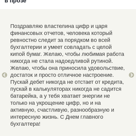
в прозе
 о
Поздравляю властелина цифр и царя
Огр
го
финансовых отчетов, человека который
раб
о
ревностно следит за порядком во всей
бух
бухгалтерии и умеет совладать с целой
вер
кипой бумаг. Желаю, чтобы любимая работа
кре
м
никогда не стала надоедливой рутиной.
ста
Желаю, чтобы она приносила удовольствие,
рук
достаток и просто отличное настроение.
зар
Пускай дебет никогда не отстает от кредита,
гла
пускай в калькуляторах никогда не садится
батарейка, а у тебя хватает энергии не
только на укрощение цифр, но и на
активную, счастливую, разнообразную и
интересную жизнь. С Днем главного
бухгалтера!