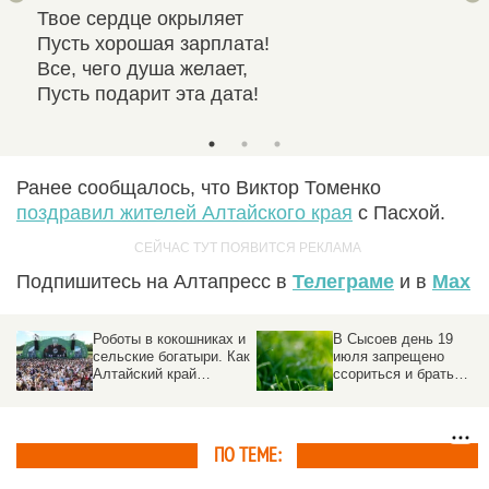
Твое сердце окрыляет
Наш
Пусть хорошая зарплата!
Все
Все, чего душа желает,
С д
Пусть подарит эта дата!
Все
Ранее сообщалось, что Виктор Томенко
поздравил жителей Алтайского края
с Пасхой.
Подпишитесь на Алтапресс в
Телеграме
и в
Max
Роботы в кокошниках и
В Сысоев день 19
сельские богатыри. Как
июля запрещено
Алтайский край
ссориться и брать
отметил
деньги в долг
«Всероссийский день
поля – 2026»
ПО ТЕМЕ: