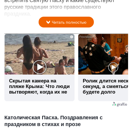
встретить Святую Пасху и какие существуют
русские традиции этого православного
праздника.
Читать полностью
i
Скрытая камера на
Ролик длится неск
пляже Крыма: Что люди
секунд, а смеяться
вытворяют, когда их не
будете долго
видят...
Католическая Пасха. Поздравления с
праздником в стихах и прозе