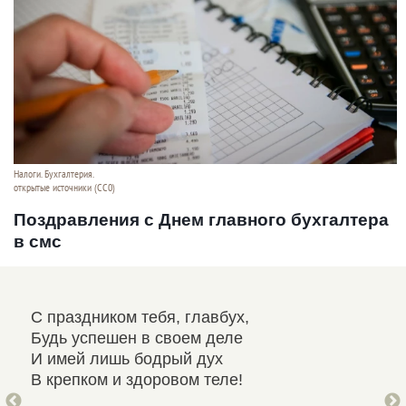
Налоги. Бухгалтерия.
открытые источники (CC0)
Поздравления с Днем главного бухгалтера
в смс
С праздником тебя, главбух,
Все
Будь успешен в своем деле
Кто
И имей лишь бодрый дух
А б
В крепком и здоровом теле!
Это