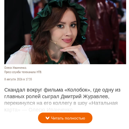
Олеся Иванченко.
Пресс-служба телеканала НТВ.
8 августа 2026 в 17:35
Скандал вокруг фильма «Колобок», где одну из
главных ролей сыграл Дмитрий Журавлев,
перекинулся на его коллегу в шоу «Натальная
карта» — Олесю Иванченко.
Читать полностью