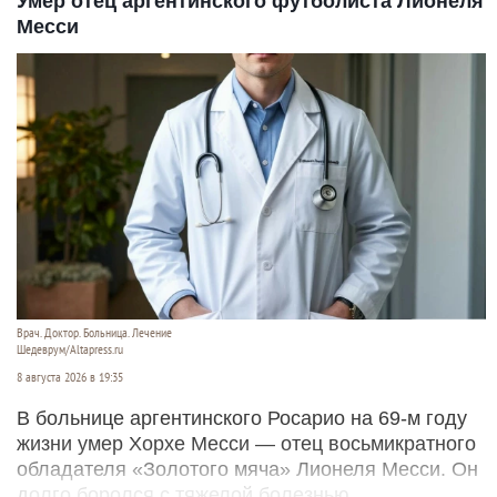
Умер отец аргентинского футболиста Лионеля
Месси
Врач. Доктор. Больница. Лечение
Шедеврум/Altapress.ru
8 августа 2026 в 19:35
В больнице аргентинского Росарио на 69-м году
жизни умер Хорхе Месси — отец восьмикратного
обладателя «Золотого мяча» Лионеля Месси. Он
долго боролся с тяжелой болезнью.