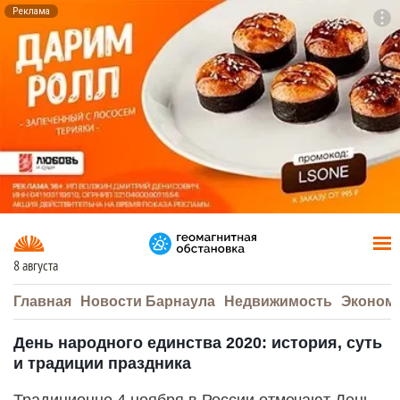
Реклама
To
F7
8 августа
Главная
Новости Барнаула
Недвижимость
Эконом
День народного единства 2020: история, суть
и традиции праздника
Традиционно 4 ноября в России отмечают День