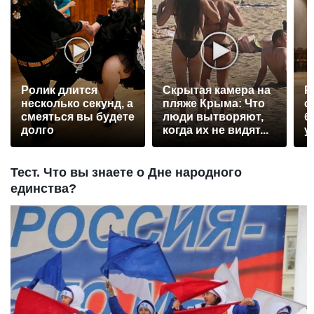
Ролик длится
Скрытая камера на
Р
несколько секунд, а
пляже Крыма: Что
с
смеяться вы будете
люди вытворяют,
б
долго
когда их не видят...
у
Тест. Что вы знаете о Дне народного
единства?