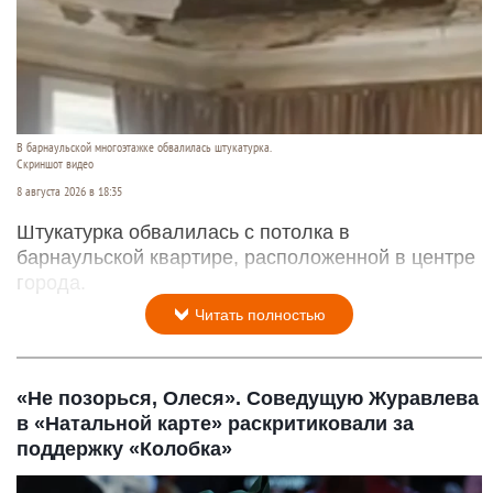
В барнаульской многоэтажке обвалилась штукатурка.
Скриншот видео
8 августа 2026 в 18:35
Штукатурка обвалилась с потолка в
барнаульской квартире, расположенной в центре
города.
Читать полностью
«Не позорься, Олеся». Соведущую Журавлева
в «Натальной карте» раскритиковали за
поддержку «Колобка»