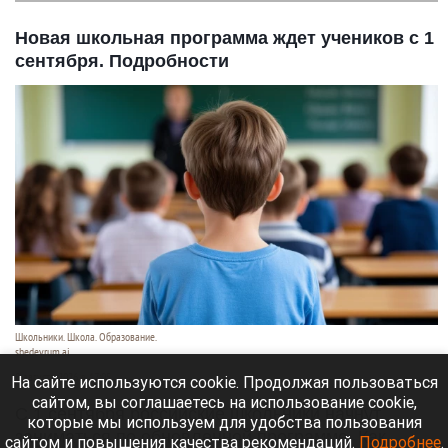
Новая школьная программа ждет учеников с 1
сентября. Подробности
Школьники. Школа. Образование.
shedevrum.ai
8 августа 2026 в 17:05
На сайте используются cookie. Продолжая пользоваться
сайтом, вы соглашаетесь на использование cookie,
С 1 сентября российские школьники начнут
которые мы используем для удобства пользования
заниматься по обновленной программе. Как
сайтом и повышения качества рекомендаций.
Подробнее
.