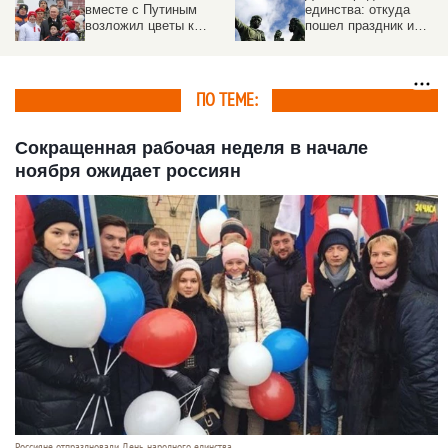
вместе с Путиным
единства: откуда
возложил цветы к
пошел праздник и
памятнику в Москве
почему его не
отмечали в СССР
ПО ТЕМЕ:
Сокращенная рабочая неделя в начале
ноября ожидает россиян
Россияне отпраздновали День народного единства.