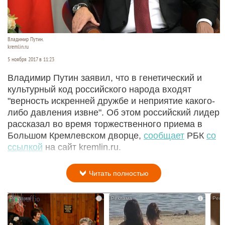
Владимир Путин.
kremlin.ru
5 ноября 2017 в 11:23
Владимир Путин заявил, что в генетический и
культурный код российского народа входят
"верность искренней дружбе и неприятие какого-
либо давления извне". Об этом российский лидер
рассказал во время торжественного приема в
Большом Кремлевском дворце,
сообщает
РБК
со
ссылкой
на сайт kremlin.ru.
Читать полностью
i
i