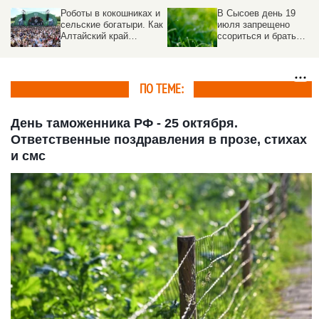
Роботы в кокошниках и
В Сысоев день 19
сельские богатыри. Как
июля запрещено
Алтайский край
ссориться и брать
отметил
деньги в долг
«Всероссийский день
поля – 2026»
ПО ТЕМЕ:
День таможенника РФ - 25 октября.
Ответственные поздравления в прозе, стихах
и смс