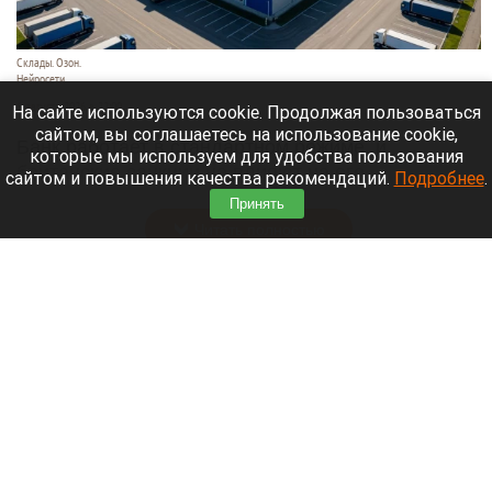
Склады. Озон.
Нейросети
6 августа 2026 в 22:00
На сайте используются cookie. Продолжая пользоваться
сайтом, вы соглашаетесь на использование cookie,
Банк работает в стандартном режиме, и
которые мы используем для удобства пользования
британские санкции не влияют на его
сайтом и повышения качества рекомендаций.
Подробнее
.
деятельность.
Принять
Читать полностью
Больница и медучреждения на Алтае
получили пять новых автомобилей