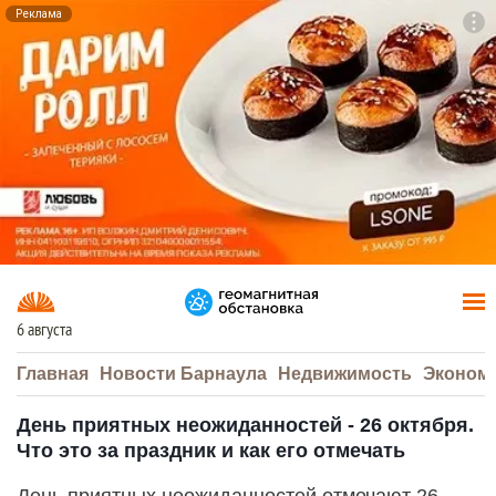
Реклама
To
F7
6 августа
Главная
Новости Барнаула
Недвижимость
Эконом
День приятных неожиданностей - 26 октября.
Что это за праздник и как его отмечать
День приятных неожиданностей отмечают 26