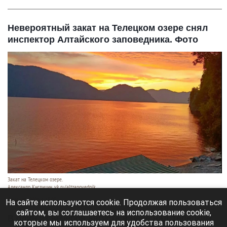
Невероятный закат на Телецком озере снял
инспектор Алтайского заповедника. Фото
Закат на Телецком озере.
Александр Кислицин, vk.ru/altzapovednik
9 августа 2026 в 15:05
На сайте используются cookie. Продолжая пользоваться
сайтом, вы соглашаетесь на использование cookie,
В один из вечеров августа в небе над Телецким
которые мы используем для удобства пользования