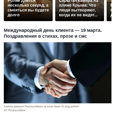
Ролик длится
Скрытая камера на
несколько секунд, а
пляже Крыма: Что
Р
смеяться вы будете
люди вытворяют,
б
долго
когда их не видят...
д
Международный день клиента — 19 марта.
Поздравления в стихах, прозе и смс
Клиенты доверили Россельхозбанку на Алтае более 45 млрд рублей.
АО "Россельхозбанк"