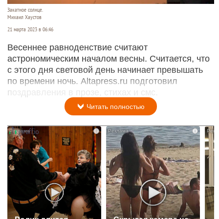
Закатное солнце.
Михаил Хаустов
21 марта 2023 в 06:46
Весеннее равноденствие считают
астрономическим началом весны. Считается, что
с этого дня световой день начинает превышать
по времени ночь. Altapress.ru подготовил
поздравления в прозе, стихах и смс.
Читать полностью
i
i