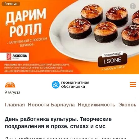
Реклама
To
F7
9 августа
Главная
Новости Барнаула
Недвижимость
Эконом
День работника культуры. Творческие
поздравления в прозе, стихах и смс
День работника культуры празднуют все люди