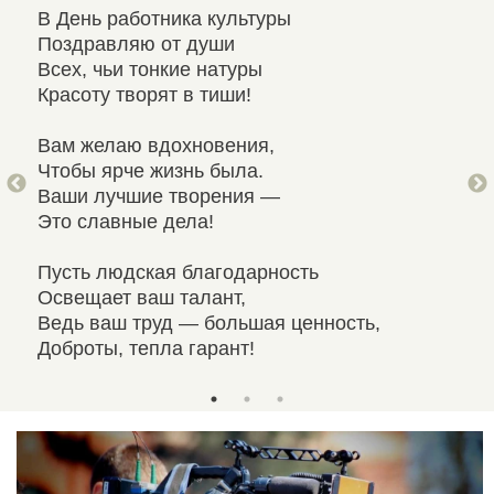
В День работника культуры
Пра
Поздравляю от души
Худ
Всех, чьи тонкие натуры
Все
Красоту творят в тиши!
Кто 
Вам желаю вдохновения,
За 
Чтобы ярче жизнь была.
При
Ваши лучшие творения —
Сча
Это славные дела!
И н
Пусть людская благодарность
Освещает ваш талант,
Ведь ваш труд — большая ценность,
Доброты, тепла гарант!