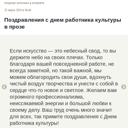
открытые источники в интернете
25 марта 2024 в 06:46
Поздравления с днем работника культуры
в прозе
Если искусство — это небесный свод, то вы
Поз
ем
держите небо на своих плечах. Только
Жел
благодаря вашей повседневной работе, не
эне
ов.
всегда заметной, но такой важной, мы
ист
обы
можем облагородить свои души, вдохнуть
поз
чистый воздух творчества и унести с собой в
при
м
сердце что-то новое и светлое. Желаем вам
ных
огромного профессионализма,
неиссякаемой энергии и большой любви к
своему делу. Ваш труд очень много значит
для всех, так примите поздравления с Днем
работника культуры!