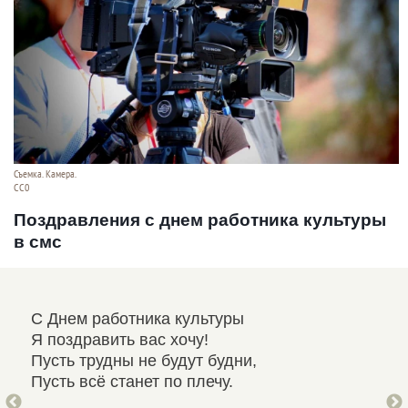
Съемка. Камера.
СС0
Поздравления с днем работника культуры
в смс
С Днем работника культуры
Все
Я поздравить вас хочу!
И р
Пусть трудны не будут будни,
Ког
Пусть всё станет по плечу.
Пре