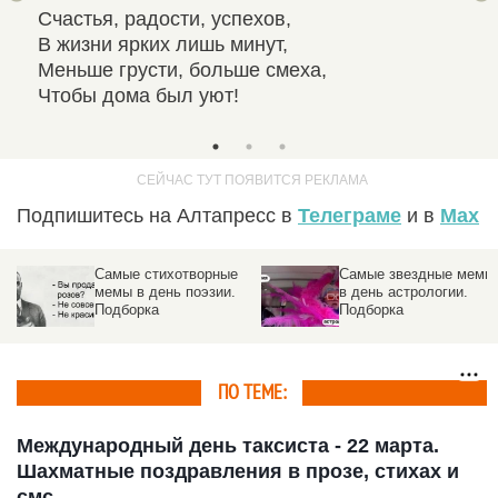
Счастья, радости, успехов,
Жел
В жизни ярких лишь минут,
И м
Меньше грусти, больше смеха,
Дар
Чтобы дома был уют!
И о
Подпишитесь на Алтапресс в
Телеграме
и в
Max
Самые стихотворные
Самые звездные мемы
мемы в день поэзии.
в день астрологии.
,
Подборка
Подборка
ПО ТЕМЕ:
Международный день таксиста - 22 марта.
Шахматные поздравления в прозе, стихах и
смс