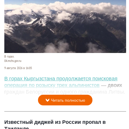
В горах.
04.mchs.gov.ru
9 августа 2026 в 16:05
В горах Кыргызстана продолжается поисковая
операция по розыску трех альпинистов
— двоих
граждан Белоруссии и одного гражданина Литвы.
Читать полностью
Известный диджей из России пропал в
Таиланде