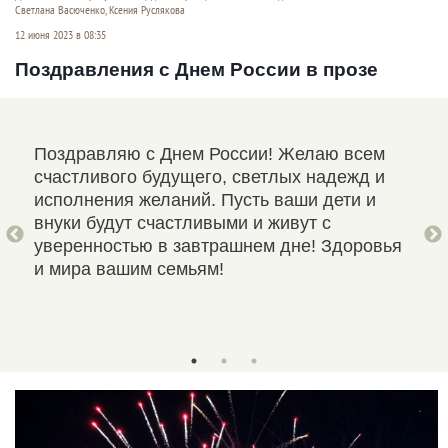
Светлана Васюченко, Ксения Руслякова
12 июня 2023 в 08:35
Поздравления с Днем России в прозе
Поздравляю с Днем России! Желаю всем
Поз
дет
счастливого будущего, светлых надежд и
гра
исполнения желаний. Пусть ваши дети и
еди
тва.
внуки будут счастливыми и живут с
лич
ья
уверенностью в завтрашнем дне! Здоровья
пор
и мира вашим семьям!
Пус
сов
вме