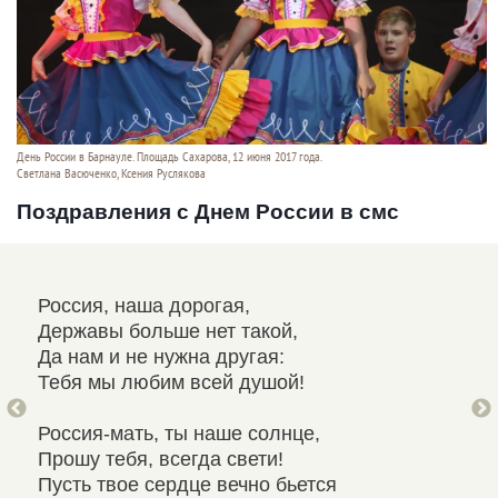
День России в Барнауле. Площадь Сахарова, 12 июня 2017 года.
Светлана Васюченко, Ксения Руслякова
Поздравления с Днем России в смс
Россия, наша дорогая,
Рос
Державы больше нет такой,
Пре
Да нам и не нужна другая:
Шир
Тебя мы любим всей душой!
И к
Россия-мать, ты наше солнце,
Пус
Прошу тебя, всегда свети!
Све
Пусть твое сердце вечно бьется
Буд