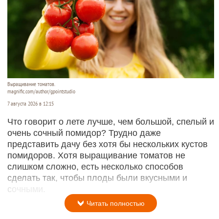
Выращивание томатов.
magnific.com/author/gpointstudio
7 августа 2026 в 12:15
Что говорит о лете лучше, чем большой, спелый и
очень сочный помидор? Трудно даже
представить дачу без хотя бы нескольких кустов
помидоров. Хотя выращивание томатов не
слишком сложно, есть несколько способов
сделать так, чтобы плоды были вкусными и
сочными.
Читать полностью