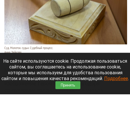
Суд. Молоток судьи. Судебный процесс.
Анна Зайкова
29 июля 2026 в 19:20
На сайте используются cookie. Продолжая пользоваться
сайтом, вы соглашаетесь на использование cookie,
Молодая девушка в марте 2026 года нанесла
которые мы используем для удобства пользования
черной краской циничную надпись на
сайтом и повышения качества рекомендаций.
Подробнее
.
изображение Героя России. Благодаря
Принять
сотрудникам полиции личность вандала
установили в короткие сроки.
Читать полностью
В Республике Алтай вода затопила дороги