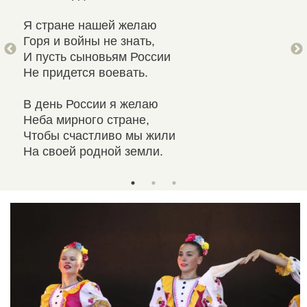
Я стране нашей желаю
Пус
Горя и войны не знать,
Кол
И пусть сыновьям России
В г
Не придется воевать.
Мча
В день России я желаю
Нет
Неба мирного стране,
Нет
Чтобы счастливо мы жили
В Д
На своей родной земли.
Я п