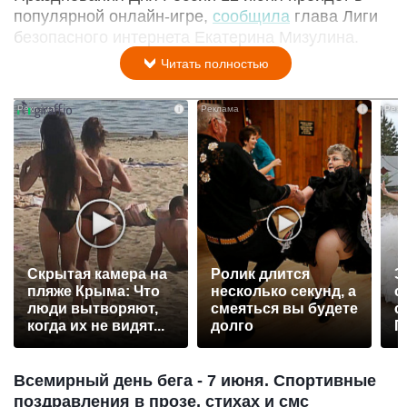
популярной онлайн-игре,
сообщила
глава Лиги
безопасного интернета Екатерина Мизулина.
Читать полностью
i
i
Скрытая камера на
Ролик длится
Э
пляже Крыма: Что
несколько секунд, а
о
люди вытворяют,
смеяться вы будете
с
когда их не видят...
долго
П
р
Всемирный день бега - 7 июня. Спортивные
поздравления в прозе, стихах и смс