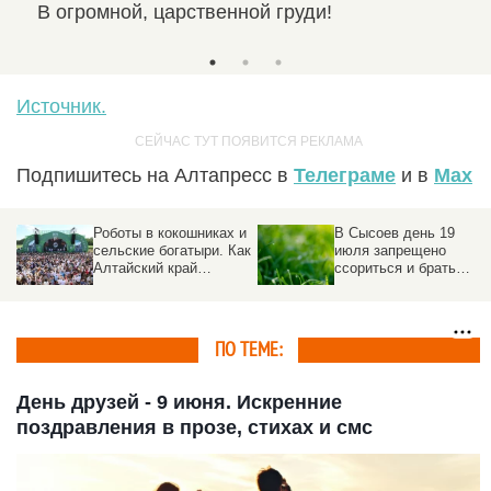
В огромной, царственной груди!
И п
Источник.
Подпишитесь на Алтапресс в
Телеграме
и в
Max
Роботы в кокошниках и
В Сысоев день 19
сельские богатыри. Как
июля запрещено
Алтайский край
ссориться и брать
отметил
деньги в долг
«Всероссийский день
поля – 2026»
ПО ТЕМЕ:
День друзей - 9 июня. Искренние
поздравления в прозе, стихах и смс