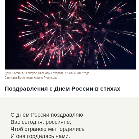
День России в Барнауле. Площадь Сахарова, 12 июня 2017 года.
Светлана Васюченко, Ксения Руслякова
Поздравления с Днем России в стихах
С днем России поздравляю
С Д
Вас сегодня, россияне,
Гра
Чтоб страною мы гордились
Я ж
И она гордилась нами.
Род