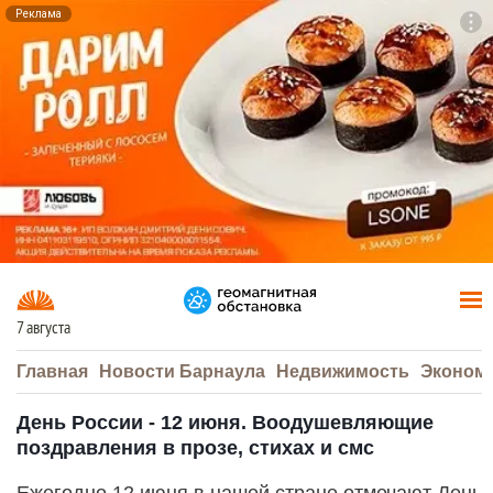
Реклама
To
F7
7 августа
Главная
Новости Барнаула
Недвижимость
Эконом
День России - 12 июня. Воодушевляющие
поздравления в прозе, стихах и смс
Ежегодно 12 июня в нашей стране отмечают День