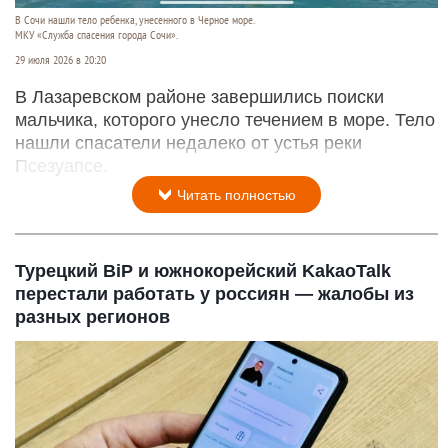
В Сочи нашли тело ребенка, унесенного в Черное море.
МКУ «Служба спасения города Сочи».
29 июля 2026 в 20:20
В Лазаревском районе завершились поиски
мальчика, которого унесло течением в море. Тело
нашли спасатели недалеко от устья реки
Псезуапсе.
Читать полностью
Турецкий BiP и южнокорейский KakaoTalk
перестали работать у россиян — жалобы из
разных регионов