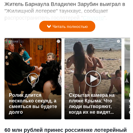
Житель Барнаула Владилен Зарубин выиграл в
"Жилищной лотерее" таунхаус, сообщает
распространитель гослотерей "
Столото
".
Читать полностью
i
i
Ролик длится
Скрытая камера на
Н
несколько секунд, а
пляже Крыма: Что
о
смеяться вы будете
люди вытворяют,
х
долго
когда их не видят...
о
с
60 млн рублей принес россиянке лотерейный