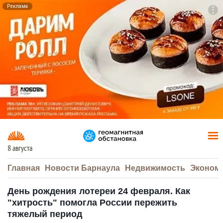
Реклама
To
F7
8 августа
Главная
Новости Барнаула
Недвижимость
Эконом
День рождения лотереи 24 февраля. Как
"хитрость" помогла России пережить
тяжелый период