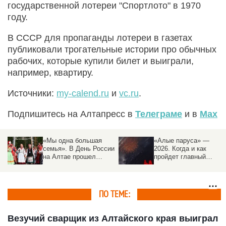
государственной лотереи "Спортлото" в 1970
году.
В СССР для пропаганды лотереи в газетах
публиковали трогательные истории про обычных
рабочих, которые купили билет и выиграли,
например, квартиру.
Источники:
my-calend.ru
и
vc.ru
.
Подпишитесь на Алтапресс в
Телеграме
и в
Max
По высшему
Барнаульский гений.
соображению. Как
Чем отличился
менялась учеба в
изобретатель-
российских вузах на
революционер Иван
протяжении веков
Ползунов
ПО ТЕМЕ:
Везучий сварщик из Алтайского края выиграл