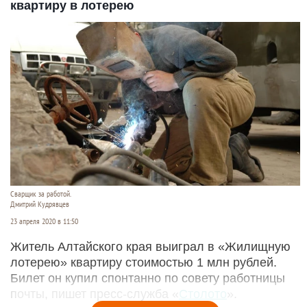
квартиру в лотерею
Сварщик за работой.
Дмитрий Кудрявцев
23 апреля 2020 в 11:50
Житель Алтайского края выиграл в «Жилищную
лотерею» квартиру стоимостью 1 млн рублей.
Билет он купил спонтанно по совету работницы
почты, пишет пресс-служба «
Столото
».