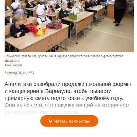
Обнимались, зевали и танцевали. Как в Барнауле прошел первый звонок в фоторепортаже
altapress.ru.
Анна Зайкова
8 августа 2026 в 13:35
Аналитики разобрали продажи школьной формы
и канцелярии в Барнауле, чтобы вывести
примерную смету подготовки к учебному году.
Они выяснили, что покупка вещей на вторичном
рынке позволяет сэкономить.
Читать полностью