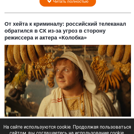
Читать полностью
От хейта к криминалу: российский телеканал
обратился в СК из-за угроз в сторону
режиссера и актера «Колобка»
Кадр из фильма «Последний богатырь. Колобок».
Кинопоиск
На сайте используются cookie. Продолжая пользоваться
сайтом, вы соглашаетесь на использование cookie,
8 августа 2026 в 11:35