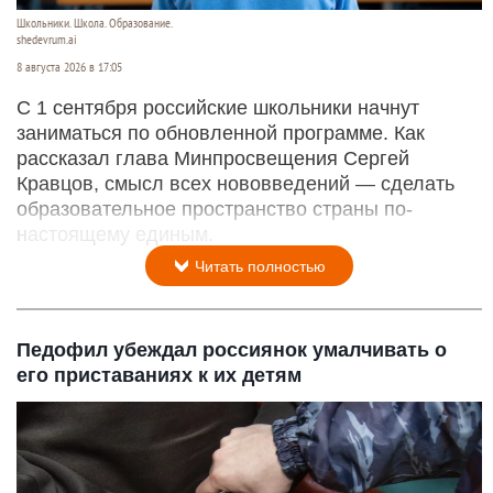
Школьники. Школа. Образование.
shedevrum.ai
8 августа 2026 в 17:05
С 1 сентября российские школьники начнут
заниматься по обновленной программе. Как
рассказал глава Минпросвещения Сергей
Кравцов, смысл всех нововведений — сделать
образовательное пространство страны по-
настоящему единым.
Читать полностью
Педофил убеждал россиянок умалчивать о
его приставаниях к их детям