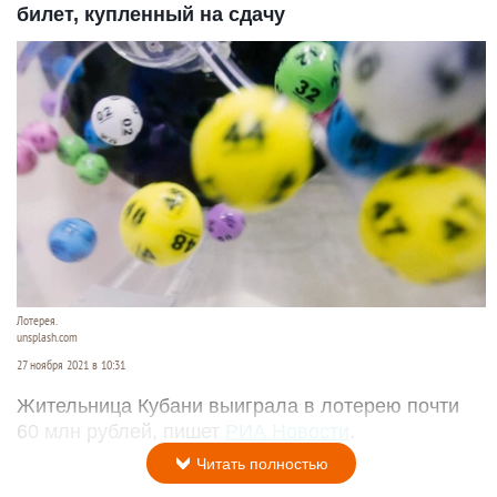
билет, купленный на сдачу
Лотерея.
unsplash.com
27 ноября 2021 в 10:31
Жительница Кубани выиграла в лотерею почти
60 млн рублей, пишет
РИА Новости
.
Читать полностью